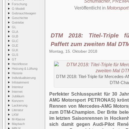
Schumacher
,
PREMA 
Forschung
Veröffentlicht in
Motorsport
G-Modell
Gebrauchtwagen
Geschichte
Getriebe
GL
GLA
DTM 2018: Titel-Triple 
GLB
GLC
Paffett zum zweiten Mal D
GLE
GLK
Montag, 15. Oktober 2018
GLS
GT
Heckflosse
Heizung & Lüftung
Historie
DTM 2018: Titel-Triple für Mercedes-
Individualisierung
DTM-Cha
Infotainment
Interieur
Internet
Perfekter Schlusspunkt für 30 Jah
Jubiläum
AMG Motorsport PETRONAS) krönte 
Konzern
Lackierung
Rennen von Mercedes-AMG Motorsp
Literatur
zum DTM-Champion. Der Brite bele
LKW
im letzten Saisonrennen in Hockenh
M-Klasse
sich damit gegen Audi-Pilot Ren
Maybach
MBUX