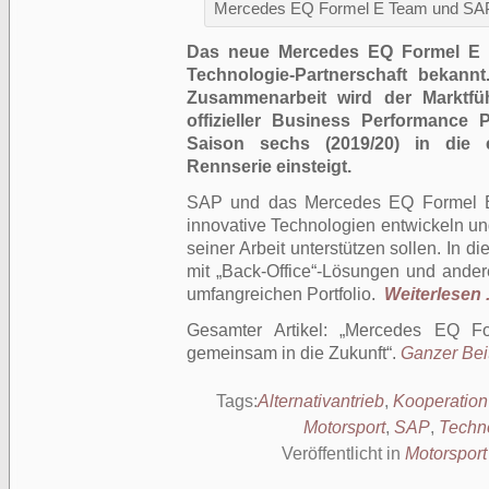
Mercedes EQ Formel E Team und SAP 
Das neue Mercedes EQ Formel E T
Technologie-Partnerschaft bekann
Zusammenarbeit wird der Marktfü
offizieller Business Performance
Saison sechs (2019/20) in die ei
Rennserie einsteigt.
SAP und das Mercedes EQ Formel 
innovative Technologien entwickeln un
seiner Arbeit unterstützen sollen. In
mit „Back-Office“-Lösungen und and
umfangreichen Portfolio.
Weiterlesen .
Gesamter Artikel:
Mercedes EQ F
gemeinsam in die Zukunft
.
Ganzer Beit
Tags:
Alternativantrieb
,
Kooperation
Motorsport
,
SAP
,
Techno
Veröffentlicht in
Motorsport