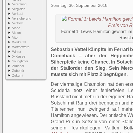
Veredlung
Sonntag, 30. September 2018
Vergleich
Verkauf
Versicherung
Vertrieb
Viano
Formel 1: Lewis Hamilton gewinnt im 
Vision
Russl
Vito
Werkstatt
Wettbewerb
Sebastian Vettel kämpfte im Ferrari
Winter
Comeback – aber der Heppenhei
X-Klasse
Youngtimer
Silberpfeile keine Chance. In Sotsc
Zubehör
der Stallorder den Sieg. Sein Merc
Zubehör
musste sich mit Platz 2 begnügen.
Zukunft
Der viermalige Champion hat den ers
Scuderia trotz einer fehlerfreien
Russland nicht mehr in der eigenen Han
Sotschi mit Rang drei begnügen und is
Titelrennen nun zwingend auf mehr
Hamilton angewiesen. Der britische Wel
Grand Prix in Sotschi von einer Stall
seinem Teamkollegen Valtteri Bott