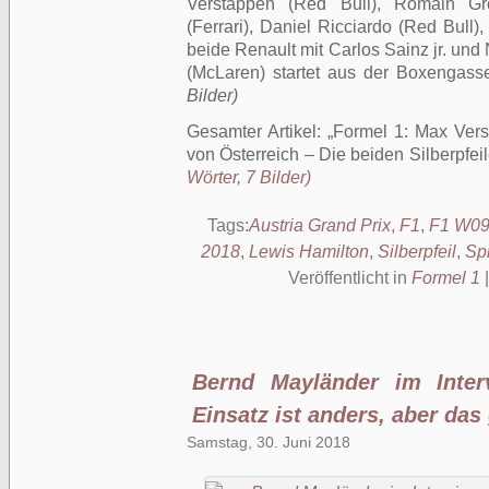
Verstappen (Red Bull), Romain Gro
(Ferrari), Daniel Ricciardo (Red Bull
beide Renault mit Carlos Sainz jr. un
(McLaren) startet aus der Boxengas
Bilder)
Gesamter Artikel:
Formel 1: Max Ver
von Österreich – Die beiden Silberpfeil
Wörter, 7 Bilder)
Tags:
Austria Grand Prix
,
F1
,
F1 W09
2018
,
Lewis Hamilton
,
Silberpfeil
,
Sp
Veröffentlicht in
Formel 1
Bernd Mayländer im Interv
Einsatz ist anders, aber das 
Samstag, 30. Juni 2018