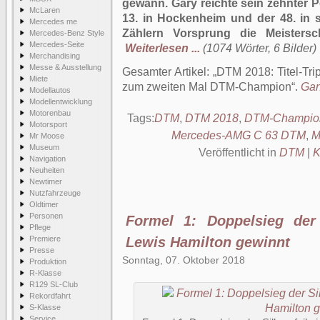
gewann. Gary reichte sein zehnter P
McLaren
13. in Hockenheim und der 48. in s
Mercedes me
Zählern Vorsprung die Meistersc
Mercedes-Benz Style
Mercedes-Seite
Weiterlesen ...
(1074 Wörter, 6 Bilder)
Merchandising
Messe & Ausstellung
Gesamter Artikel:
DTM 2018: Titel-Tri
Miete
zum zweiten Mal DTM-Champion
.
Gan
Modellautos
Modellentwicklung
Motorenbau
Tags:
DTM
,
DTM 2018
,
DTM-Champio
Motorsport
Mercedes-AMG C 63 DTM
,
M
Mr Moose
Museum
Veröffentlicht in
DTM
|
K
Navigation
Neuheiten
Newtimer
Nutzfahrzeuge
Oldtimer
Personen
Formel 1: Doppelsieg der 
Pflege
Premiere
Lewis Hamilton gewinnt
Presse
Sonntag, 07. Oktober 2018
Produktion
R-Klasse
R129 SL-Club
Rekordfahrt
S-Klasse
Service