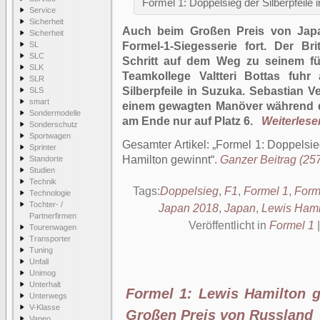
Formel 1: Doppelsieg der Silberpfeile
Service
Sicherheit
Auch beim Großen Preis von Japa
Sicherheit
SL
Formel-1-Siegesserie fort. Der Br
SLC
Schritt auf dem Weg zu seinem fü
SLK
Teamkollege Valtteri Bottas fuhr
SLR
Silberpfeile in
Suzuka.
Sebastian Vet
SLS
smart
einem gewagten Manöver während d
Sondermodelle
am Ende nur auf Platz 6.
Weiterlesen
Sonderschutz
Sportwagen
Gesamter Artikel:
Formel 1: Doppelsieg
Sprinter
Hamilton gewinnt
.
Ganzer Beitrag (257
Standorte
Studien
Technik
Tags:
Doppelsieg
,
F1
,
Formel 1
,
Forme
Technologie
Tochter- /
Japan 2018
,
Japan
,
Lewis Hami
Partnerfirmen
Veröffentlicht in
Formel 1
Tourenwagen
Transporter
Tuning
Unfall
Unimog
Unterhalt
Formel 1: Lewis Hamilton g
Unterwegs
V-Klasse
Großen Preis von Russland
Vaneo