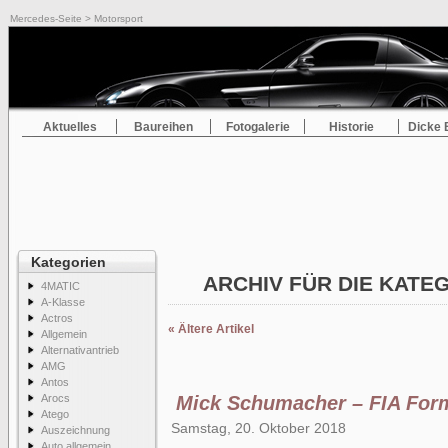
Mercedes-Seite
> Motorsport
Aktuelles
Baureihen
Fotogalerie
Historie
Dicke 
Kategorien
ARCHIV FÜR DIE KATE
4MATIC
A-Klasse
Actros
« Ältere Artikel
Allgemein
Alternativantrieb
AMG
Antos
Arocs
Mick Schumacher – FIA Form
Atego
Samstag, 20. Oktober 2018
Auszeichnung
Auto allgemein