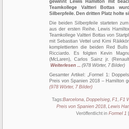
gewinnt Lewis Hamilton mit beac
Teamkollege Valtteri Bottas wu
Silberpfeile. Den dritten Platz holte
Die beiden Silberpfeile starteten z
aus der ersten Reihe. Lewis Hamilto
Teamkollege Valtteri Bottas von Startpl
mit Sebastian Vettel und Kimi Räikköne
komplettierten die beiden Red Bull
Ricciardo. Es folgten Kevin Magn
(McLaren), Carlos Sainz jr. (Renau
Weiterlesen ...
(978 Wörter, 7 Bilder)
Gesamter Artikel:
Formel 1: Doppels
Preis von Spanien 2018 – Hamilton g
(978 Wörter, 7 Bilder)
Tags:
Barcelona
,
Doppelsieg
,
F1
,
F1 
Preis von Spanien 2018
,
Lewis Ham
Veröffentlicht in
Formel 1