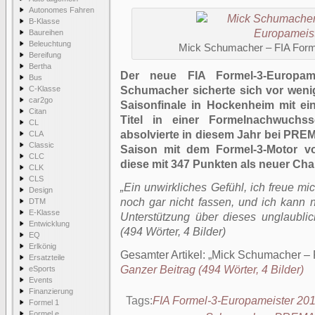
Autonomes Fahren
B-Klasse
Baureihen
Beleuchtung
Mick Schumacher – FIA Form
Bereifung
Bertha
Der neue FIA Formel-3-Europame
Bus
C-Klasse
Schumacher sicherte sich vor weni
car2go
Saisonfinale in Hockenheim mit ei
Citan
Titel in einer Formelnachwuchss
CL
absolvierte in diesem Jahr bei PRE
CLA
Classic
Saison mit dem Formel-3-Motor 
CLC
diese mit 347 Punkten als neuer Ch
CLK
CLS
„Ein unwirkliches Gefühl, ich freue mic
Design
noch gar nicht fassen, und ich kann
DTM
E-Klasse
Unterstützung über dieses unglaubli
Entwicklung
(494 Wörter, 4 Bilder)
EQ
Erlkönig
Gesamter Artikel:
Mick Schumacher – 
Ersatzteile
Ganzer Beitrag (494 Wörter, 4 Bilder)
eSports
Events
Finanzierung
Tags:
FIA Formel-3-Europameister 20
Formel 1
Formel e