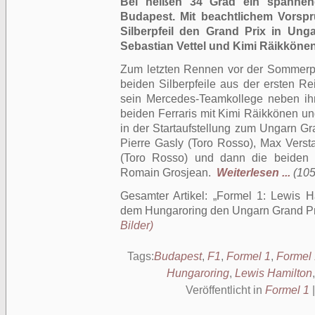
Bei heißen 34 Grad ein spannen
Budapest. Mit beachtlichem Vorsp
Silberpfeil den Grand Prix in Ung
Sebastian Vettel und Kimi Räikkönen
Zum letzten Rennen vor der Sommerpa
beiden Silberpfeile aus der ersten Re
sein Mercedes-Teamkollege neben ihm
beiden Ferraris mit Kimi Räikkönen un
in der Startaufstellung zum Ungarn Gra
Pierre Gasly (Toro Rosso), Max Verst
(Toro Rosso) und dann die beiden
Romain Grosjean.
Weiterlesen ...
(105
Gesamter Artikel:
Formel 1: Lewis Ha
dem Hungaroring den Ungarn Grand Pr
Bilder)
Tags:
Budapest
,
F1
,
Formel 1
,
Formel 
Hungaroring
,
Lewis Hamilton
Veröffentlicht in
Formel 1