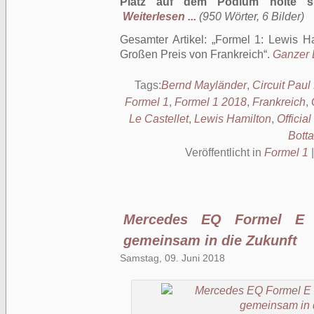
Platz auf dem Podium holte sic
Weiterlesen ...
(950 Wörter, 6 Bilder)
Gesamter Artikel:
Formel 1: Lewis Ha
Großen Preis von Frankreich
.
Ganzer B
Tags:
Bernd Mayländer
,
Circuit Paul
Formel 1
,
Formel 1 2018
,
Frankreich
,
Le Castellet
,
Lewis Hamilton
,
Officia
Botta
Veröffentlicht in
Formel 1
Mercedes EQ Formel E
gemeinsam in die Zukunft
Samstag, 09. Juni 2018