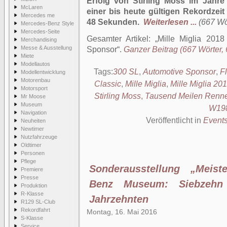
Erfolg von Stirling Moss im Jahr
McLaren
einer bis heute gültigen Rekordzei
Mercedes me
48 Sekunden.
Weiterlesen ...
(667 Wör
Mercedes-Benz Style
Mercedes-Seite
Gesamter Artikel:
Mille Miglia 2018
Merchandising
Messe & Ausstellung
Sponsor
.
Ganzer Beitrag (667 Wörter, 
Miete
Modellautos
Tags:
300 SL
,
Automotive Sponsor
,
Fl
Modellentwicklung
Motorenbau
Classic
,
Mille Miglia
,
Mille Miglia 20
Motorsport
Stirling Moss
,
Tausend Meilen Renn
Mr Moose
Museum
W19
Navigation
Veröffentlicht in
Event
Neuheiten
Newtimer
Nutzfahrzeuge
Oldtimer
Personen
Pflege
Sonderausstellung „Meist
Premiere
Presse
Benz Museum: Siebzehn 
Produktion
R-Klasse
Jahrzehnten
R129 SL-Club
Rekordfahrt
Montag, 16. Mai 2016
S-Klasse
Service