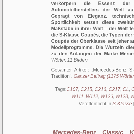
verkörpern die Essenz der 
Automobilherstellers der Welt a
Geprägt von Eleganz, technisch
Sportlichkeit setzen diese zweit
Maßstäbe in ihrer Welt – der Welt f
die S-Klasse Coupés, die Typen der
Coupés der Oberklasse seit jeher 
Modellprogramms. Die Wurzeln dies
zu den Anfängen der Marke Merce
Wörter, 11 Bilder)
Gesamter Artikel:
Mercedes-Benz S-
Tradition
.
Ganzer Beitrag (1175 Wörter,
Tags:
C107
,
C215
,
C216
,
C217
,
CL
,
C
W111
,
W112
,
W126
,
W128
,
W
Veröffentlicht in
S-Klasse
Mercedes-Benz Classic K