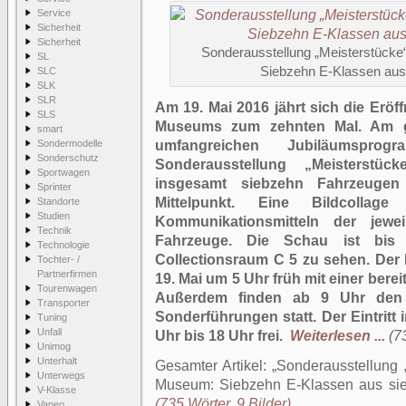
Service
Sicherheit
Sicherheit
Sonderausstellung „Meisterstück
SL
Siebzehn E-Klassen aus
SLC
SLK
SLR
Am 19. Mai 2016 jährt sich die Er
SLS
Museums zum zehnten Mal. Am gl
smart
Sondermodelle
umfangreichen Jubiläumspro
Sonderschutz
Sonderausstellung „Meisterstüc
Sportwagen
insgesamt siebzehn Fahrzeugen
Sprinter
Mittelpunkt. Eine Bildcoll
Standorte
Studien
Kommunikationsmitteln der jewe
Technik
Fahrzeuge. Die Schau ist bi
Technologie
Collectionsraum C 5 zu sehen. De
Tochter- /
Partnerfirmen
19. Mai um 5 Uhr früh mit einer ber
Tourenwagen
Außerdem finden ab 9 Uhr den 
Transporter
Sonderführungen statt. Der Eintritt
Tuning
Unfall
Uhr bis 18 Uhr frei.
Weiterlesen ...
(7
Unimog
Unterhalt
Gesamter Artikel:
Sonderausstellung 
Unterwegs
Museum: Siebzehn E-Klassen aus si
V-Klasse
(735 Wörter, 9 Bilder)
Vaneo