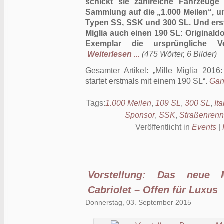
schickt sie zahlreiche Fahrzeug
Sammlung auf die „1.000 Meilen“, 
Typen SS, SSK und 300 SL. Und erst
Miglia auch einen 190 SL: Original
Exemplar die ursprüngliche Ver
Weiterlesen ...
(475 Wörter, 6 Bilder)
Gesamter Artikel:
Mille Miglia 2016
startet erstmals mit einem 190 SL
.
Ganz
Tags:
1.000 Meilen
,
109 SL
,
300 SL
,
Ita
Sponsor
,
SSK
,
Straßenren
Veröffentlicht in
Events
|
Vorstellung: Das neue M
Cabriolet – Offen für Luxus
Donnerstag, 03. September 2015