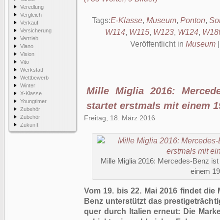
Veredlung
Vergleich
Tags:
E-Klasse
,
Museum
,
Ponton
,
So
Verkauf
Versicherung
W114
,
W115
,
W123
,
W124
,
W18
Vertrieb
Veröffentlicht in
Museum
Viano
Vision
Vito
Werkstatt
Wettbewerb
Winter
Mille Miglia 2016: Merced
X-Klasse
Youngtimer
startet erstmals mit einem 
Zubehör
Zubehör
Freitag, 18. März 2016
Zukunft
Mille Miglia 2016: Mercedes-Benz ist
einem 19
Vom 19. bis 22. Mai 2016 findet die M
Benz unterstützt das prestigeträch
quer durch Italien erneut: Die Mark