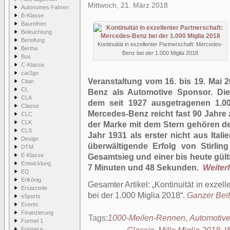
Mittwoch, 21. März 2018
Autonomes Fahren
B-Klasse
Baureihen
Beleuchtung
Bereifung
Kontinuität in exzellenter Partnerschaft: Mercedes-
Bertha
Benz bei der 1.000 Miglia 2018
Bus
C-Klasse
car2go
Veranstaltung vom 16. bis 19. Mai 2
Citan
CL
Benz als Automotive Sponsor. Di
CLA
dem seit 1927 ausgetragenen 1.00
Classic
Mercedes-Benz reicht fast 90 Jahre
CLC
CLK
der Marke mit dem Stern gehören de
CLS
Jahr 1931 als erster nicht aus Ita
Design
überwältigende Erfolg von Stirli
DTM
E-Klasse
Gesamtsieg und einer bis heute gül
Entwicklung
7 Minuten und 48 Sekunden.
Weiterl
EQ
Erlkönig
Gesamter Artikel:
Kontinuität in exzel
Ersatzteile
bei der 1.000 Miglia 2018
.
Ganzer Beit
eSports
Events
Finanzierung
Tags:
1000-Meilen-Rennen
,
Automotiv
Formel 1
Formel e