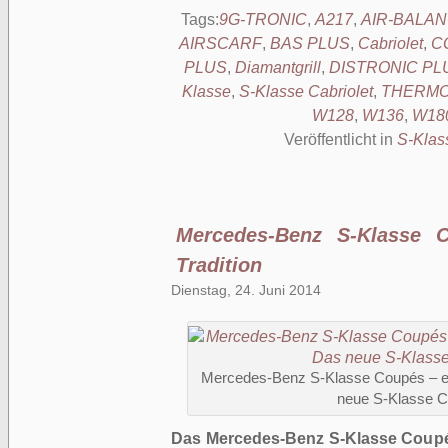
Tags:
9G-TRONIC
,
A217
,
AIR-BALA
AIRSCARF
,
BAS PLUS
,
Cabriolet
,
C
PLUS
,
Diamantgrill
,
DISTRONIC PL
Klasse
,
S-Klasse Cabriolet
,
THERMO
W128
,
W136
,
W18
Veröffentlicht in
S-Klas
Mercedes-Benz S-Klasse C
Tradition
Dienstag, 24. Juni 2014
Mercedes-Benz S-Klasse Coupés – ein
neue S-Klasse C
Das Mercedes-Benz S-Klasse Coupé