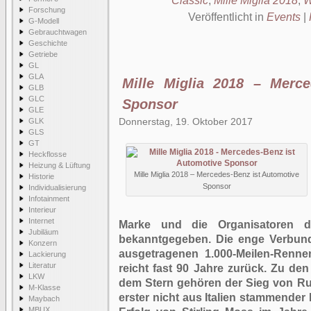
Classic
,
Mille Miglia 2018
,
W
Forschung
Veröffentlicht in
Events
|
G-Modell
Gebrauchtwagen
Geschichte
Getriebe
GL
GLA
Mille Miglia 2018 – Merce
GLB
GLC
Sponsor
GLE
Donnerstag, 19. Oktober 2017
GLK
GLS
GT
Heckflosse
Heizung & Lüftung
Mille Miglia 2018 – Mercedes-Benz ist Automotive
Historie
Sponsor
Individualisierung
Infotainment
Interieur
Internet
Marke und die Organisatoren des
Jubiläum
bekanntgegeben. Die enge Verbund
Konzern
ausgetragenen 1.000-Meilen-Renne
Lackierung
Literatur
reicht fast 90 Jahre zurück. Zu de
LKW
dem Stern gehören der Sieg von Rud
M-Klasse
erster nicht aus Italien stammender
Maybach
MBUX