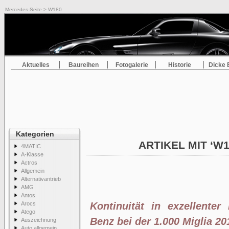
Mercedes-Seite
> W180
Aktuelles
Baureihen
Fotogalerie
Historie
Dicke 
Kategorien
ARTIKEL MIT ‘W
4MATIC
A-Klasse
Actros
Allgemein
Alternativantrieb
AMG
Antos
Arocs
Kontinuität in exzellenter
Atego
Benz bei der 1.000 Miglia 20
Auszeichnung
Auto allgemein