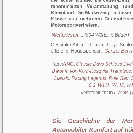
die achte Runde. Mercedes-Benz is
renommierten Veranstaltung ru
Rheinland. Die Marke zeigt in diese
Klasse aus mehreren Generationen
Motorsportvertretern.
Weiterlesen ...
(694 Wörter, 5 Bilder)
Gesamter Artikel:
Classic Days Schlo
offizieller Hauptsponsor
.
Ganzer Beitra
Tags:
AMG
,
Classic Days Schloss Dyc
Baronin von Korff-Rosqvist
,
Hauptspon
Classic
,
Racing Legends
,
Rote Sau
,
6.3
,
W111
,
W112
,
W1
Veröffentlicht in
Events
|
Die Geschichte der Mer
Automobiler Komfort auf h