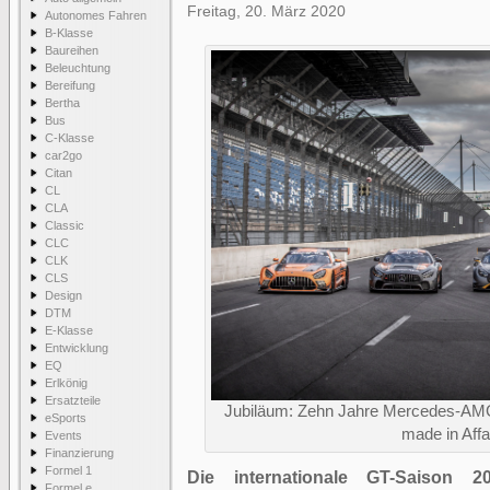
Freitag, 20. März 2020
Autonomes Fahren
B-Klasse
Baureihen
Beleuchtung
Bereifung
Bertha
Bus
C-Klasse
car2go
Citan
CL
CLA
Classic
CLC
CLK
CLS
Design
DTM
E-Klasse
Entwicklung
EQ
Erlkönig
Ersatzteile
Jubiläum: Zehn Jahre Mercedes-AMG
eSports
made in Affa
Events
Finanzierung
Formel 1
Die internationale GT-Saison 
Formel e