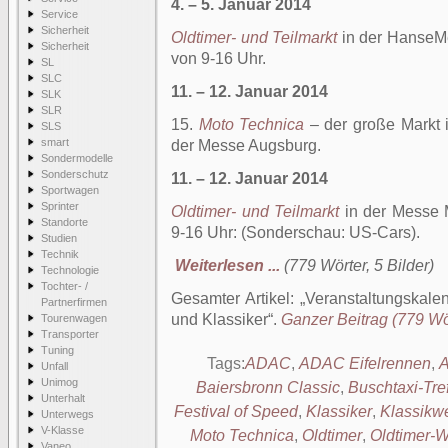
4. – 5. Januar 2014
Service
Sicherheit
Oldtimer- und Teilmarkt
in der HanseMe
Sicherheit
von 9-16 Uhr.
SL
SLC
11. – 12. Januar 2014
SLK
SLR
15.
Moto Technica
– der große Markt i
SLS
smart
der Messe Augsburg.
Sondermodelle
Sonderschutz
11. – 12. Januar 2014
Sportwagen
Sprinter
Oldtimer- und Teilmarkt
in der Messe 
Standorte
9-16 Uhr: (Sonderschau: US-Cars).
Studien
Technik
Weiterlesen ...
(779 Wörter, 5 Bilder)
Technologie
Tochter- /
Gesamter Artikel:
Veranstaltungskalen
Partnerfirmen
und Klassiker
.
Ganzer Beitrag (779 Wör
Tourenwagen
Transporter
Tuning
Tags:
ADAC
,
ADAC Eifelrennen
,
Unfall
Unimog
Baiersbronn Classic
,
Buschtaxi-Tre
Unterhalt
Festival of Speed
,
Klassiker
,
Klassikw
Unterwegs
V-Klasse
Moto Technica
,
Oldtimer
,
Oldtimer-
Vaneo