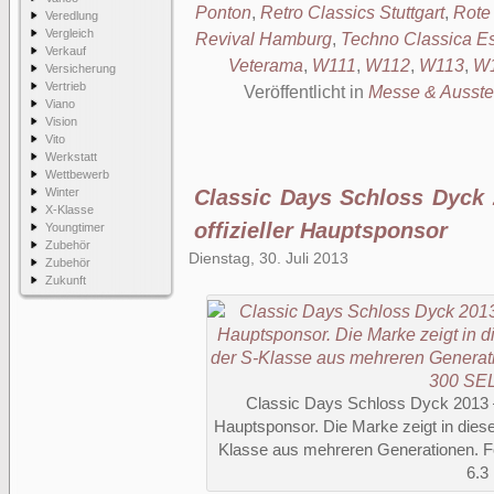
Ponton
,
Retro Classics Stuttgart
,
Rote
Veredlung
Vergleich
Revival Hamburg
,
Techno Classica E
Verkauf
Veterama
,
W111
,
W112
,
W113
,
W
Versicherung
Vertrieb
Veröffentlicht in
Messe & Ausste
Viano
Vision
Vito
Werkstatt
Wettbewerb
Winter
Classic Days Schloss Dyck 
X-Klasse
offizieller Hauptsponsor
Youngtimer
Zubehör
Dienstag, 30. Juli 2013
Zubehör
Zukunft
Classic Days Schloss Dyck 2013 – 
Hauptsponsor. Die Marke zeigt in dies
Klasse aus mehreren Generationen. 
6.3