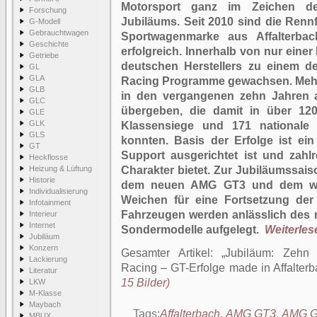
Motorsport ganz im Zeichen de
Forschung
Jubiläums. Seit 2010 sind die Ren
G-Modell
Gebrauchtwagen
Sportwagenmarke aus Affalterba
Geschichte
erfolgreich. Innerhalb von nur ein
Getriebe
deutschen Herstellers zu einem d
GL
GLA
Racing Programme gewachsen. Mehr
GLB
in den vergangenen zehn Jahren 
GLC
übergeben, die damit in über 12
GLE
GLK
Klassensiege und 171 nationale u
GLS
konnten. Basis der Erfolge ist e
GT
Support ausgerichtet ist und zahl
Heckflosse
Heizung & Lüftung
Charakter bietet. Zur Jubiläumssai
Historie
dem neuen AMG GT3 und dem wei
Individualisierung
Weichen für eine Fortsetzung der
Infotainment
Fahrzeugen werden anlässlich des r
Interieur
Internet
Sondermodelle aufgelegt.
Weiterlese
Jubiläum
Konzern
Gesamter Artikel:
Jubiläum: Zehn
Lackierung
Racing – GT-Erfolge made in Affalter
Literatur
15 Bilder)
LKW
M-Klasse
Maybach
Tags:
Affalterbach
,
AMG GT3
,
AMG 
MBUX