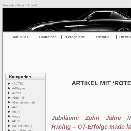
Mercedes-Seite
> Rote Sau
Aktuelles
Baureihen
Fotogalerie
Historie
Dicke 
Kategorien
ARTIKEL MIT ‘ROT
4MATIC
A-Klasse
Actros
Allgemein
Alternativantrieb
AMG
Antos
Arocs
Jubiläum: Zehn Jahre M
Atego
Racing – GT-Erfolge made in
Auszeichnung
Auto allgemein