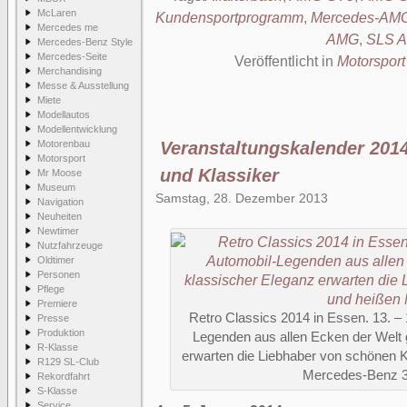
McLaren
Kundensportprogramm
,
Mercedes-AMG
Mercedes me
AMG
,
SLS 
Mercedes-Benz Style
Mercedes-Seite
Veröffentlicht in
Motorsport
Merchandising
Messe & Ausstellung
Miete
Modellautos
Modellentwicklung
Motorenbau
Veranstaltungskalender 2014
Motorsport
und Klassiker
Mr Moose
Museum
Samstag, 28. Dezember 2013
Navigation
Neuheiten
Newtimer
Nutzfahrzeuge
Oldtimer
Personen
Pflege
Premiere
Retro Classics 2014 in Essen. 13. –
Presse
Produktion
Legenden aus allen Ecken der Welt 
R-Klasse
erwarten die Liebhaber von schönen K
R129 SL-Club
Mercedes-Benz 
Rekordfahrt
S-Klasse
Service