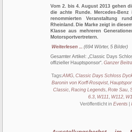
Vom 2. bis 4. August 2013 gehen d
die achte Runde. Mercedes-Benz is
renommierten Veranstaltung ru
Rheinland. Die Marke zeigt in diese
Klasse aus mehreren Generationen
Motorsportvertretern.
Weiterlesen ...
(694 Wörter, 5 Bilder)
Gesamter Artikel:
Classic Days Schlo
offizieller Hauptsponsor
.
Ganzer Beitra
Tags:
AMG
,
Classic Days Schloss Dyc
Baronin von Korff-Rosqvist
,
Hauptspon
Classic
,
Racing Legends
,
Rote Sau
,
6.3
,
W111
,
W112
,
W1
Veröffentlicht in
Events
|