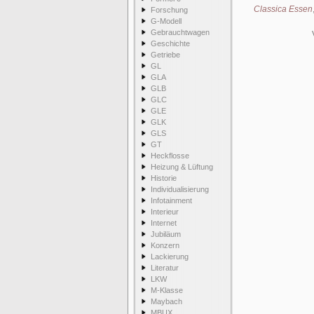
Classica Essen
Forschung
G-Modell
Gebrauchtwagen
Geschichte
Getriebe
GL
GLA
GLB
GLC
GLE
GLK
GLS
GT
Heckflosse
Heizung & Lüftung
Historie
Individualisierung
Infotainment
Interieur
Internet
Jubiläum
Konzern
Lackierung
Literatur
LKW
M-Klasse
Maybach
MBUX