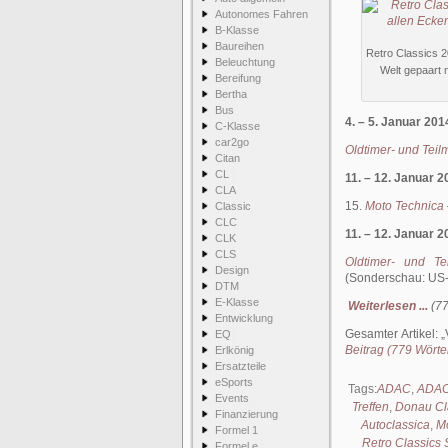
Autonomes Fahren
B-Klasse
Baureihen
Retro Classics 2
Beleuchtung
Welt gepaart 
Bereifung
Bertha
Bus
4. – 5. Januar 201
C-Klasse
car2go
Oldtimer- und Teil
Citan
CL
11. – 12. Januar 2
CLA
15.
Moto Technica
Classic
CLC
11. – 12. Januar 2
CLK
CLS
Oldtimer- und Tei
Design
(Sonderschau: US-
DTM
E-Klasse
Weiterlesen ...
(77
Entwicklung
Gesamter Artikel:
EQ
Beitrag (779 Wörter
Erlkönig
Ersatzteile
eSports
Tags:
ADAC
,
ADAC
Events
Treffen
,
Donau Cl
Finanzierung
Autoclassica
,
M
Formel 1
Retro Classics S
Formel e