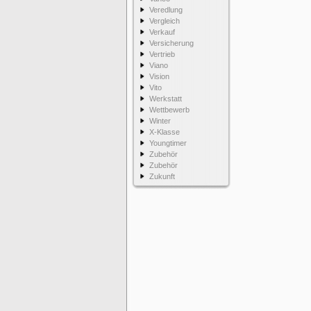
Veredlung
Vergleich
Verkauf
Versicherung
Vertrieb
Viano
Vision
Vito
Werkstatt
Wettbewerb
Winter
X-Klasse
Youngtimer
Zubehör
Zubehör
Zukunft