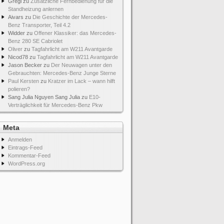
Gregi
zu
Zusätzliche Fernbedienung für die
Standheizung anlernen
Aivars
zu
Die Geschichte der Mercedes-
Benz Transporter, Teil 4.2
Widder
zu
Offener Klassiker: das Mercedes-
Benz 280 SE Cabriolet
Oliver
zu
Tagfahrlicht am W211 Avantgarde
Nicod78
zu
Tagfahrlicht am W211 Avantgarde
Jason Becker
zu
Der Neuwagen unter den
Gebrauchten: Mercedes-Benz Junge Sterne
Paul Kersten
zu
Kratzer im Lack – wann hilft
polieren?
Sang Julia Nguyen Sang Julia
zu
E10-
Verträglichkeit für Mercedes-Benz Pkw
Meta
Anmelden
Eintrags-Feed
Kommentar-Feed
WordPress.org