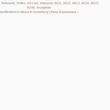
,
Teilemarkt
,
Treffen
,
US-Cars
,
Veterama
,
W111
,
W112
,
W113
,
W120
,
W121
,
W198
,
Youngtimer
Veröffentlicht in
Messe & Ausstellung
|
Keine Kommentare »