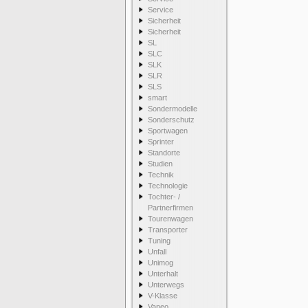
Service
Sicherheit
Sicherheit
SL
SLC
SLK
SLR
SLS
smart
Sondermodelle
Sonderschutz
Sportwagen
Sprinter
Standorte
Studien
Technik
Technologie
Tochter- /
Partnerfirmen
Tourenwagen
Transporter
Tuning
Unfall
Unimog
Unterhalt
Unterwegs
V-Klasse
Vaneo