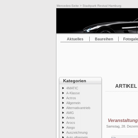
Mercedes-Seite
> Stadtpark Revival Hamburg
Aktuelles
Baureihen
Fotogale
Kategorien
ARTIKEL
4MATIC
A-Klasse
Actros
Allgemein
Alternativantrieb
AMG
Antos
Veranstaltung
Arocs
Samstag, 28. Dezem
Atego
Auszeichnung
Auto allgemein