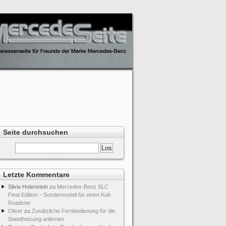
Seite durchsuchen
Letzte Kommentare
Silvia Holenstein
zu
Mercedes-Benz SLC
Final Edition – Sondermodell für einen Kult-
Roadster
Oliver
zu
Zusätzliche Fernbedienung für die
Standheizung anlernen