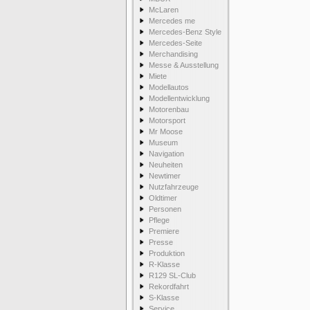
McLaren
Mercedes me
Mercedes-Benz Style
Mercedes-Seite
Merchandising
Messe & Ausstellung
Miete
Modellautos
Modellentwicklung
Motorenbau
Motorsport
Mr Moose
Museum
Navigation
Neuheiten
Newtimer
Nutzfahrzeuge
Oldtimer
Personen
Pflege
Premiere
Presse
Produktion
R-Klasse
R129 SL-Club
Rekordfahrt
S-Klasse
Service