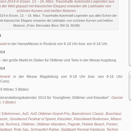
014 in Essen. 13. – 16. März. Traumhafte Automobil-Legenden aus allen Ecken der
mit klassischer Eleganz erwarten die Liebhaber von schönen Kurven und heißen
Motoren. (Foto: Mercedes-Benz 300 SL W198)
4
markt
in der HanseMesse in Rostock von 9-18 Uhr bzw. von 9-16 Uhr.
014
– der große Markt im Süden für Oldtimer und Teile in der Messe Augsburg.
014
lmarkt
in der Messe Magdeburg von 9-18 Uhr bzw. von 9-16 Uhr:
Cars).
9 Wörter, 5 Bilder)
Veranstaltungskalender 2014 für Youngtimer, Oldtimer und Klassiker
.
Ganzer
, 5 Bilder)
 Eifelrennen
,
AvD
,
AvD Oldtimer-Grand-Prix
,
Baiersbronn Classic
,
Buschtaxi-
assic
,
Goodwood Festival of Speed
,
Klassiker
,
Klassikwelt Bodensee
,
Milano
oto Technica
,
Oldtimer
,
Oldtimer-Wandern
,
Pagode
,
Pebble Beach
,
Ponton
,
tuttgart
,
Rote Sau
,
Schnauferl-Rallye
,
Stadtpark Revival Hamburg
,
Techno