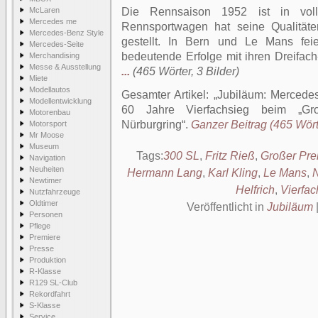
McLaren
Die Rennsaison 1952 ist in vo
Mercedes me
Rennsportwagen hat seine Qualitäte
Mercedes-Benz Style
gestellt. In Bern und Le Mans fei
Mercedes-Seite
bedeutende Erfolge mit ihren Dreifac
Merchandising
Messe & Ausstellung
...
(465 Wörter, 3 Bilder)
Miete
Modellautos
Gesamter Artikel:
Jubiläum: Mercede
Modellentwicklung
60 Jahre Vierfachsieg beim „Gr
Motorenbau
Nürburgring
.
Ganzer Beitrag (465 Wörte
Motorsport
Mr Moose
Museum
Tags:
300 SL
,
Fritz Rieß
,
Großer Pre
Navigation
Neuheiten
Hermann Lang
,
Karl Kling
,
Le Mans
,
N
Newtimer
Helfrich
,
Vierfac
Nutzfahrzeuge
Oldtimer
Veröffentlicht in
Jubiläum
Personen
Pflege
Premiere
Presse
Produktion
R-Klasse
R129 SL-Club
Rekordfahrt
S-Klasse
Service