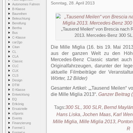
Sonntag, 28. April 2013
Autonomes Fahren
B-Klasse
Baureihen
Beleuchtung
Bereifung
Bertha
„Tausend Meilen“ von Brescia nach R
Bus
2013. Mercedes-Benz 300 SL
C-Klasse
car2go
Die Mille Miglia (16. bis 19. Mai 2013
Citan
CL
aus der ganzen Welt zu den Höhep
CLA
Mercedes-Benz Classic startet auch
Classic
Originalfahrzeugen, darunter der lege
CLC
CLK
aktuelle Filmbeiträge der Veranstalt
CLS
Wörter, 12 Bilder)
Design
DTM
Gesamter Artikel:
„Tausend Meilen“ v
E-Klasse
die Mille Miglia 2013
.
Ganzer Beitrag (
Entwicklung
EQ
Erlkönig
Tags:
300 SL
,
300 SLR
,
Bernd Maylän
Ersatzteile
eSports
Hans Liska
,
Jochen Maas
,
Karl Wen
Events
Mille Miglia
,
Mille Miglia 2013
,
Ponton
Finanzierung
Formel 1
R
Formel e