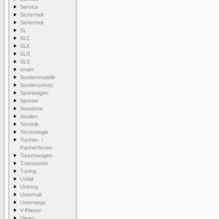
Service
Sicherheit
Sicherheit
SL
SLC
SLK
SLR
SLS
smart
Sondermodelle
Sonderschutz
Sportwagen
Sprinter
Standorte
Studien
Technik
Technologie
Tochter- /
Partnerfirmen
Tourenwagen
Transporter
Tuning
Unfall
Unimog
Unterhalt
Unterwegs
V-Klasse
Vaneo