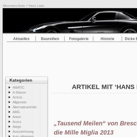
Mercedes-Seite
> Hans Liska
Aktuelles
Baureihen
Fotogalerie
Historie
Dicke 
Kategorien
ARTIKEL MIT ‘HANS
4MATIC
A-Klasse
Actros
Allgemein
Alternativantrieb
AMG
Antos
Arocs
„Tausend Meilen“ von Bresc
Atego
die Mille Miglia 2013
Auszeichnung
Auto allgemein