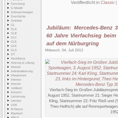
Veröffentlicht in
Classic
|
Forschung
G-Modell
Gebrauchtwagen
Geschichte
Getriebe
GL
Jubiläum: Mercedes-Benz 
GLA
GLB
60 Jahre Vierfachsieg beim
GLC
GLE
auf dem Nürburgring
GLK
Mittwoch, 04. Juli 2012
GLS
GT
Heckflosse
Heizung & Lüftung
Historie
Individualisierung
Infotainment
Interieur
Internet
Jubiläum
Vierfach-Sieg im Großen Jubiläumsprei
Konzern
August 1952. Startnummer 21: Sieger H
Lackierung
Kling, Startnummer 22: Fritz Rieß und (
Literatur
LKW
Theo Helfrich) alle auf Rennsportwag
M-Klasse
1952
Maybach
MBUX