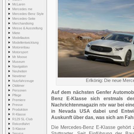
McLaren
Mercedes me
Mercedes-Benz Style
Mercedes-Seite
Merchandising
Messe & Ausstellung
Miete
Modellautos
Modellentwicklung
Motorenbau
Motorsport
Mr Moose
Museum
Navigation
Neuheiten
Newtimer
Erlkönig: Die neue Mer
Nutzfahrzeuge
Oldtimer
Personen
Auf dem nächsten Genfer Automobi
Pflege
Benz E-Klasse sich erstmals de
Premiere
Nachrichtenmagazin ntv war bei ein
Presse
Produktion
in Nevada USA dabei und Entwic
R-Klasse
Auskunft über das, was sich am Fah
R129 SL-Club
Rekordfahrt
Die Mercedes-Benz E-Klasse gehört z
S-Klasse
Stuttgarter. Seit Einführung der B
Service