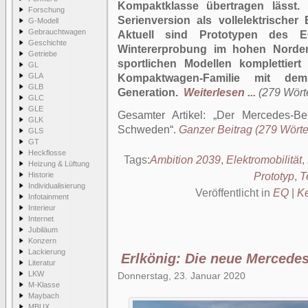
Kompaktklasse übertragen lässt.
Forschung
Serienversion als vollelektrische
G-Modell
Gebrauchtwagen
Aktuell sind Prototypen des E
Geschichte
Wintererprobung im hohen Norden
Getriebe
sportlichen Modellen komplettie
GL
GLA
Kompaktwagen-Familie mit dem 
GLB
Generation.
Weiterlesen ...
(279 Wörte
GLC
GLE
Gesamter Artikel:
Der Mercedes-Be
GLK
Schweden
.
Ganzer Beitrag (279 Wörter
GLS
GT
Heckflosse
Tags:
Ambition 2039
,
Elektromobilität
,
Heizung & Lüftung
Historie
Prototyp
,
T
Individualisierung
Veröffentlicht in
EQ
|
K
Infotainment
Interieur
Internet
Jubiläum
Konzern
Lackierung
Erlkönig: Die neue Mercede
Literatur
LKW
Donnerstag, 23. Januar 2020
M-Klasse
Maybach
MBUX