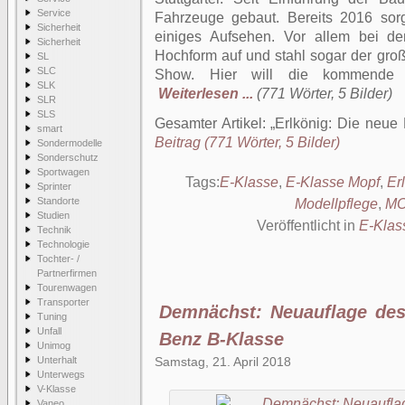
Service
Fahrzeuge gebaut. Bereits 2016 sorg
Sicherheit
einiges Aufsehen. Vor allem bei de
Sicherheit
Hochform auf und stahl sogar der gro
SL
SLC
Show. Hier will die kommende E
SLK
Weiterlesen ...
(771 Wörter, 5 Bilder)
SLR
SLS
Gesamter Artikel:
Erlkönig: Die neue
smart
Beitrag (771 Wörter, 5 Bilder)
Sondermodelle
Sonderschutz
Sportwagen
Tags:
E-Klasse
,
E-Klasse Mopf
,
Er
Sprinter
Standorte
Modellpflege
,
M
Studien
Veröffentlicht in
E-Klas
Technik
Technologie
Tochter- /
Partnerfirmen
Tourenwagen
Transporter
Demnächst: Neuauflage de
Tuning
Unfall
Benz B-Klasse
Unimog
Unterhalt
Samstag, 21. April 2018
Unterwegs
V-Klasse
Vaneo