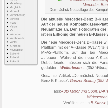
Veredlung
Vergleich
Demnächst: Neuauflage des Kompa
Verkauf
Versicherung
Die aktuelle Mercedes-Benz B-Klasse
Vertrieb
Viano
Auf der neuen Kompaktklasse-Plattf
Vision
Neuauflage an. Den Fotografen der 
Vito
ist ein Erlkönig der neuen B-Klasse
Werkstatt
Wettbewerb
Die neue Mercedes-Benz B-Klasse wir
Winter
X-Klasse
Plattform mit der A-Klasse (W177) teil
Youngtimer
MFA2-Plattform, auf der bei Merc
Zubehör
aufbauen. Während die neue A-Klass
Zubehör
Zukunft
Debüt feierte, müssen sich die Fan
gedulden.
Weiterlesen ...
(352 Wörter, 
Gesamter Artikel:
Demnächst: Neuauf
Benz B-Klasse
.
Ganzer Beitrag (352 Wö
Tags:
Auto Motor und Sport
,
B-Kl
Widescreen
Veröffentlicht in
B-Klasse