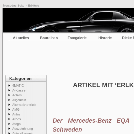
Mercedes-Seite
> Erlkönig
Aktuelles
Baureihen
Fotogalerie
Historie
Dicke 
Kategorien
ARTIKEL MIT ‘ERL
4MATIC
A-Klasse
Actros
Allgemein
Alternativantrieb
AMG
Antos
Arocs
Der Mercedes-Benz EQA a
Atego
Schweden
Auszeichnung
Auto allgemein