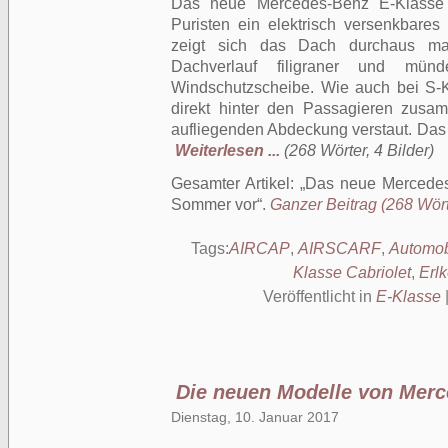
Das neue Mercedes-Benz E-Klasse C
Puristen ein elektrisch versenkbares 
zeigt sich das Dach durchaus ma
Dachverlauf filigraner und mün
Windschutzscheibe. Wie auch bei S-K
direkt hinter den Passagieren zusam
aufliegenden Abdeckung verstaut. Das hi
Weiterlesen ...
(268 Wörter, 4 Bilder)
Gesamter Artikel:
Das neue Mercedes-
Sommer vor
.
Ganzer Beitrag (268 Wörte
Tags:
AIRCAP
,
AIRSCARF
,
Automob
Klasse Cabriolet
,
Erlk
Veröffentlicht in
E-Klasse
Die neuen Modelle von Mer
Dienstag, 10. Januar 2017