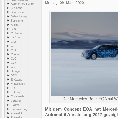
Montag, 09. März 2020
Autonomes Fahren
B-Klasse
Baureihen
Beleuchtung
Bereifung
Bertha
Bus
C-Klasse
car2go
Citan
CL
CLA
Classic
CLC
CLK
CLS
Design
DTM
E-Klasse
Entwicklung
EQ
Erlkönig
Ersatzteile
Der Mercedes-Benz EQA auf Wi
eSports
Events
Mit dem Concept EQA hat Mercedes
Finanzierung
Formel 1
Automobil-Ausstellung 2017 gezeigt,
Formel e