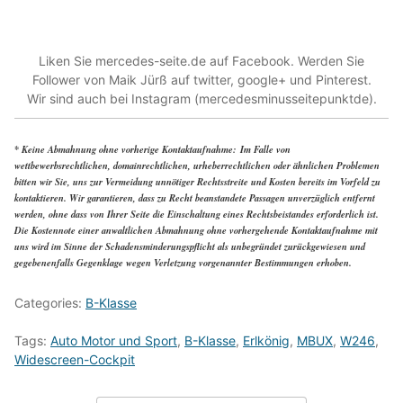
Liken Sie mercedes-seite.de auf Facebook. Werden Sie
Follower von Maik Jürß auf twitter, google+ und Pinterest.
Wir sind auch bei Instagram (mercedesminusseitepunktde).
*
Keine Abmahnung ohne vorherige Kontaktaufnahme: Im Falle von
wettbewerbsrechtlichen, domainrechtlichen, urheberrechtlichen oder ähnlichen Problemen
bitten wir Sie, uns zur Vermeidung unnötiger Rechtsstreite und Kosten bereits im Vorfeld zu
kontaktieren. Wir garantieren, dass zu Recht beanstandete Passagen unverzüglich entfernt
werden, ohne dass von Ihrer Seite die Einschaltung eines Rechtsbeistandes erforderlich ist.
Die Kostennote einer anwaltlichen Abmahnung ohne vorhergehende Kontaktaufnahme mit
uns wird im Sinne der Schadensminderungspflicht als unbegründet zurückgewiesen und
gegebenenfalls Gegenklage wegen Verletzung vorgenannter Bestimmungen erhoben.
Categories:
B-Klasse
Tags:
Auto Motor und Sport
,
B-Klasse
,
Erlkönig
,
MBUX
,
W246
,
Widescreen-Cockpit