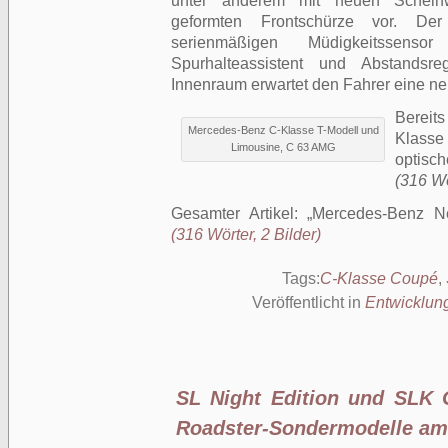
unter anderem mit neuen Scheinw
geformten Frontschürze vor. D
serienmäßigen Müdigkeitssen
Spurhalteassistent und Abstandsre
Innenraum erwartet den Fahrer eine neu
Bereit
Mercedes-Benz C-Klasse T-Modell und
Klasse
Limousine, C 63 AMG
optisc
(316 Wö
Gesamter Artikel:
Mercedes-Benz Ne
(316 Wörter, 2 Bilder)
Tags:
C-Klasse Coupé
,
Veröffentlicht in
Entwicklun
SL Night Edition und SLK 
Roadster-Sondermodelle am 