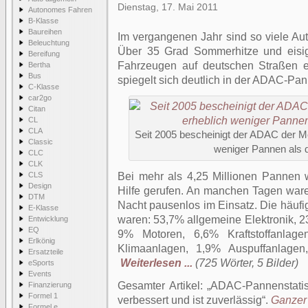
Dienstag, 17. Mai 2011
Autonomes Fahren
B-Klasse
Baureihen
Im vergangenen Jahr sind so viele Aut
Beleuchtung
Über 35 Grad Sommerhitze und eisi
Bereifung
Fahrzeugen auf deutschen Straßen e
Bertha
Bus
spiegelt sich deutlich in der ADAC-Pan
C-Klasse
car2go
Citan
CL
CLA
Seit 2005 bescheinigt der ADAC der M
Classic
weniger Pannen als d
CLC
CLK
CLS
Bei mehr als 4,25 Millionen Pannen
Design
Hilfe gerufen. An manchen Tagen war
DTM
Nacht pausenlos im Einsatz. Die häufi
E-Klasse
waren: 53,7% allgemeine Elektronik,
Entwicklung
EQ
9% Motoren, 6,6% Kraftstoffanlag
Erlkönig
Klimaanlagen, 1,9% Auspuffanlagen, 
Ersatzteile
Weiterlesen ...
(725 Wörter, 5 Bilder)
eSports
Events
Gesamter Artikel:
ADAC-Pannenstatis
Finanzierung
Formel 1
verbessert und ist zuverlässig
.
Ganzer 
Formel e