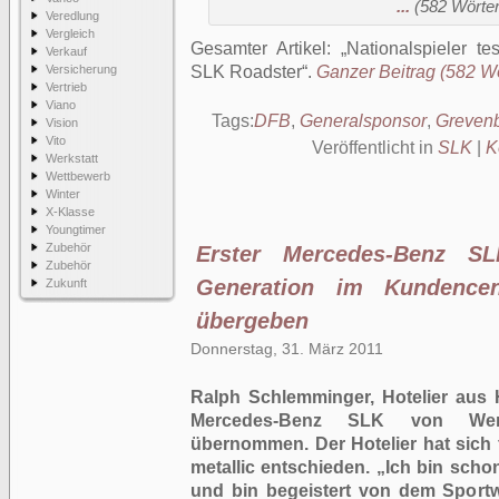
...
(582 Wörter,
Veredlung
Vergleich
Gesamter Artikel:
Nationalspieler t
Verkauf
Versicherung
SLK Roadster
.
Ganzer Beitrag (582 Wör
Vertrieb
Viano
Tags:
DFB
,
Generalsponsor
,
Grevenb
Vision
Vito
Veröffentlicht in
SLK
|
K
Werkstatt
Wettbewerb
Winter
X-Klasse
Youngtimer
Zubehör
Erster Mercedes-Benz S
Zubehör
Generation im Kundence
Zukunft
übergeben
Donnerstag, 31. März 2011
Ralph Schlemminger, Hotelier aus
Mercedes-Benz SLK von Werk
übernommen. Der Hotelier hat sich 
metallic entschieden. „Ich bin sch
und bin begeistert von dem Sport