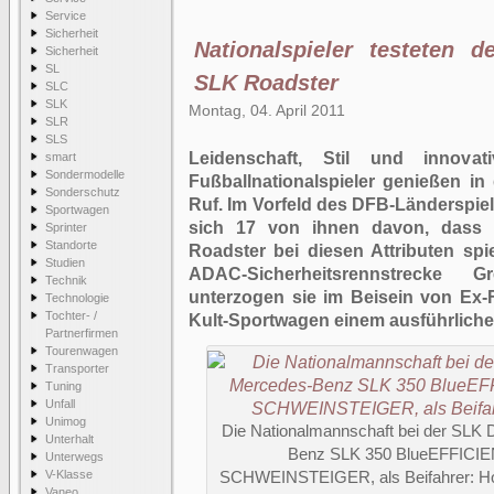
Service
Sicherheit
Nationalspieler testeten 
Sicherheit
SL
SLK Roadster
SLC
SLK
Montag, 04. April 2011
SLR
SLS
Leidenschaft, Stil und innova
smart
Sondermodelle
Fußballnationalspieler genießen i
Sonderschutz
Ruf. Im Vorfeld des DFB-Länderspie
Sportwagen
sich 17 von ihnen davon, dass
Sprinter
Standorte
Roadster bei diesen Attributen spi
Studien
ADAC-Sicherheitsrennstrecke G
Technik
unterzogen sie im Beisein von Ex-
Technologie
Tochter- /
Kult-Sportwagen einem ausführliche
Partnerfirmen
Tourenwagen
Transporter
Tuning
Unfall
Unimog
Die Nationalmannschaft bei der SLK 
Unterhalt
Benz SLK 350 BlueEFFICIEN
Unterwegs
V-Klasse
SCHWEINSTEIGER, als Beifahrer: 
Vaneo