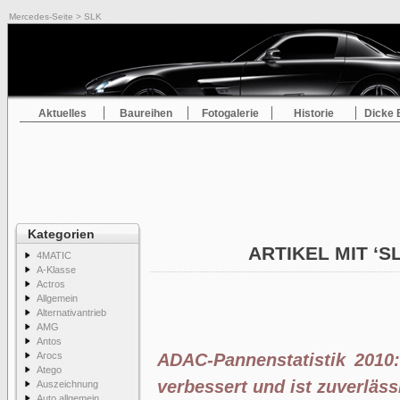
Mercedes-Seite
> SLK
Aktuelles
Baureihen
Fotogalerie
Historie
Dicke 
Kategorien
ARTIKEL MIT ‘S
4MATIC
A-Klasse
Actros
Allgemein
Alternativantrieb
AMG
Antos
Arocs
ADAC-Pannenstatistik 2010
Atego
verbessert und ist zuverläss
Auszeichnung
Auto allgemein