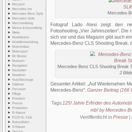
McLaren
Mercedes me
Mercedes-B
Mercedes-Benz Style
Mercedes-Seite
Merchandising
Fotograf Lado Alexi zeigt den 
Messe & Ausstellung
Fotoshooting „Vier Jahreszeiten“. Die 
Miete
sich vor und das Magazin gibt auch ei
Modellautos
Modellentwicklung
Mercedes-Benz CLS Shooting Break, de
Motorenbau
Motorsport
Mr Moose
Museum
Navigation
Mercedes-Benz CLS Shooting Break 
Neuheiten
2 Bilde
Newtimer
Nutzfahrzeuge
Gesamter Artikel:
Auf Wiedersehen M
Oldtimer
Personen
Mercedes-Benz
.
Ganzer Beitrag (166 W
Pflege
Premiere
Tags:
125! Jahre Erfinder des Automobi
Presse
Produktion
mb! by Mercedes-B
R-Klasse
Veröffentlicht in
Presse
|
R129 SL-Club
Rekordfahrt
S-Klasse
Service