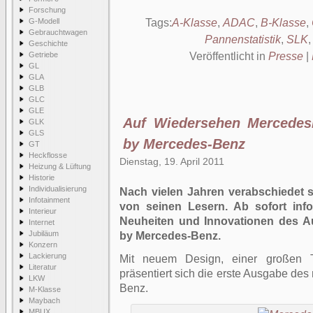
Forschung
G-Modell
Tags:
A-Klasse
,
ADAC
,
B-Klasse
,
Gebrauchtwagen
Pannenstatistik
,
SLK
Geschichte
Getriebe
Veröffentlicht in
Presse
|
GL
GLA
GLB
GLC
GLE
Auf Wiedersehen Mercede
GLK
GLS
by Mercedes-Benz
GT
Heckflosse
Dienstag, 19. April 2011
Heizung & Lüftung
Historie
Individualisierung
Nach vielen Jahren verabschiedet
Infotainment
von seinen Lesern. Ab sofort inf
Interieur
Neuheiten und Innovationen des A
Internet
Jubiläum
by Mercedes-Benz.
Konzern
Lackierung
Mit neuem Design, einer großen T
Literatur
präsentiert sich die erste Ausgabe de
LKW
Benz.
M-Klasse
Maybach
MBUX