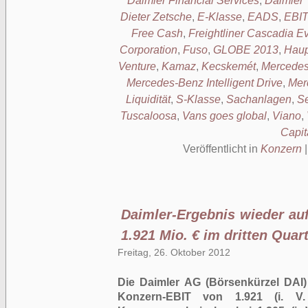
Daimler Financial Services
,
Daimler 
Dieter Zetsche
,
E-Klasse
,
EADS
,
EBI
Free Cash
,
Freightliner Cascadia Ev
Corporation
,
Fuso
,
GLOBE 2013
,
Haup
Venture
,
Kamaz
,
Kecskemét
,
Mercedes
Mercedes-Benz Intelligent Drive
,
Mer
Liquidität
,
S-Klasse
,
Sachanlagen
,
Se
Tuscaloosa
,
Vans goes global
,
Viano
,
Capit
Veröffentlicht in
Konzern
Daimler-Ergebnis wieder au
1.921 Mio. € im dritten Quart
Freitag, 26. Oktober 2012
Die Daimler AG (Börsenkürzel DAI) 
Konzern-EBIT von 1.921 (i. V.