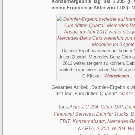
Konzernergebnis lag bei 1.205 (i. 
einem Ergebnis je Aktie von 1,03 (i. V.
Daimler-Ergebnis wieder auf hohem N
dritten Quartal. Mercedes-Benz Cars g
2012 weiter steigern zu können. Dab
weiterhin von einer hohen Nachfrage 
C-Klasse.
Weiterlesen ...
Gesamter Artikel:
Daimler-Ergebnis w
1.921 Mio. € im dritten Quartal
.
Ganzer 
Tags:
Actros
,
C 204
,
Citan
,
DAI
,
Daim
Financial Services
,
Daimler Trucks
,
Dr
EBIT
,
Konzernabsatz
,
Mercedes-Be
NAFTA
,
S 204
,
W 204
,
W1