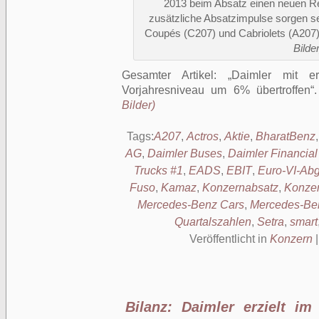
2013 beim Absatz einen neuen Re
zusätzliche Absatzimpulse sorgen se
Coupés (C207) und Cabriolets (A207
Bilder
Gesamter Artikel:
Daimler mit er
Vorjahresniveau um 6% übertroffen
Bilder)
Tags:
A207
,
Actros
,
Aktie
,
BharatBenz
AG
,
Daimler Buses
,
Daimler Financial
Trucks #1
,
EADS
,
EBIT
,
Euro-VI-Ab
Fuso
,
Kamaz
,
Konzernabsatz
,
Konzer
Mercedes-Benz Cars
,
Mercedes-Be
Quartalszahlen
,
Setra
,
smart
Veröffentlicht in
Konzern
Bilanz: Daimler erzielt im