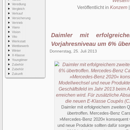
Western
Veredlung
Veröffentlicht in
Konzern
Vergleich
Verkauf
Versicherung
Vertrieb
Viano
Vision
Daimler mit erfolgreic
Vito
Werkstatt
Vorjahresniveau um 6% über
Wettbewerb
Winter
Donnerstag, 25. Juli 2013
X-Klasse
Youngtimer
Zubehör
Zubehör
Zukunft
Daimler mit erfolgreichem zweiten 
übertroffen. Mercedes-Benz Cars
»Mercedes-Benz 2020« konsequent we
und neue Produkte sollten dafür sorge