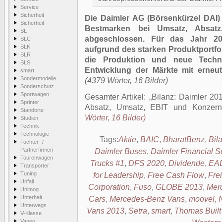
Service
Sicherheit
Die Daimler AG (Börsenkürzel DAI)
Sicherheit
Bestmarken bei Umsatz, Absatz
SL
abgeschlossen. Für das Jahr 2
SLC
SLK
aufgrund des starken Produktportfol
SLR
die Produktion und neue Techno
SLS
Entwicklung der Märkte mit erneu
smart
Sondermodelle
(4379 Wörter, 16 Bilder)
Sonderschutz
Sportwagen
Gesamter Artikel:
Bilanz: Daimler 201
Sprinter
Absatz, Umsatz, EBIT und Konzern
Standorte
Wörter, 16 Bilder)
Studien
Technik
Technologie
Tags:
Aktie
,
BAIC
,
BharatBenz
,
Bil
Tochter- /
Partnerfirmen
Daimler Buses
,
Daimler Financial S
Tourenwagen
Trucks #1
,
DFS 2020
,
Dividende
,
EA
Transporter
Tuning
for Leadership
,
Free Cash Flow
,
Frei
Unfall
Corporation
,
Fuso
,
GLOBE 2013
,
Mer
Unimog
Unterhalt
Cars
,
Mercedes-Benz Vans
,
moovel
,
Unterwegs
Vans 2013
,
Setra
,
smart
,
Thomas Built
V-Klasse
Vaneo