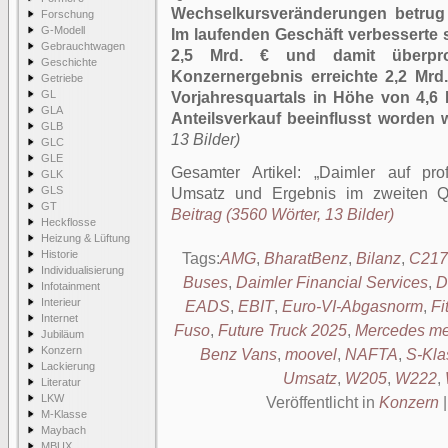
Wechselkursveränderungen betrug 
Forschung
G-Modell
Im laufenden Geschäft verbesserte 
Gebrauchtwagen
2,5 Mrd. € und damit überpro
Geschichte
Konzernergebnis erreichte 2,2 Mr
Getriebe
GL
Vorjahresquartals in Höhe von 4,6
GLA
Anteilsverkauf beeinflusst worden w
GLB
13 Bilder)
GLC
GLE
Gesamter Artikel:
Daimler auf pro
GLK
GLS
Umsatz und Ergebnis im zweiten Qu
GT
Beitrag (3560 Wörter, 13 Bilder)
Heckflosse
Heizung & Lüftung
Historie
Tags:
AMG
,
BharatBenz
,
Bilanz
,
C217
Individualisierung
Buses
,
Daimler Financial Services
,
D
Infotainment
Interieur
EADS
,
EBIT
,
Euro-VI-Abgasnorm
,
Fi
Internet
Fuso
,
Future Truck 2025
,
Mercedes m
Jubiläum
Konzern
Benz Vans
,
moovel
,
NAFTA
,
S-Kla
Lackierung
Umsatz
,
W205
,
W222
,
Literatur
LKW
Veröffentlicht in
Konzern
M-Klasse
Maybach
MBUX