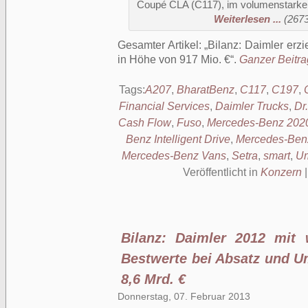
Coupé CLA (C117), im volumenstarke
Weiterlesen ...
(2673
Gesamter Artikel:
Bilanz: Daimler erzi
in Höhe von 917 Mio. €
.
Ganzer Beitrag
Tags:
A207
,
BharatBenz
,
C117
,
C197
,
Financial Services
,
Daimler Trucks
,
Dr
Cash Flow
,
Fuso
,
Mercedes-Benz 202
Benz Intelligent Drive
,
Mercedes-Benz
Mercedes-Benz Vans
,
Setra
,
smart
,
Um
Veröffentlicht in
Konzern
Bilanz: Daimler 2012 mit 
Bestwerte bei Absatz und U
8,6 Mrd. €
Donnerstag, 07. Februar 2013