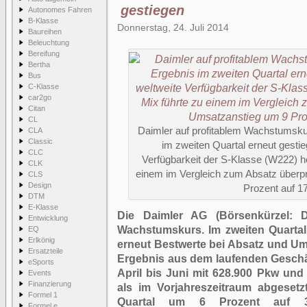
gestiegen
Autonomes Fahren
B-Klasse
Donnerstag, 24. Juli 2014
Baureihen
Beleuchtung
Bereifung
Bertha
Bus
C-Klasse
car2go
Citan
CL
Daimler auf profitablem Wachstumsku
CLA
Classic
im zweiten Quartal erneut gestie
CLC
Verfügbarkeit der S-Klasse (W222) h
CLK
einem im Vergleich zum Absatz überp
CLS
Design
Prozent auf 17
DTM
E-Klasse
Die Daimler AG (Börsenkürzel: DA
Entwicklung
Wachstumskurs. Im zweiten Quartal
EQ
Erlkönig
erneut Bestwerte bei Absatz und Um
Ersatzteile
Ergebnis aus dem laufenden Geschäf
eSports
April bis Juni mit 628.900 Pkw un
Events
Finanzierung
als im Vorjahreszeitraum abgesetz
Formel 1
Quartal um 6 Prozent auf 3
Formel e