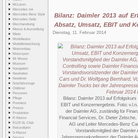
McLaren
Mercedes me
Bilanz: Daimler 2013 auf Er
Mercedes-Benz Style
Mercedes-Seite
Absatz, Umsatz, EBIT und K
Merchandising
Messe & Ausstellung
Dienstag, 11. Februar 2014
Miete
Modellautos
Modellentwicklung
Motorenbau
Motorsport
Mr Moose
Museum
Navigation
Neuheiten
Newtimer
Nutzfahrzeuge
Oldtimer
Personen
Bilanz: Daimler 2013 auf Erfolgskurs
Pflege
Premiere
EBIT und Konzernergebnis. Foto: v.l.n
Presse
der Daimler AG, zuständig für Finan
Produktion
Financial Services, Dr. Dieter Zetsche
R-Klasse
R129 SL-Club
AG und Leiter Mercedes-Benz Car
Rekordfahrt
Vorstandsmitglied der Daimler 
S-Klasse
Jahrespressekonferenz der Daimler AG
Service