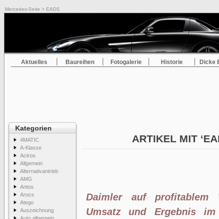
Mercedes-Seite
> EADS
Aktuelles
Baureihen
Fotogalerie
Historie
Dicke 
Kategorien
ARTIKEL MIT ‘E
4MATIC
A-Klasse
Actros
Allgemein
Alternativantrieb
AMG
Antos
Arocs
Daimler auf profitablem 
Atego
Umsatz und Ergebnis im 
Auszeichnung
Auto allgemein