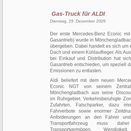
Gas-Truck für ALDI
Dienstag, 29. Dezember 2009
Der erste Mercedes-Benz Econic mi
Gasantrieb) wurde in Mönchengladbac
übergeben. Dabei handelt es sich um
Dach und einem Kühlauflieger. Als Au
bei Einkauf und Distribution hat sic
Gasantrieb entschieden, um speziell d
Emissionen zu entlasten.
Aldi beliefert mit dem neuen Merce
Econic NGT von seinem Zentral
Mönchengladbach aus seine Discoun
im Ruhrgebiet. Verkehrs­beruhig­te Zo
Zufahrten, Falschparker, dazu i
Fahrverbote sowie enormer Zeitdruc
Anforderung­en an den Fahrer un
Transport­fahrzeug muss da
Transportvermögen, Wendigkeit