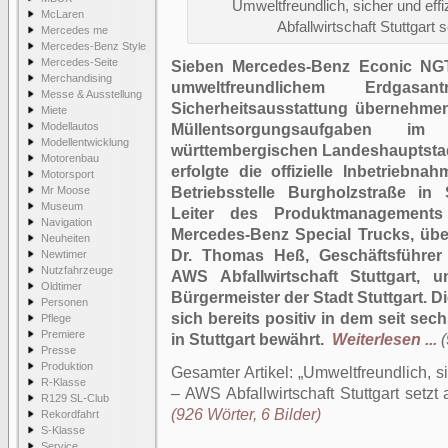
Umweltfreundlich, sicher und effi
McLaren
Abfallwirtschaft Stuttgart 
Mercedes me
Mercedes-Benz Style
Mercedes-Seite
Sieben Mercedes-Benz Econic NGT
Merchandising
umweltfreundlichem Erdgasa
Messe & Ausstellung
Sicherheitsausstattung übernehmen
Miete
Modellautos
Müllentsorgungsaufgaben i
Modellentwicklung
württembergischen Landeshauptstadt
Motorenbau
erfolgte die offizielle Inbetrieb
Motorsport
Mr Moose
Betriebsstelle Burgholzstraße in 
Museum
Leiter des Produktmanagements
Navigation
Mercedes-Benz Special Trucks, üb
Neuheiten
Dr. Thomas Heß, Geschäftsführer 
Newtimer
Nutzfahrzeuge
AWS Abfallwirtschaft Stuttgart, 
Oldtimer
Bürgermeister der Stadt Stuttgart.
Personen
sich bereits positiv in dem seit se
Pflege
Premiere
in Stuttgart bewährt.
Weiterlesen ...
(
Presse
Produktion
Gesamter Artikel:
Umweltfreundlich, si
R-Klasse
– AWS Abfallwirtschaft Stuttgart setzt
R129 SL-Club
(926 Wörter, 6 Bilder)
Rekordfahrt
S-Klasse
Service