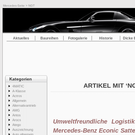
Mercedes-Seite
> NGT
Aktuelles
Baureihen
Fotogalerie
Historie
Dicke 
Kategorien
ARTIKEL MIT ‘N
4MATIC
A-Klasse
Actros
Allgemein
Alternativantrieb
AMG
Antos
Arocs
Umweltfreundliche Logisti
Atego
Mercedes-Benz Econic Satte
Auszeichnung
Auto allgemein