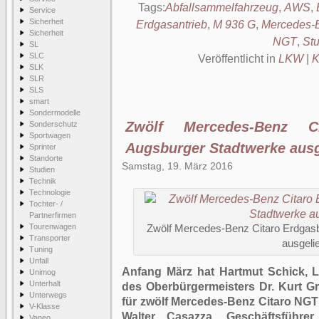
Tags:
Abfallsammelfahrzeug
,
AWS
,
Service
Sicherheit
Erdgasantrieb
,
M 936 G
,
Mercedes-B
Sicherheit
NGT
,
Stu
SL
SLC
Veröffentlicht in
LKW
|
K
SLK
SLR
SLS
smart
Sondermodelle
Zwölf Mercedes-Benz C
Sonderschutz
Sportwagen
Augsburger Stadtwerke ausg
Sprinter
Standorte
Samstag, 19. März 2016
Studien
Technik
Technologie
Tochter- /
Partnerfirmen
Tourenwagen
Zwölf Mercedes-Benz Citaro Erdgas
Transporter
ausgelie
Tuning
Unfall
Anfang März hat Hartmut Schick, L
Unimog
Unterhalt
des Oberbürgermeisters Dr. Kurt G
Unterwegs
für zwölf Mercedes-Benz Citaro NGT
V-Klasse
Walter Casazza, Geschäftsführe
Vaneo