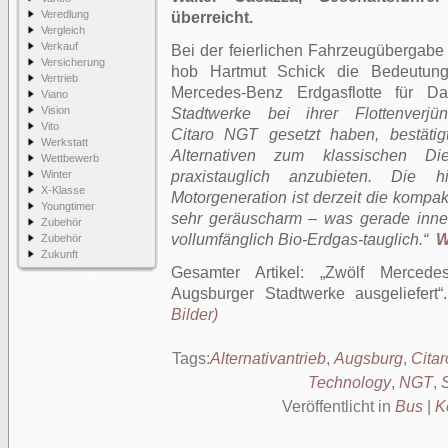
Veredlung
überreicht.
Vergleich
Verkauf
Bei der feierlichen Fahrzeugübergab
Versicherung
hob Hartmut Schick die Bedeutung
Vertrieb
Mercedes-Benz Erdgasflotte für D
Viano
Vision
Stadtwerke bei ihrer Flottenver
Vito
Citaro NGT gesetzt haben, bestäti
Werkstatt
Alternativen zum klassischen Di
Wettbewerb
Winter
praxistauglich anzubieten. Die 
X-Klasse
Motorgeneration ist derzeit die kompak
Youngtimer
sehr geräuscharm – was gerade innerst
Zubehör
vollumfänglich Bio-Erdgas-tauglich.“
W
Zubehör
Zukunft
Gesamter Artikel:
Zwölf Mercede
Augsburger Stadtwerke ausgeliefert
Bilder)
Tags:
Alternativantrieb
,
Augsburg
,
Citar
Technology
,
NGT
,
Veröffentlicht in
Bus
|
K