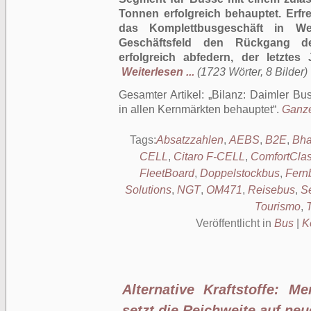
Tonnen erfolgreich behauptet. Erfre
das Komplettbusgeschäft in We
Geschäftsfeld den Rückgang de
erfolgreich abfedern, der letzte
Weiterlesen ...
(1723 Wörter, 8 Bilder)
Gesamter Artikel:
Bilanz: Daimler Bus
in allen Kernmärkten behauptet
.
Ganze
Tags:
Absatzzahlen
,
AEBS
,
B2E
,
Bha
CELL
,
Citaro F-CELL
,
ComfortCla
FleetBoard
,
Doppelstockbus
,
Fern
Solutions
,
NGT
,
OM471
,
Reisebus
,
S
Tourismo
,
Veröffentlicht in
Bus
|
K
Alternative Kraftstoffe: 
setzt die Reichweite auf ne