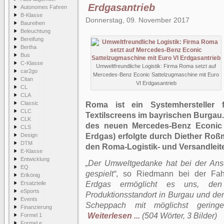
Erdgasantrieb
Autonomes Fahren
B-Klasse
Donnerstag, 09. November 2017
Baureihen
Beleuchtung
Bereifung
Bertha
Bus
C-Klasse
Umweltfreundliche Logistik: Firma Roma setzt auf
car2go
Mercedes-Benz Econic Sattelzugmaschine mit Euro
Citan
VI Erdgasantrieb
CL
CLA
Classic
Roma ist ein Systemhersteller f
CLC
Textilscreens im bayrischen Burgau.
CLK
des neuen Mercedes-Benz Econic 
CLS
Design
Erdgas) erfolgte durch Diether Roßm
DTM
den Roma-Logistik- und Versandlei
E-Klasse
Entwicklung
„Der Umweltgedanke hat bei der Ansc
EQ
gespielt“
, so Riedmann bei der Fa
Erlkönig
Ersatzteile
Erdgas ermöglicht es uns, den
eSports
Produktionsstandort in Burgau und d
Events
Scheppach mit möglichst geringe
Finanzierung
Weiterlesen ...
(504 Wörter, 3 Bilder)
Formel 1
Formel e