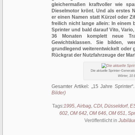
gleichermaßen kraftvoller wie spa
Dieselmotor krönt. Und als erstes 
er einen Namen statt Kürzel oder Zi
freilich nicht lange allein: In einem 
Sprinter und bald darauf Vito, Vari
36 Monaten komplett neue Tra
Gewichtsklassen. Sie bilden, w
grundlegend weiterentwickelt oder g
Rückgrat der Nutzfahrzeuge der Ma
Die aktuelle Sprinter-Generat
Wörter, 10 B
Gesamter Artikel:
15 Jahre Sprinter
Bilder)
Tags:
1995
,
Airbag
,
CDI
,
Düsseldorf
,
E
602
,
OM 642
,
OM 646
,
OM 651
,
Spr
Veröffentlicht in
Jubilä