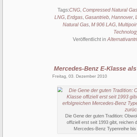
Tags:
CNG
,
Compressed Natural Ga
LNG
,
Erdgas
,
Gasantrieb
,
Hannover
,
Natural Gas
,
M 906 LAG
,
Multipoi
Technolog
Veröffentlicht in
Alternativantr
Mercedes-Benz E-Klasse al
Freitag, 03. Dezember 2010
Die Gene der guten Tradition: Obwo
offiziell erst seit 1993 gibt, reiche
Mercedes-Benz Typenreihe bis i