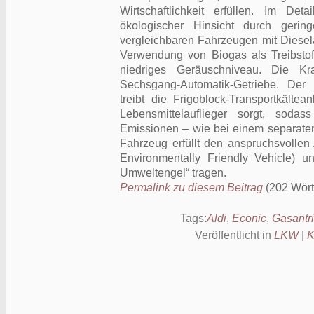
Wirtschaftlichkeit erfüllen. Im De
ökologischer Hinsicht durch geri
vergleichbaren Fahrzeugen mit Diesela
Ver­wendung von Biogas als Treibstoff
niedriges Geräuschniveau. Die Kra
Sechsgang-Automatik-Getriebe. Der
treibt die Frigoblock-Transport­kälte
Lebensmittelauflieger sorgt, soda
Emissionen – wie bei einem separate
Fahrzeug erfüllt den anspruchsvoll
Environmentally Friendly Vehicle) u
Umweltengel“ tragen.
Permalink zu diesem Beitrag
(202 Wörte
Tags:
Aldi
,
Econic
,
Gasantr
Veröffentlicht in
LKW
|
K