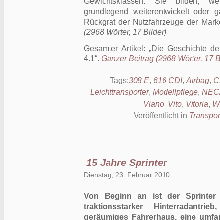
Gewichtsklassen. Sie bilden, w
grundlegend weiterentwickelt oder g
Rückgrat der Nutzfahrzeuge der Mar
(2968 Wörter, 17 Bilder)
Gesamter Artikel:
Die Geschichte der
4.1
.
Ganzer Beitrag (2968 Wörter, 17 B
Tags:
308 E
,
616 CDI
,
Airbag
,
C
Leichttransporter
,
Modellpflege
,
NEC
Viano
,
Vito
,
Vitoria
,
W
Veröffentlicht in
Transpor
15 Jahre Sprinter
Dienstag, 23. Februar 2010
Von Beginn an ist der Sprinter 
traktionsstarker Hinterradantrie
geräumiges Fahrerhaus, eine umfan