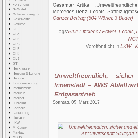
Forschung
Gesamter Artikel:
Umweltfreundlich
G-Modell
Mercedes-Benz Econic Sattelzugmasc
Gebrauchtwagen
Ganzer Beitrag (504 Wörter, 3 Bilder)
Geschichte
Getriebe
GL
Tags:
Blue Efficiency Power
,
Econic
,
GLA
NG
GLB
GLC
Veröffentlicht in
LKW
|
K
GLE
GLK
GLS
GT
Heckflosse
Heizung & Lüftung
Umweltfreundlich, siche
Historie
Individualisierung
Innenstadt – AWS Abfallwirt
Infotainment
Erdgasantrieb
Interieur
Internet
Sonntag, 05. März 2017
Jubiläum
Konzern
Lackierung
Literatur
LKW
M-Klasse
Maybach
MBUX