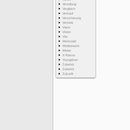
Veredlung
Vergleich
Verkauf
Versicherung
Vertrieb
Viano
Vision
Vito
Werkstatt
Wettbewerb
Winter
X-Klasse
Youngtimer
Zubehör
Zubehör
Zukunft