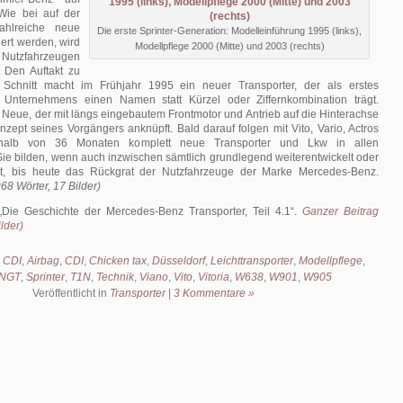
 Wie bei auf der
ahlreiche neue
Die erste Sprinter-Generation: Modelleinführung 1995 (links),
ert werden, wird
Modellpflege 2000 (Mitte) und 2003 (rechts)
utzfahrzeugen
. Den Auftakt zu
 Schnitt macht im Frühjahr 1995 ein neuer Transporter, der als erstes
 Unternehmens einen Namen statt Kürzel oder Ziffernkombination trägt.
er Neue, der mit längs eingebautem Frontmotor und Antrieb auf die Hinterachse
zept seines Vorgängers anknüpft. Bald darauf folgen mit Vito, Vario, Actros
halb von 36 Monaten komplett neue Transporter und Lkw in allen
ie bilden, wenn auch inzwischen sämtlich grundlegend weiterentwickelt oder
ert, bis heute das Rückgrat der Nutzfahrzeuge der Marke Mercedes-Benz.
68 Wörter, 17 Bilder)
Die Geschichte der Mercedes-Benz Transporter, Teil 4.1
.
Ganzer Beitrag
lder)
 CDI
,
Airbag
,
CDI
,
Chicken tax
,
Düsseldorf
,
Leichttransporter
,
Modellpflege
,
NGT
,
Sprinter
,
T1N
,
Technik
,
Viano
,
Vito
,
Vitoria
,
W638
,
W901
,
W905
Veröffentlicht in
Transporter
|
3 Kommentare »