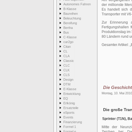
Am vergangenen Fr
Autonomes Fahren
der millionste Me
B-Klasse
Es handelt sich 
Baureihen
Transporter mit V6-
Beleuchtung
Zur Erinnerung a
Bereifung
Fertigungshallen 
Bertha
Produktions­tag im
Bus
80 Ländern rund u
C-Klasse
car2go
Gesamter Artikel:
Citan
CL
CLA
Classic
CLC
CLK
CLS
Design
DTM
Die Geschicht
E-Klasse
Montag, 10. Mai 201
Entwicklung
EQ
Erlkönig
Ersatzteile
Die große Tran
eSports
Events
Sprinter (T1N), B
Finanzierung
Formel 1
Mitte der Neunzi
Formel e
Zeichen bei Dai