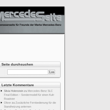
Seite durchsuchen
Letzte Kommentare
Silvia Holenstein
zu
Mercedes-Benz SLC
Final Edition – Sondermodell für einen Kult-
Roadster
Oliver
zu
Zusätzliche Fernbedienung für die
Standheizung anlernen