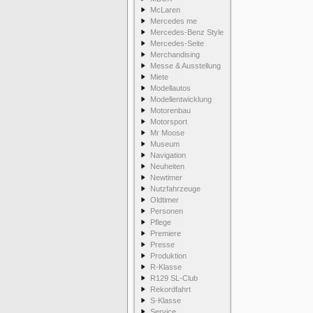
McLaren
Mercedes me
Mercedes-Benz Style
Mercedes-Seite
Merchandising
Messe & Ausstellung
Miete
Modellautos
Modellentwicklung
Motorenbau
Motorsport
Mr Moose
Museum
Navigation
Neuheiten
Newtimer
Nutzfahrzeuge
Oldtimer
Personen
Pflege
Premiere
Presse
Produktion
R-Klasse
R129 SL-Club
Rekordfahrt
S-Klasse
Service