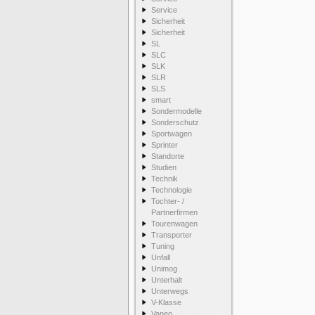
Service
Sicherheit
Sicherheit
SL
SLC
SLK
SLR
SLS
smart
Sondermodelle
Sonderschutz
Sportwagen
Sprinter
Standorte
Studien
Technik
Technologie
Tochter- /
Partnerfirmen
Tourenwagen
Transporter
Tuning
Unfall
Unimog
Unterhalt
Unterwegs
V-Klasse
Vaneo