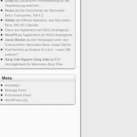
Gregi
zu
Zusätzliche Fernbedienung für die
Standheizung anlernen
Aivars
zu
Die Geschichte der Mercedes-
Benz Transporter, Teil 4.2
Widder
zu
Offener Klassiker: das Mercedes-
Benz 280 SE Cabriolet
Oliver
zu
Tagfahrlicht am W211 Avantgarde
Nicod78
zu
Tagfahrlicht am W211 Avantgarde
Jason Becker
zu
Der Neuwagen unter den
Gebrauchten: Mercedes-Benz Junge Sterne
Paul Kersten
zu
Kratzer im Lack – wann hilft
polieren?
Sang Julia Nguyen Sang Julia
zu
E10-
Verträglichkeit für Mercedes-Benz Pkw
Meta
Anmelden
Eintrags-Feed
Kommentar-Feed
WordPress.org