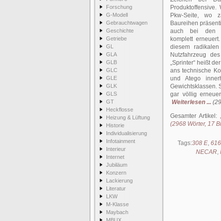
Forschung
Produktoffensive.
G-Modell
Pkw-Seite, wo z
Gebrauchtwagen
Baureihen präsenti
Geschichte
auch bei den N
Getriebe
komplett erneuert
GL
diesem radikalen
GLA
Nutzfahrzeug des
GLB
„Sprinter“ heißt d
GLC
ans technische Kon
GLE
und Atego inner
GLK
Gewichtsklassen. S
GLS
gar völlig erneu
GT
Weiterlesen ...
(29
Heckflosse
Gesamter Artikel:
Heizung & Lüftung
(2968 Wörter, 17 Bi
Historie
Individualisierung
Infotainment
Tags:
308 E
,
616
Interieur
NECAR
,
Internet
Jubiläum
Konzern
Lackierung
Literatur
LKW
M-Klasse
Maybach
MBUX