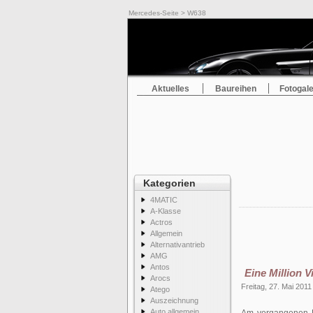
Mercedes-Seite
> W638
Aktuelles
Baureihen
Fotogale
Kategorien
4MATIC
A-Klasse
Actros
Allgemein
Alternativantrieb
AMG
Antos
Eine Million V
Arocs
Freitag, 27. Mai 2011
Atego
Auszeichnung
Auto allgemein