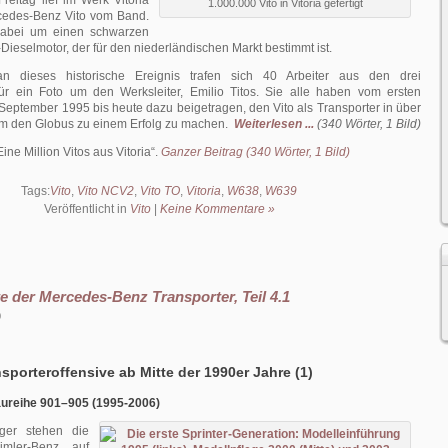
eitag lief im Werk Vitoria
1.000.000 Vito in Vitoria gefertigt
rcedes-Benz Vito vom Band.
dabei um einen schwarzen
Dieselmotor, der für den nieder­ländischen Markt bestimmt ist.
n dieses historische Ereignis trafen sich 40 Arbeiter aus den drei
für ein Foto um den Werks­leiter, Emilio Titos. Sie alle haben vom ersten
 September 1995 bis heute dazu beigetragen, den Vito als Trans­porter in über
m den Globus zu einem Erfolg zu machen.
Weiterlesen ...
(340 Wörter, 1 Bild)
Eine Million Vitos aus Vitoria
.
Ganzer Beitrag (340 Wörter, 1 Bild)
Tags:
Vito
,
Vito NCV2
,
Vito TO
,
Vitoria
,
W638
,
W639
Veröffentlicht in
Vito
|
Keine Kommentare »
e der Mercedes-Benz Transporter, Teil 4.1
0
sporteroffensive ab Mitte der 1990er Jahre (1)
aureihe 901–905 (1995-2006)
ger stehen die
mler-Benz auf