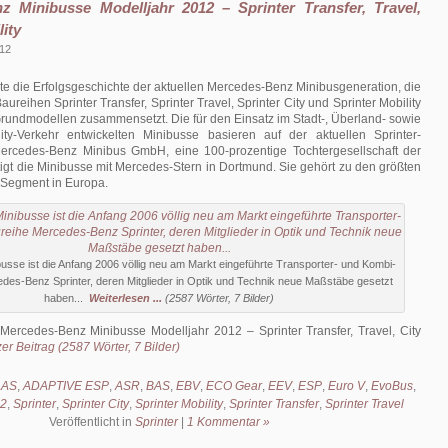
z Minibusse Modelljahr 2012 – Sprinter Transfer, Travel,
ity
012
te die Erfolgsgeschichte der aktuellen Mercedes-Benz Minibusgeneration, die
aureihen Sprinter Transfer, Sprinter Travel, Sprinter City und Sprinter Mobility
rundmodellen zusammensetzt. Die für den Einsatz im Stadt-, Überland- sowie
ty-Verkehr entwickelten Minibusse basieren auf der aktuellen Sprinter-
ercedes-Benz Minibus GmbH, eine 100-prozentige Tochtergesellschaft der
gt die Minibusse mit Mercedes-Stern in Dortmund. Sie gehört zu den größten
 Segment in Europa.
ibusse ist die Anfang 2006 völlig neu am Markt eingeführte Transporter- und Kombi-
des-Benz Sprinter, deren Mitglieder in Optik und Technik neue Maßstäbe gesetzt
haben...
Weiterlesen ...
(2587 Wörter, 7 Bilder)
Mercedes-Benz Minibusse Modelljahr 2012 – Sprinter Transfer, Travel, City
er Beitrag (2587 Wörter, 7 Bilder)
AAS
,
ADAPTIVE ESP
,
ASR
,
BAS
,
EBV
,
ECO Gear
,
EEV
,
ESP
,
Euro V
,
EvoBus
,
2
,
Sprinter
,
Sprinter City
,
Sprinter Mobility
,
Sprinter Transfer
,
Sprinter Travel
Veröffentlicht in
Sprinter
|
1 Kommentar »