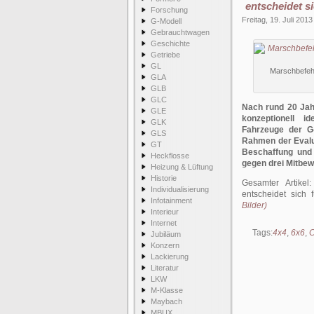
entscheidet 
Forschung
Freitag, 19. Juli 2013
G-Modell
Gebrauchtwagen
Geschichte
Getriebe
GL
Marschbefehl
GLA
GLB
GLC
Nach rund 20 Jah
GLE
konzeptionell i
GLK
Fahrzeuge der G
GLS
Rahmen der Evalu
GT
Beschaffung und
Heckflosse
gegen drei Mitbew
Heizung & Lüftung
Historie
Gesamter Artikel
Individualisierung
entscheidet sich
Infotainment
Bilder)
Interieur
Internet
Tags:
4x4
,
6x6
,
C
Jubiläum
Konzern
Lackierung
Literatur
LKW
M-Klasse
Maybach
MBUX