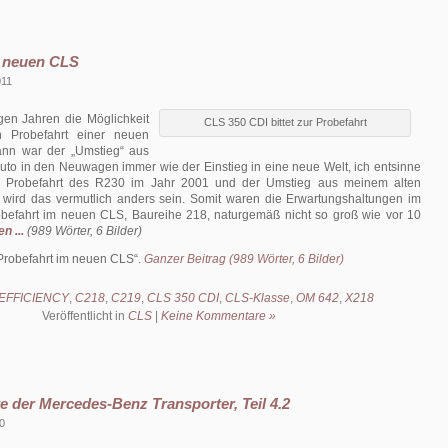
m neuen CLS
011
gen Jahren die Möglichkeit
CLS 350 CDI bittet zur Probefahrt
n Probefahrt einer neuen
ann war der „Umstieg“ aus
to in den Neuwagen immer wie der Einstieg in eine neue Welt, ich entsinne
 Probefahrt des R230 im Jahr 2001 und der Umstieg aus meinem alten
 wird das vermutlich anders sein. Somit waren die Erwartungshaltungen im
obefahrt im neuen CLS, Baureihe 218, naturgemäß nicht so groß wie vor 10
n ...
(989 Wörter, 6 Bilder)
Probefahrt im neuen CLS
.
Ganzer Beitrag (989 Wörter, 6 Bilder)
eEFFICIENCY
,
C218
,
C219
,
CLS 350 CDI
,
CLS-Klasse
,
OM 642
,
X218
Veröffentlicht in
CLS
|
Keine Kommentare »
e der Mercedes-Benz Transporter, Teil 4.2
0