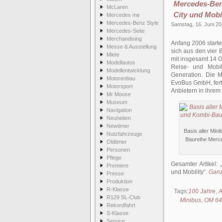
Mercedes-Ben
McLaren
City und Mobil
Mercedes me
Mercedes-Benz Style
Samstag, 16. Juni 2
Mercedes-Seite
Merchandising
Anfang 2006 starte
Messe & Ausstellung
sich aus den vier B
Miete
mit insgesamt 14 G
Modellautos
Reise- und Mobili
Modellentwicklung
Generation. Die M
Motorenbau
EvoBus GmbH, ferti
Motorsport
Anbietern in ihrem
Mr Moose
Museum
Navigation
Neuheiten
Newtimer
Basis aller Min
Nutzfahrzeuge
Baureihe Merce
Oldtimer
Personen
Pflege
Gesamter Artikel:
Premiere
und Mobility
.
Ganz
Presse
Produktion
R-Klasse
Tags:
100 Jahre
,
R129 SL-Club
Minibus
,
OM 64
Rekordfahrt
S-Klasse
Service