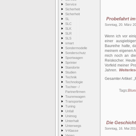
Service
Sicherheit
Sicherheit
Probefahrt i
SL
SLC
Sonntag, 20. März 2
SLK
SLR
Wenn ich vor eini
SLS
einer ausgiebige
smart
Baureihe hatte, d
Sondermodelle
meinem eigenen Au
Sonderschutz
mich noch an die
Sportwagen
Reiskocher. Heute
Sprinter
Vorfeld meiner Pr
Standorte
Jahren.
Weiterlese
Studien
Technik
Gesamter Artikel:
Technologie
Tochter- /
Tags:
Blu
Partnerfirmen
Tourenwagen
Transporter
Tuning
Unfall
Unimog
Unterhalt
Die Geschicht
Unterwegs
Sonntag, 16. Mai 201
V-Klasse
Vaneo