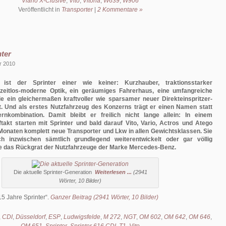
Viano X-Clusive
,
Vito
,
Vitoria
,
W639
,
W906
Veröffentlicht in
Transporter
|
2 Kommentare »
nter
r 2010
st der Sprinter einer wie keiner: Kurzhauber, traktionsstarker
, zeitlos-moderne Optik, ein geräumiges Fahrerhaus, eine umfangreiche
ie ein gleichermaßen kraftvoller wie sparsamer neuer Direkteinspritzer-
t. Und als erstes Nutzfahrzeug des Konzerns trägt er einen Namen statt
ernkombination. Damit bleibt er freilich nicht lange allein: In einem
ftakt starten mit Sprinter und bald darauf Vito, Vario, Actros und Atego
Monaten komplett neue Transporter und Lkw in allen Gewichtsklassen. Sie
h inzwischen sämtlich grundlegend weiterentwickelt oder gar völlig
te das Rückgrat der Nutzfahrzeuge der Marke Mercedes-Benz.
Die aktuelle Sprinter-Generation
Weiterlesen ...
(2941
Wörter, 10 Bilder)
15 Jahre Sprinter
.
Ganzer Beitrag (2941 Wörter, 10 Bilder)
,
CDI
,
Düsseldorf
,
ESP
,
Ludwigsfelde
,
M 272
,
NGT
,
OM 602
,
OM 642
,
OM 646
,