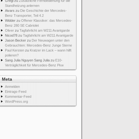
Gregi
zu
Zusätzliche Fernbedienung für die
Standheizung anlernen
Aivars
zu
Die Geschichte der Mercedes-
Benz Transporter, Teil 4.2
Widder
zu
Offener Klassiker: das Mercedes-
Benz 280 SE Cabriolet
Oliver
zu
Tagfahrlicht am W211 Avantgarde
Nicod78
zu
Tagfahrlicht am W211 Avantgarde
Jason Becker
zu
Der Neuwagen unter den
Gebrauchten: Mercedes-Benz Junge Sterne
Paul Kersten
zu
Kratzer im Lack – wann hilft
polieren?
Sang Julia Nguyen Sang Julia
zu
E10-
Verträglichkeit für Mercedes-Benz Pkw
Meta
Anmelden
Eintrags-Feed
Kommentar-Feed
WordPress.org