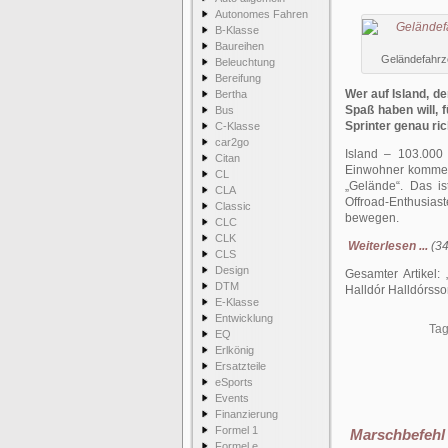
Autonomes Fahren
B-Klasse
Baureihen
Geländefahrze
Beleuchtung
Bereifung
Wer auf Island, d
Bertha
Spaß haben will, 
Bus
Sprinter genau ric
C-Klasse
car2go
Island – 103.000
Citan
Einwohner kommen a
CL
„Gelände“. Das is
CLA
Offroad-Enthusiast
Classic
bewegen.
CLC
CLK
Weiterlesen ...
(34
CLS
Design
Gesamter Artikel:
DTM
Halldór Halldórss
E-Klasse
Entwicklung
Tag
EQ
Erlkönig
Ersatzteile
eSports
Events
Finanzierung
Formel 1
Marschbefeh
Formel e