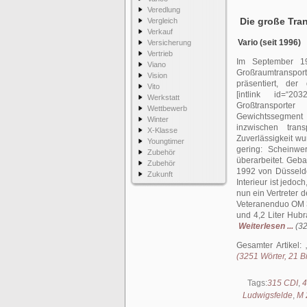
Veredlung
Die große Tran
Vergleich
Verkauf
Vario (seit 1996)
Versicherung
Vertrieb
Im September 1
Viano
Großraumtrans
Vision
präsentiert, der
Vito
[intlink id=“203
Werkstatt
Großtranspo
Wettbewerb
Gewichtssegment 
Winter
inzwischen trans
X-Klasse
Zuverlässigkeit wu
Youngtimer
gering: Scheinwer
Zubehör
überarbeitet. Geba
Zubehör
1992 von Düsseldor
Zukunft
Interieur ist jedo
nun ein Vertreter 
Veteranenduo OM 3
und 4,2 Liter Hub
Weiterlesen ...
(32
Gesamter Artikel:
(3251 Wörter, 21 Bi
Tags:
315 CDI
,
4
Ludwigsfelde
,
M 