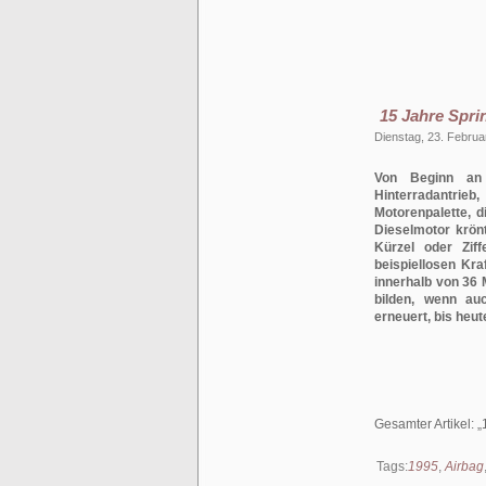
15 Jahre Spri
Dienstag, 23. Februa
Von Beginn an i
Hinterradantrieb
Motorenpalette, d
Dieselmotor krön
Kürzel oder Ziff
beispiellosen Kra
innerhalb von 36 
bilden, wenn auc
erneuert, bis heu
Gesamter Artikel:
Tags:
1995
,
Airbag