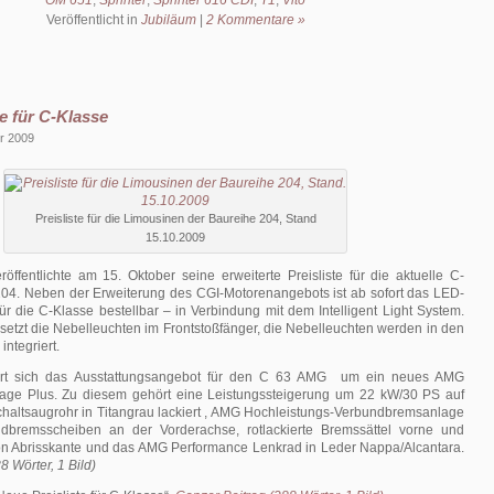
OM 651
,
Sprinter
,
Sprinter 616 CDI
,
T1
,
Vito
Veröffentlicht in
Jubiläum
|
2 Kommentare »
e für C-Klasse
r 2009
Preisliste für die Limousinen der Baureihe 204, Stand
15.10.2009
ffentlichte am 15. Oktober seine erweiterte Preisliste für die aktuelle C-
204. Neben der Erweiterung des CGI-Motorenangebots ist ab sofort das LED-
für die C-Klasse bestellbar – in Verbindung mit dem Intelligent Light System.
rsetzt die Nebelleuchten im Frontstoßfänger, die Nebelleuchten werden in den
ntegriert.
ert sich das Ausstattungsangebot für den C 63 AMG um ein neues AMG
age Plus. Zu diesem gehört eine Leistungssteigerung um 22 kW/30 PS auf
haltsaugrohr in Titangrau lackiert , AMG Hochleistungs-Verbundbremsanlage
dbremsscheiben an der Vorderachse, rotlackierte Bremssättel vorne und
n Abrisskante und das AMG Performance Lenkrad in Leder Nappa/Alcantara.
8 Wörter, 1 Bild)