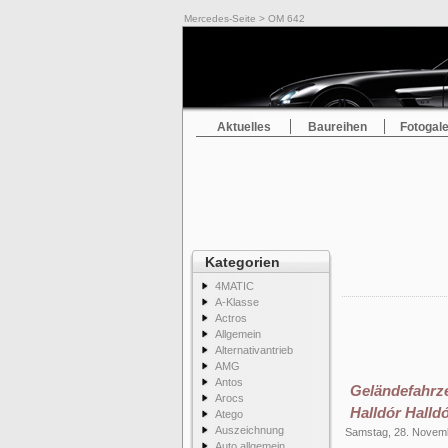
Mercedes-Seite
> OM 642
Aktuelles
Baureihen
Fotogale
Kategorien
4MATIC
A-Klasse
Actros
Allgemein
Alternativantrieb
AMG
Antos
Geländefahrze
Arocs
Halldór Halld
Atego
Auszeichnung
Samstag, 28. Novem
Auto allgemein