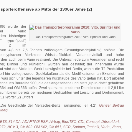
sporteroffensive ab Mitte der 1990er Jahre (2)
996 wurde der
porter Vario
 den bisherigen
Das Transporterprogramm 2010: Vito, Sprinter und Vario
2″ type=“post“]
rter T2 im
von 4,8 bis 7,5 Tonnen zulässigem Gesamtgewicht[/intlink] ablöste. Die
porttypischen Merkmale Wirtschaftlichkeit, Variantenvielfalt und hohe
rden auch beim Vario realisiert. Die Unterschiede zum Vorgänger sind recht
fer, Blinker und Kühlergrill wurden neu gestaltet; der Innenraum wurde
ut wird der Vario im Werk Ludwigsfelde bei Berlin, wohin die T2-Produktion
f hin verlegt wurde. Spektakulärer als die Modifikationen an Exterieur und
ch, was sich unter der legendären Kurzhaube des Vario getan hat. Dort arbeitet
der neuen Baureihe 900, die das angesehene und stets „up-to-date“ gehaltene
64 und OM 366 ablöst. Zwei sparsame, moderne Dieselmotoren mit 2,9 Liter
raum bieten bereits bei niedrigen Drehzahlen viel Leistung und Drehmoment.
51 Wörter, 21 Bilder)
Die Geschichte der Mercedes-Benz Transporter, Teil 4.2
.
Ganzer Beitrag
lder)
ETS
,
814 DA
,
ADAPTIVE ESP
,
Airbag
,
BlueTEC
,
CDI
,
Concept
,
Düsseldorf
,
272
,
NCV 3
,
OM 602
,
OM 642
,
OM 651
,
SCR
,
Sprinter
,
Technik
,
Vario
,
Viano
,