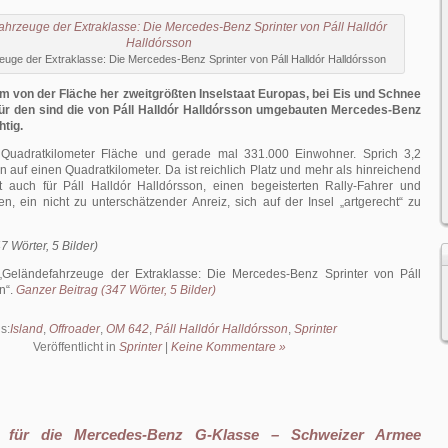
uge der Extraklasse: Die Mercedes-Benz Sprinter von Páll Halldór Halldórsson
em von der Fläche her zweitgrößten Inselstaat Europas, bei Eis und Schnee
für den sind die von Páll Halldór Halldórsson umgebauten Mercedes-Benz
htig.
 Quadratkilometer Fläche und gerade mal 331.000 Einwohner. Sprich 3,2
uf einen Quadratkilometer. Da ist reichlich Platz und mehr als hinreichend
t auch für Páll Halldór Halldórsson, einen begeisterten Rally-Fahrer und
en, ein nicht zu unterschätzender Anreiz, sich auf der Insel „artgerecht“ zu
7 Wörter, 5 Bilder)
Geländefahrzeuge der Extraklasse: Die Mercedes-Benz Sprinter von Páll
on
.
Ganzer Beitrag (347 Wörter, 5 Bilder)
s:
Island
,
Offroader
,
OM 642
,
Páll Halldór Halldórsson
,
Sprinter
Veröffentlicht in
Sprinter
|
Keine Kommentare »
l für die Mercedes-Benz G-Klasse – Schweizer Armee