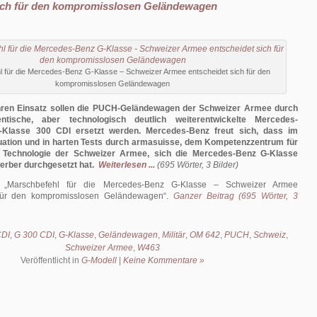
sich für den kompromisslosen Geländewagen
 für die Mercedes-Benz G-Klasse – Schweizer Armee entscheidet sich für den
kompromisslosen Geländewagen
ren Einsatz sollen die PUCH-Geländewagen der Schweizer Armee durch
dentische, aber technologisch deutlich weiterentwickelte Mercedes-
-Klasse 300 CDI ersetzt werden. Mercedes-Benz freut sich, dass im
ation und in harten Tests durch armasuisse, dem Kompetenzzentrum für
 Technologie der Schweizer Armee, sich die Mercedes-Benz G-Klasse
erber durchgesetzt hat.
Weiterlesen ...
(695 Wörter, 3 Bilder)
:
Marschbefehl für die Mercedes-Benz G-Klasse – Schweizer Armee
 für den kompromisslosen Geländewagen
.
Ganzer Beitrag (695 Wörter, 3
DI
,
G 300 CDI
,
G-Klasse
,
Geländewagen
,
Militär
,
OM 642
,
PUCH
,
Schweiz
,
Schweizer Armee
,
W463
Veröffentlicht in
G-Modell
|
Keine Kommentare »