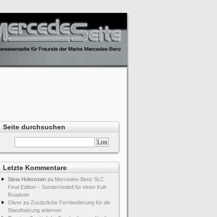
Seite durchsuchen
Letzte Kommentare
Silvia Holenstein
zu
Mercedes-Benz SLC
Final Edition – Sondermodell für einen Kult-
Roadster
Oliver
zu
Zusätzliche Fernbedienung für die
Standheizung anlernen