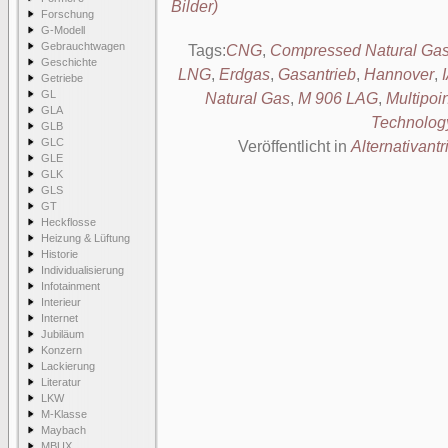
Bilder)
Forschung
G-Modell
Gebrauchtwagen
Tags:
CNG
,
Compressed Natural Ga
Geschichte
LNG
,
Erdgas
,
Gasantrieb
,
Hannover
,
Getriebe
GL
Natural Gas
,
M 906 LAG
,
Multipoi
GLA
Technolog
GLB
GLC
Veröffentlicht in
Alternativantr
GLE
GLK
GLS
GT
Heckflosse
Heizung & Lüftung
Historie
Individualisierung
Infotainment
Interieur
Internet
Jubiläum
Konzern
Lackierung
Literatur
LKW
M-Klasse
Maybach
MBUX