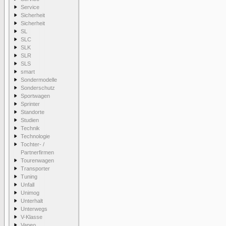
Service
Sicherheit
Sicherheit
SL
SLC
SLK
SLR
SLS
smart
Sondermodelle
Sonderschutz
Sportwagen
Sprinter
Standorte
Studien
Technik
Technologie
Tochter- /
Partnerfirmen
Tourenwagen
Transporter
Tuning
Unfall
Unimog
Unterhalt
Unterwegs
V-Klasse
Vaneo