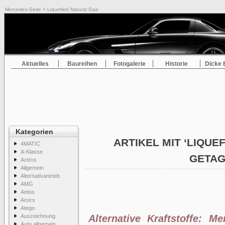
Mercedes-Seite
> Liquefied Natural Gas
Aktuelles
Baureihen
Fotogalerie
Historie
Dicke 
Kategorien
ARTIKEL MIT ‘LIQUE
4MATIC
A-Klasse
GETA
Actros
Allgemein
Alternativantrieb
AMG
Antos
Arocs
Atego
Auszeichnung
Alternative Kraftstoffe: 
Auto allgemein