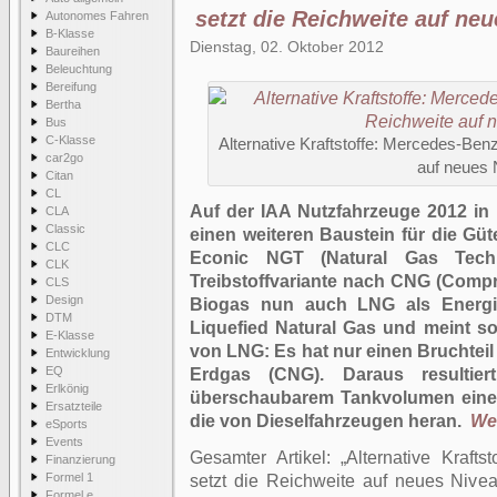
setzt die Reichweite auf ne
Autonomes Fahren
B-Klasse
Dienstag, 02. Oktober 2012
Baureihen
Beleuchtung
Bereifung
Bertha
Bus
C-Klasse
Alternative Kraftstoffe: Mercedes-Ben
car2go
auf neues 
Citan
CL
Auf der IAA Nutzfahrzeuge 2012 in
CLA
Classic
einen weiteren Baustein für die Güt
CLC
Econic NGT (Natural Gas Techn
CLK
Treibstoffvariante nach CNG (Comp
CLS
Design
Biogas nun auch LNG als Energie
DTM
Liquefied Natural Gas und meint som
E-Klasse
von LNG: Es hat nur einen Bruchte
Entwicklung
EQ
Erdgas (CNG). Daraus resultie
Erlkönig
überschaubarem Tankvolumen eine g
Ersatzteile
die von Dieselfahrzeugen heran.
Wei
eSports
Events
Gesamter Artikel:
Alternative Kraft
Finanzierung
Formel 1
setzt die Reichweite auf neues Nive
Formel e