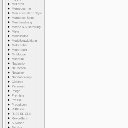
McLaren
Mercedes me
Mercedes-Benz Style
Mercedes-Seite
Merchandising
Messe & Ausstellung
Miete
Modellautos
Modellentwicklung
Motorenbau
Motorsport
Mr Moose
Museum
Navigation
Neuheiten
Newtimer
Nutzfahrzeuge
Oldtimer
Personen
Pflege
Premiere
Presse
Produktion
R-Klasse
R129 SL-Club
Rekordfahrt
S-Klasse
Service