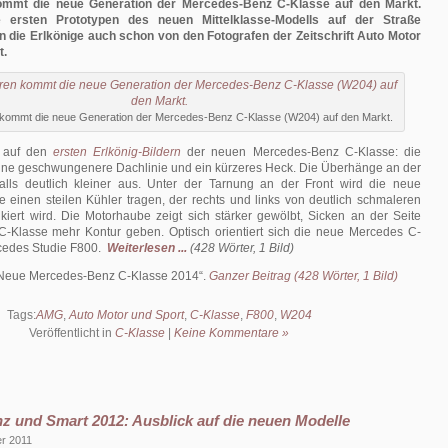
ommt die neue Generation der Mercedes-Benz C-Klasse auf den Markt.
ersten Prototypen des neuen Mittelklasse-Modells auf der Straße
 die Erlkönige auch schon von den Fotografen der Zeitschrift Auto Motor
t.
 kommt die neue Generation der Mercedes-Benz C-Klasse (W204) auf den Markt.
n auf den
ersten Erlkönig-Bildern
der neuen Mercedes-Benz C-Klasse: die
eine geschwungenere Dachlinie und ein kürzeres Heck. Die Überhänge an der
falls deutlich kleiner aus. Unter der Tarnung an der Front wird die neue
 einen steilen Kühler tragen, der rechts und links von deutlich schmaleren
kiert wird. Die Motorhaube zeigt sich stärker gewölbt, Sicken an der Seite
C-Klasse mehr Kontur geben. Optisch orientiert sich die neue Mercedes C-
cedes Studie F800.
Weiterlesen ...
(428 Wörter, 1 Bild)
Neue Mercedes-Benz C-Klasse 2014
.
Ganzer Beitrag (428 Wörter, 1 Bild)
Tags:
AMG
,
Auto Motor und Sport
,
C-Klasse
,
F800
,
W204
Veröffentlicht in
C-Klasse
|
Keine Kommentare »
 und Smart 2012: Ausblick auf die neuen Modelle
er 2011