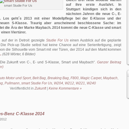
Gleich drei neue Modelle warten
auf ihre erste Ausfahrt. In
smart Studie For Us
Stuttgart kündigen sich in den
nächsten Jahren die neue C-, E-
. Los geht´s 2013 mit einer Modellpflege bei der E-Klasse und der
 neuen S-Klasse. Traurig aber anscheinend beschlossene Sache: im
det die Ära der Marke Maybach. 2014 kommt die neue C-Klasse und smart
 einen Viertürer.
 auf der in Detroit gezeigte
Studie For Us
einen Ausblick auf die geplante
. Die Pick-up Studie selbst hat keine Chance auf eine Serienfertigung, zeigt
hon die Silhouette vom Smart mit vier Türen, der 2014 auf den Markt kommen
.
(628 Wörter, 6 Bilder)
Die Zukunft von C-, E- und S-Klasse, Smart und Maybach
.
Ganzer Beitrag
er)
uto Motor und Sport
,
Belt Bag
,
Breaking Bag
,
F800
,
Magic Carpet
,
Maybach
,
ug
,
Pullmann
,
smart Studie For Us
,
W204
,
W212
,
W221
,
W240
Veröffentlicht in
Zukunft
|
Keine Kommentare »
s-Benz C-Klasse 2014
 2012