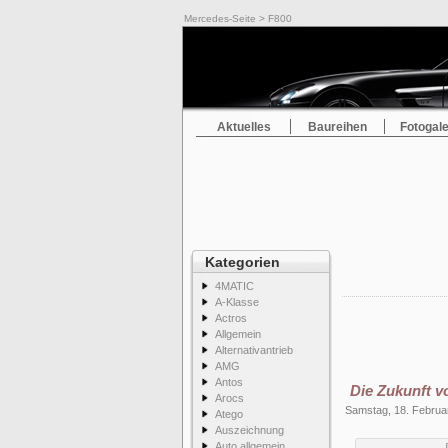
Mercedes-Seite
> F800
Aktuelles
Baureihen
Fotogale
Kategorien
4MATIC
A-Klasse
Actros
Allgemein
Alternativantrieb
AMG
Antos
Die Zukunft v
Arocs
Samstag, 18. Februa
Atego
Auszeichnung
Auto allgemein