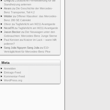
Gregi
zu
Zusätzliche Fernbedienung für die
Standheizung anlernen
Aivars
zu
Die Geschichte der Mercedes-
Benz Transporter, Teil 4.2
Widder
zu
Offener Klassiker: das Mercedes-
Benz 280 SE Cabriolet
Oliver
zu
Tagfahrlicht am W211 Avantgarde
Nicod78
zu
Tagfahrlicht am W211 Avantgarde
Jason Becker
zu
Der Neuwagen unter den
Gebrauchten: Mercedes-Benz Junge Sterne
Paul Kersten
zu
Kratzer im Lack – wann hilft
polieren?
Sang Julia Nguyen Sang Julia
zu
E10-
Verträglichkeit für Mercedes-Benz Pkw
Meta
Anmelden
Eintrags-Feed
Kommentar-Feed
WordPress.org