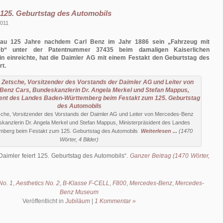
t 125. Geburtstag des Automobils
2011
au 125 Jahre nachdem Carl Benz im Jahr 1886 sein „Fahrzeug mit
ieb“ unter der Patentnummer 37435 beim damaligen Kaiserlichen
in einreichte, hat die Daimler AG mit einem Festakt den Geburtstag des
rt.
tsche, Vorsitzender des Vorstands der Daimler AG und Leiter von Mercedes-Benz
kanzlerin Dr. Angela Merkel und Stefan Mappus, Ministerpräsident des Landes
mberg beim Festakt zum 125. Geburtstag des Automobils
Weiterlesen ...
(1470
Wörter, 4 Bilder)
Daimler feiert 125. Geburtstag des Automobils
.
Ganzer Beitrag (1470 Wörter,
No. 1
,
Aesthetics No. 2
,
B-Klasse F-CELL
,
F800
,
Mercedes-Benz
,
Mercedes-
Benz Museum
Veröffentlicht in
Jubiläum
|
1 Kommentar »