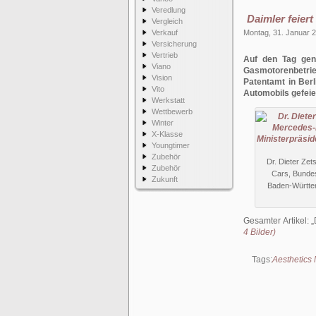
Veredlung
Daimler feier
Vergleich
Verkauf
Montag, 31. Januar 
Versicherung
Vertrieb
Auf den Tag gen
Viano
Gasmotorenbetr
Vision
Patentamt in Berl
Vito
Automobils gefeie
Werkstatt
Wettbewerb
Winter
X-Klasse
Youngtimer
Zubehör
Dr. Dieter Ze
Zubehör
Cars, Bundes
Zukunft
Baden-Württe
Gesamter Artikel:
4 Bilder)
Tags:
Aesthetics 