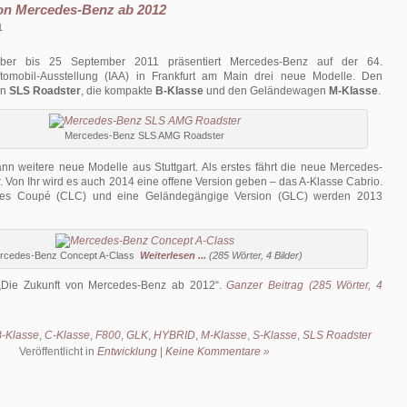
von Mercedes-Benz ab 2012
1
er bis 25 September 2011 präsentiert Mercedes-Benz auf der 64.
utomobil-Ausstellung (IAA) in Frankfurt am Main drei neue Modelle. Den
en
SLS Roadster
, die kompakte
B-Klasse
und den Geländewagen
M-Klasse
.
Mercedes-Benz SLS AMG Roadster
nn weitere neue Modelle aus Stuttgart. Als erstes fährt die neue Mercedes-
. Von Ihr wird es auch 2014 eine offene Version geben – das A-Klasse Cabrio.
iges Coupé (CLC) und eine Geländegängige Version (GLC) werden 2013
rcedes-Benz Concept A-Class
Weiterlesen ...
(285 Wörter, 4 Bilder)
Die Zukunft von Mercedes-Benz ab 2012
.
Ganzer Beitrag (285 Wörter, 4
-Klasse
,
C-Klasse
,
F800
,
GLK
,
HYBRID
,
M-Klasse
,
S-Klasse
,
SLS Roadster
Veröffentlicht in
Entwicklung
|
Keine Kommentare »