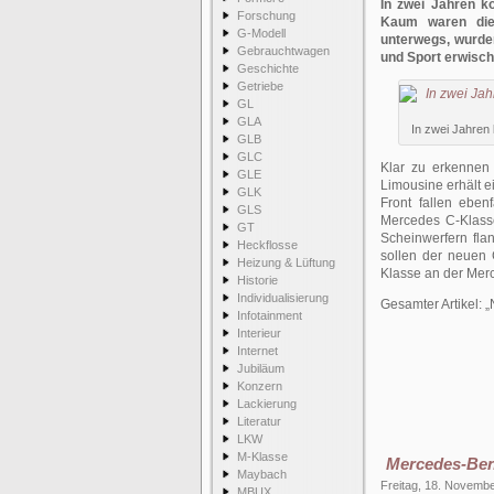
In zwei Jahren k
Forschung
Kaum waren die 
G-Modell
unterwegs, wurden
Gebrauchtwagen
und Sport erwisch
Geschichte
Getriebe
GL
GLA
In zwei Jahren
GLB
GLC
Klar zu erkenne
GLE
Limousine erhält 
GLK
Front fallen eben
GLS
Mercedes C-Klasse
GT
Scheinwerfern flan
Heckflosse
sollen der neuen 
Heizung & Lüftung
Klasse an der Mer
Historie
Individualisierung
Gesamter Artikel:
Infotainment
Interieur
Internet
Jubiläum
Konzern
Lackierung
Literatur
LKW
M-Klasse
Mercedes-Benz
Maybach
Freitag, 18. Novemb
MBUX