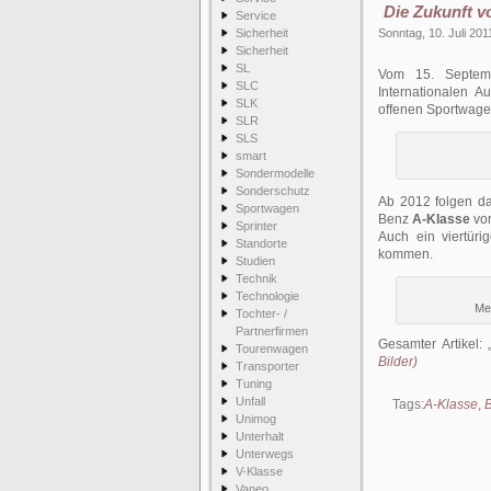
Die Zukunft 
Service
Sicherheit
Sonntag, 10. Juli 201
Sicherheit
SL
Vom 15. Septemb
SLC
Internationalen A
SLK
offenen Sportwag
SLR
SLS
smart
Sondermodelle
Sonderschutz
Ab 2012 folgen da
Sportwagen
Benz
A-Klasse
vor
Sprinter
Auch ein viertür
Standorte
kommen.
Studien
Technik
Technologie
Me
Tochter- /
Partnerfirmen
Gesamter Artikel:
Tourenwagen
Bilder)
Transporter
Tuning
Unfall
Tags:
A-Klasse
,
B
Unimog
Unterhalt
Unterwegs
V-Klasse
Vaneo