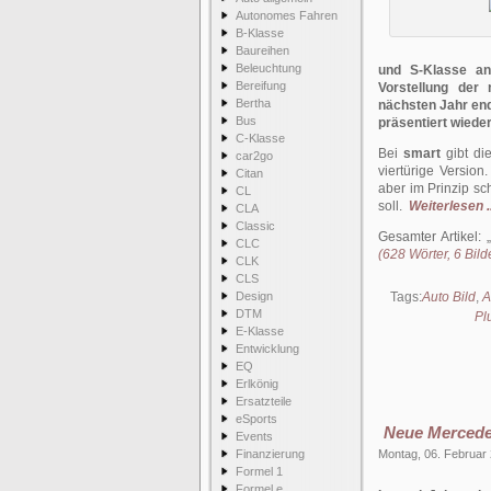
Autonomes Fahren
B-Klasse
Baureihen
Beleuchtung
und S-Klasse an
Bereifung
Vorstellung der
Bertha
nächsten Jahr en
Bus
präsentiert wieder
C-Klasse
Bei
smart
gibt die
car2go
viertürige Version
Citan
aber im Prinzip sc
CL
soll.
Weiterlesen ..
CLA
Classic
Gesamter Artikel:
CLC
(628 Wörter, 6 Bild
CLK
CLS
Design
Tags:
Auto Bild
,
A
DTM
Pl
E-Klasse
Entwicklung
EQ
Erlkönig
Ersatzteile
eSports
Neue Mercede
Events
Finanzierung
Montag, 06. Februar
Formel 1
Formel e