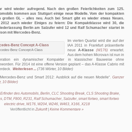
r wird wieder aufregend. Nach den großen Feierlichkeiten zum 125.
omobils kommen aus Stuttgart einige neue Modelle. Vom der kompakten
 großen GL – alles neu. Auch bei Smart gibt es wieder etwas Neues.
s 2012 auch wieder Einiges zu feiern: Die Kompaktklasse wird 30, die
ederlassung Berlin am Salzufer wird 12 und Ralf Schumacher startet in
ison mit Mercedes-Benz.
Im vierten Quartal wird die auf der
IAA 2011 in Frankfurt präsentierte
cedes-Benz Concept A-Class
neue
A-Klasse
(W176)
erwartet.
Aus dem hohen Microvan ist nun in
eration ein dynamischer Kompakter in klassischer Bauweise ohne
orden. Für 2014 ist eine offene Version geplant – das A-Klasse Cabrio mit
erdeck.
Weiterlesen ...
(736 Wörter, 10 Bilder)
Mercedes-Benz und Smart 2012: Ausblick auf die neuen Modelle
.
Ganzer
, 10 Bilder)
 Erfinder des Automobils
,
Berlin
,
CLC Shooting Break
,
CLS Shooting Brake
,
ss
,
DTM
,
F800
,
R231
,
Ralf Schumacher
,
Salzufer
,
smart fortwo
,
smart fortwo
electric drive
,
W176
,
W204
,
W246
,
W463
,
X166
,
X218
Veröffentlicht in
Zukunft
|
Keine Kommentare »