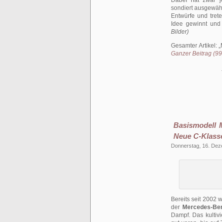
Dabei hat zwar j
sondiert ausgewähl
Entwürfe und tret
Idee gewinnt und
Bilder)
Gesamter Artikel:
Ganzer Beitrag (993
Basismodell 
Neue C-Klass
Donnerstag, 16. De
Bereits seit 2002
der
Mercedes-Be
Dampf. Das kultivi