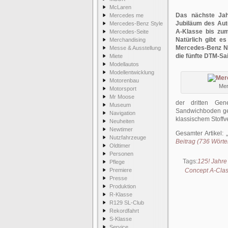
McLaren
Das nächste Jah
Mercedes me
Jubiläum des Aut
Mercedes-Benz Style
A-Klasse bis zum
Mercedes-Seite
Natürlich gibt e
Merchandising
Mercedes-Benz Ni
Messe & Ausstellung
die fünfte DTM-Sa
Miete
Modellautos
Modellentwicklung
Motorenbau
Mer
Motorsport
Mr Moose
der dritten Gen
Museum
Sandwichboden gew
Navigation
klassischem Stoffv
Neuheiten
Newtimer
Gesamter Artikel:
Nutzfahrzeuge
Beitrag (736 Wörter
Oldtimer
Personen
Tags:
125! Jahre
Pflege
Premiere
Concept A-Cla
Presse
Produktion
R-Klasse
R129 SL-Club
Rekordfahrt
S-Klasse
Service