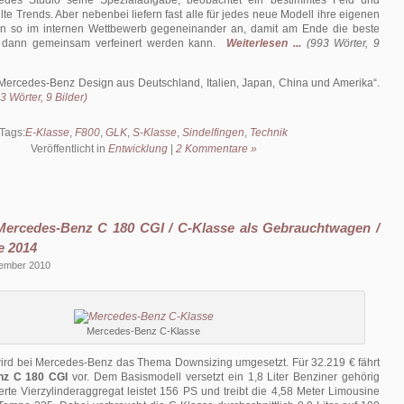
edes Studio seine Spezialaufgabe, beobachtet ein bestimmtes Feld und
te Trends. Aber nebenbei liefern fast alle für jedes neue Modell ihre eigenen
en so im internen Wettbewerb gegeneinander an, damit am Ende die beste
 dann gemeinsam verfeinert werden kann.
Weiterlesen ...
(993 Wörter, 9
Mercedes-Benz Design aus Deutschland, Italien, Japan, China und Amerika
.
 Wörter, 9 Bilder)
Tags:
E-Klasse
,
F800
,
GLK
,
S-Klasse
,
Sindelfingen
,
Technik
Veröffentlicht in
Entwicklung
|
2 Kommentare »
Mercedes-Benz C 180 CGI / C-Klasse als Gebrauchtwagen /
e 2014
zember 2010
Mercedes-Benz C-Klasse
 wird bei Mercedes-Benz das Thema Downsizing umgesetzt. Für 32.219 € fährt
nz C 180 CGI
vor. Dem Basismodell versetzt ein 1,8 Liter Benziner gehörig
erte Vierzylinderaggregat leistet 156 PS und treibt die 4,58 Meter Limousine