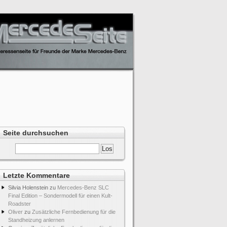
Seite durchsuchen
Letzte Kommentare
Silvia Holenstein
zu
Mercedes-Benz SLC
Final Edition – Sondermodell für einen Kult-
Roadster
Oliver
zu
Zusätzliche Fernbedienung für die
Standheizung anlernen