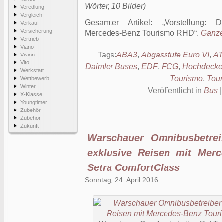
Wörter, 10 Bilder)
Veredlung
Vergleich
Gesamter Artikel:
Vorstellung: 
Verkauf
Versicherung
Mercedes-Benz Tourismo RHD
.
Ganzer
Vertrieb
Viano
Tags:
ABA3
,
Abgasstufe Euro VI
,
A
Vision
Vito
Daimler Buses
,
EDF
,
FCG
,
Hochdecke
Werkstatt
Tourismo
,
Tou
Wettbewerb
Winter
Veröffentlicht in
Bus
X-Klasse
Youngtimer
Zubehör
Zubehör
Zukunft
Warschauer Omnibusbetrei
exklusive Reisen mit Mer
Setra ComfortClass
Sonntag, 24. April 2016