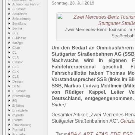
Sonntag, 28. Juli 2019
Autonomes Fahren
B-Klasse
Baureihen
Beleuchtung
Bereifung
Bertha
Zwei Mercedes-Benz Tourismo im Fa
Bus
Straßen­ba
C-Klasse
car2go
Um den Bedarf an Omnibusfahrern 
Citan
CL
Stuttgarter Straßen­bahnen AG (SSB)
CLA
Nachwuchs wird in eigenen Fa
Classic
Fahrlehrerpersonal geschult. 
CLC
CLK
Fahrschulflotte haben Thomas Mo
CLS
Vorstandssprecher SSB (links im Bil
Design
SSB, Markus Ludwig Modlmeir (Mitt
DTM
E-Klasse
von Rüdiger Kappel, Leiter Ver
Entwicklung
Deutschland, entgegengenommen.
EQ
Bilder)
Erlkönig
Ersatzteile
Gesamter Artikel:
Zwei Mercedes-Benz 
eSports
Events
Stuttgarter Straßen­bahnen AG
.
Ganzer
Finanzierung
Formel 1
Tags:
ABA 4
,
ART
,
ATAS
,
EDF
,
ESP
,
Formel e