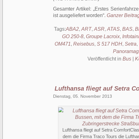
Gesamter Artikel:
Erstes Serienfahrz
ist ausgeliefert worden
.
Ganzer Beitrag
Tags:
ABA2
,
ART
,
ASR
,
ATAS
,
BAS
,
B
GO 250-8
,
Groupe Lacroix
,
Infotai
OM471
,
Reisebus
,
S 517 HDH
,
Setra
,
Panoramag
Veröffentlicht in
Bus
|
K
Lufthansa fliegt auf Setra 
Dienstag, 05. November 2013
Lufthansa fliegt auf Setra ComfortCla
dem die Firma Traco Tours die Luftha