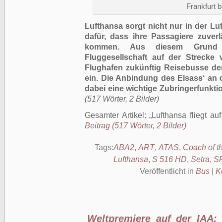
Frankfurt b
Lufthansa sorgt nicht nur in der L
dafür, dass ihre Passagiere zuver
kommen. Aus diesem Grund s
Fluggesellschaft auf der Strecke
Flughafen zukünftig Reisebusse de
ein. Die Anbindung des Elsass‘ an d
dabei eine wichtige Zubringerfunktio
(517 Wörter, 2 Bilder)
Gesamter Artikel:
Lufthansa fliegt a
Beitrag (517 Wörter, 2 Bilder)
Tags:
ABA2
,
ART
,
ATAS
,
Coach of t
Lufthansa
,
S 516 HD
,
Setra
,
S
Veröffentlicht in
Bus
|
K
Weltpremiere auf der IAA: