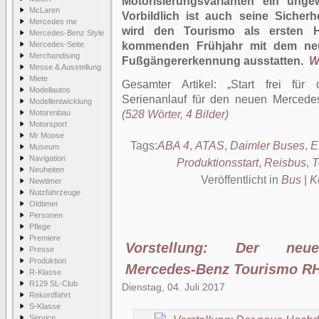
Motorisierungsvarianten ein unge
McLaren
Vorbildlich ist auch seine Sicher
Mercedes me
wird den Tourismo als ersten 
Mercedes-Benz Style
Mercedes-Seite
kommenden Frühjahr mit dem neu
Merchandising
Fußgängererkennung ausstatten.
We
Messe & Ausstellung
Miete
Gesamter Artikel:
Start frei für 
Modellautos
Serienanlauf für den neuen Mercede
Modellentwicklung
Motorenbau
(528 Wörter, 4 Bilder)
Motorsport
Mr Moose
Tags:
ABA 4
,
ATAS
,
Daimler Buses
,
E
Museum
Navigation
Produktionsstart
,
Reisbus
,
T
Neuheiten
Veröffentlicht in
Bus
|
K
Newtimer
Nutzfahrzeuge
Oldtimer
Personen
Pflege
Premiere
Vorstellung: Der neue
Presse
Produktion
Mercedes-Benz Tourismo R
R-Klasse
R129 SL-Club
Dienstag, 04. Juli 2017
Rekordfahrt
S-Klasse
Service