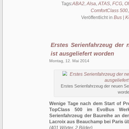
Tags:
ABA2
,
Alsa
,
ATAS
,
FCG
,
O
ComfortClass 500
Veröffentlicht in
Bus
|
K
Erstes Serienfahrzeug der 
ist ausgeliefert worden
Montag, 12. Mai 2014
Erstes Serienfahrzeug der neuen Set
word
Wenige Tage nach dem Start of Pr
TopClass 500 im EvoBus Werk
Serienfahrzeug der Baureihe an d
Lacroix aus Beauchamp bei Paris ü
(401 Wörter, 2 Bilder)