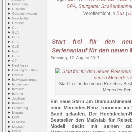
Forschung
SPA
,
Stuttgarter Straßen­bahn
G-Modell
Veröffentlicht in
Bus
|
K
Gebrauchtwagen
Geschichte
Getriebe
GL
GLA
GLB
Start frei für den neue
GLC
GLE
Serienanlauf für den neuen
GLK
GLS
Samstag, 12. August 2017
GT
Heckflosse
Heizung & Lüftung
Historie
Individualisierung
Start frei für den neuen Reisebus-Best
Infotainment
Interieur
Mercedes-Ben
Internet
Jubiläum
Ein neue Stern am Omnibushimmel gi
Konzern
neue Mercedes-Benz Tourismo im 
Lackierung
Literatur
Band gelaufen. Der Hochdecker-Re
LKW
Bestseller den Maßstab für Reise
M-Klasse
Modell deckt mit seinen zahl
Maybach
MBUX