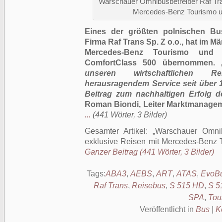
Warschauer Omnibusbetreiber Raf Tran
Mercedes-Benz Tourismo u
Eines der größten polnischen Bu
Firma Raf Trans Sp. Z o.o., hat im 
Mercedes-Benz Tourismo und 
ComfortClass 500 übernommen.
unseren wirtschaftlichen 
herausragendem Service seit über 
Beitrag zum nachhaltigen Erfolg d
Roman Biondi, Leiter Marktmanagem
...
(441 Wörter, 3 Bilder)
Gesamter Artikel:
Warschauer Omnib
exklusive Reisen mit Mercedes-Benz 
Ganzer Beitrag (441 Wörter, 3 Bilder)
Tags:
ABA3
,
AEBS
,
ART
,
ATAS
,
EvoBu
Raf Trans
,
Reisebus
,
S 515 HD
,
S 5
SPA
,
Tou
Veröffentlicht in
Bus
|
K