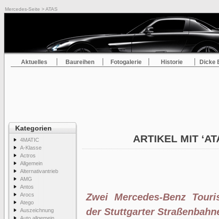
Mercedes-Seite
> ATAS
Aktuelles
Baureihen
Fotogalerie
Historie
Dicke 
Kategorien
ARTIKEL MIT ‘A
4MATIC
A-Klasse
Actros
Allgemein
Alternativantrieb
AMG
Antos
Arocs
Zwei Mercedes-Benz Touri
Atego
der Stuttgarter Straßen­bah
Auszeichnung
Auto allgemein