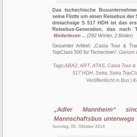
Das tschechische Busunternehme
seine Flotte um einen Reisebus der 
dreiachsige S 517 HDH ist das ers
Reisebus-Generation, das nach T
Weiterlesen ...
(292 Wörter, 2 Bilder)
Gesamter Artikel:
Casia Tour & Tran
TopClass 500 für Tschechien
.
Ganzer B
Tags:
ABA2
,
ART
,
ATAS
,
Casia Tour & 
517 HDH
,
Setra
,
Setra TopCl
Veröffentlicht in
Bus
|
K
„Adler Mannheim“ si
Mannschaftsbus unterwegs
Sonntag, 05. Oktober 2014