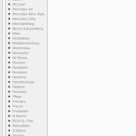
McLaren
Mercedes me
Mercedes-Benz Style
Mercedes-Seite
Merchandising
Messe & Ausstellung
Miete
Modellautos
Modellentwicklung
Motorenbau
Motorsport
Mr Moose
Museum
Navigation
Neuheiten
Newtimer
Nutzfahrzeuge
Oldtimer
Personen
Pflege
Premiere
Presse
Produktion
R-Klasse
R129 SL-Club
Rekordfahrt
S-Klasse
Service