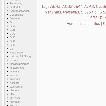
Forschung
Tags:
ABA3
,
AEBS
,
ART
,
ATAS
,
EvoBu
G-Modell
Gebrauchtwagen
Raf Trans
,
Reisebus
,
S 515 HD
,
S 5
Geschichte
SPA
,
Tou
Getriebe
GL
Veröffentlicht in
Bus
|
K
GLA
GLB
GLC
GLE
GLK
GLS
GT
Heckflosse
Heizung & Lüftung
Historie
Individualisierung
Infotainment
Interieur
Internet
Jubiläum
Konzern
Lackierung
Literatur
LKW
M-Klasse
Maybach
MBUX