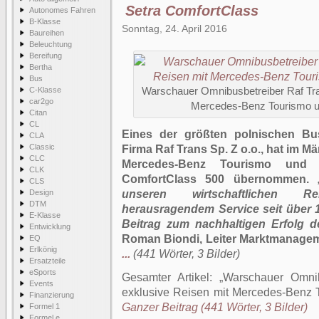
Setra ComfortClass
Autonomes Fahren
B-Klasse
Sonntag, 24. April 2016
Baureihen
Beleuchtung
Bereifung
Bertha
Bus
C-Klasse
Warschauer Omnibusbetreiber Raf Tran
car2go
Mercedes-Benz Tourismo u
Citan
CL
Eines der größten polnischen Bu
CLA
Classic
Firma Raf Trans Sp. Z o.o., hat im 
CLC
Mercedes-Benz Tourismo und 
CLK
ComfortClass 500 übernommen.
CLS
Design
unseren wirtschaftlichen 
DTM
herausragendem Service seit über 
E-Klasse
Beitrag zum nachhaltigen Erfolg d
Entwicklung
Roman Biondi, Leiter Marktmanagem
EQ
Erlkönig
...
(441 Wörter, 3 Bilder)
Ersatzteile
eSports
Gesamter Artikel:
Warschauer Omnib
Events
exklusive Reisen mit Mercedes-Benz 
Finanzierung
Ganzer Beitrag (441 Wörter, 3 Bilder)
Formel 1
Formel e