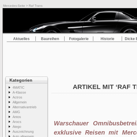
Mercedes-Seite
> Raf Trans
Aktuelles
Baureihen
Fotogalerie
Historie
Dicke 
Kategorien
ARTIKEL MIT ‘RAF 
4MATIC
A-Klasse
Actros
Allgemein
Alternativantrieb
AMG
Antos
Arocs
Warschauer Omnibusbetrei
Atego
exklusive Reisen mit Mer
Auszeichnung
Auto allgemein