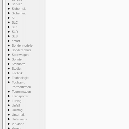
Service
Sicherheit
Sicherheit
SL
SLC
SLK
SLR
SLS
smart
Sondermodelle
Sonderschutz
Sportwagen
Sprinter
Standorte
Studien
Technik
Technologie
Tochter- /
Partnerfirmen
Tourenwagen
Transporter
Tuning
Unfall
Unimog
Unterhalt
Unterwegs
V-Klasse
Vaneo