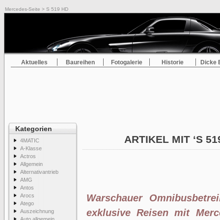
Mercedes-Seite
> S 519 HD
Aktuelles
Baureihen
Fotogalerie
Historie
Dicke 
Kategorien
ARTIKEL MIT ‘S 5
4MATIC
A-Klasse
Actros
Allgemein
Alternativantrieb
AMG
Antos
Arocs
Warschauer Omnibusbetrei
Atego
exklusive Reisen mit Mer
Auszeichnung
Auto allgemein