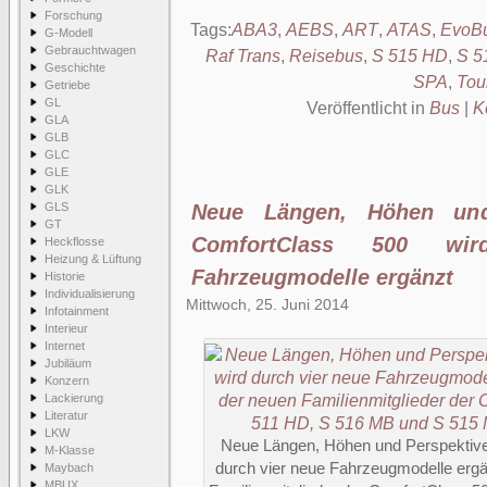
Forschung
Tags:
ABA3
,
AEBS
,
ART
,
ATAS
,
EvoBu
G-Modell
Gebrauchtwagen
Raf Trans
,
Reisebus
,
S 515 HD
,
S 5
Geschichte
SPA
,
Tou
Getriebe
GL
Veröffentlicht in
Bus
|
K
GLA
GLB
GLC
GLE
GLK
GLS
Neue Längen, Höhen und
GT
ComfortClass 500 wi
Heckflosse
Heizung & Lüftung
Fahrzeugmodelle ergänzt
Historie
Individualisierung
Mittwoch, 25. Juni 2014
Infotainment
Interieur
Internet
Jubiläum
Konzern
Lackierung
Literatur
LKW
Neue Längen, Höhen und Perspektive
M-Klasse
durch vier neue Fahrzeugmodelle ergä
Maybach
MBUX