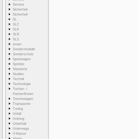
Service
Sicherheit
Sicherheit
SL
SLC
SLK
SLR
SLS
smart
Sondermodelle
Sonderschutz
Sportwagen
Sprinter
Standorte
Studien
Technik
Technologie
Tochter- /
Partnerfirmen
Tourenwagen
Transporter
Tuning
Unfall
Unimog
Unterhalt
Unterwegs
V-Klasse
Vaneo