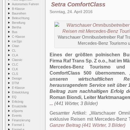
Setra ComfortClass
Autonomes Fahren
B-Klasse
Sonntag, 24. April 2016
Baureihen
Beleuchtung
Bereifung
Bertha
Bus
C-Klasse
Warschauer Omnibusbetreiber Raf Tran
car2go
Mercedes-Benz Tourismo u
Citan
CL
Eines der größten polnischen Bu
CLA
Classic
Firma Raf Trans Sp. Z o.o., hat im 
CLC
Mercedes-Benz Tourismo und 
CLK
ComfortClass 500 übernommen.
CLS
Design
unseren wirtschaftlichen 
DTM
herausragendem Service seit über 
E-Klasse
Beitrag zum nachhaltigen Erfolg d
Entwicklung
Roman Biondi, Leiter Marktmanagem
EQ
Erlkönig
...
(441 Wörter, 3 Bilder)
Ersatzteile
eSports
Gesamter Artikel:
Warschauer Omnib
Events
exklusive Reisen mit Mercedes-Benz 
Finanzierung
Ganzer Beitrag (441 Wörter, 3 Bilder)
Formel 1
Formel e