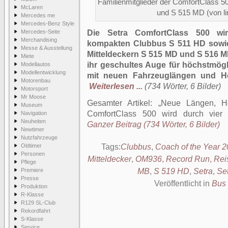
Familienmitglieder der ComfortClass 
McLaren
und S 515 MD (von li
Mercedes me
Mercedes-Benz Style
Mercedes-Seite
Die Setra ComfortClass 500 wir
Merchandising
kompakten Clubbus S 511 HD sowi
Messe & Ausstellung
Mitteldeckern S 515 MD und S 516 M
Miete
ihr geschultes Auge für höchstmögli
Modellautos
Modellentwicklung
mit neuen Fahrzeuglängen und Hö
Motorenbau
Weiterlesen ...
(734 Wörter, 6 Bilder)
Motorsport
Mr Moose
Gesamter Artikel:
Neue Längen, Hö
Museum
ComfortClass 500 wird durch vier
Navigation
Neuheiten
Ganzer Beitrag (734 Wörter, 6 Bilder)
Newtimer
Nutzfahrzeuge
Oldtimer
Tags:
Clubbus
,
Coach of the Year 
Personen
Mitteldecker
,
OM936
,
Record Run
,
Rei
Pflege
Premiere
MB
,
S 519 HD
,
Setra
,
Se
Presse
Veröffentlicht in
Bus
Produktion
R-Klasse
R129 SL-Club
Rekordfahrt
S-Klasse
Service