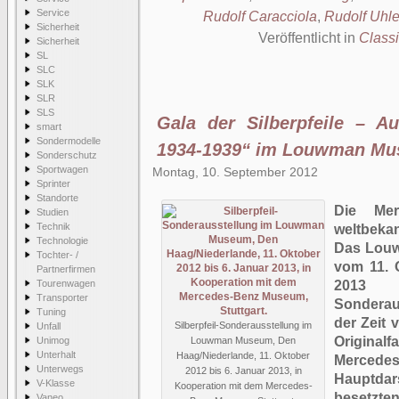
Service
Rudolf Caracciola
,
Rudolf Uhl
Sicherheit
Veröffentlicht in
Class
Sicherheit
SL
SLC
SLK
SLR
SLS
Gala der Silberpfeile – Au
smart
Sondermodelle
1934-1939“ im Louwman M
Sonderschutz
Sportwagen
Montag, 10. September 2012
Sprinter
Standorte
Die Mer
Studien
Technik
weltbeka
Technologie
Das Louw
Tochter- /
vom 11. 
Partnerfirmen
Tourenwagen
2013 
Transporter
Sonderaus
Tuning
der Zeit 
Silberpfeil-Sonderausstellung im
Unfall
Original
Unimog
Louwman Museum, Den
Unterhalt
Haag/Niederlande, 11. Oktober
Mercede
Unterwegs
2012 bis 6. Januar 2013, in
Hauptda
V-Klasse
Kooperation mit dem Mercedes-
besetzte
Vaneo