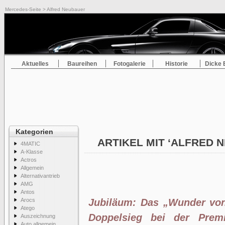
Mercedes-Seite
> Alfred Neubauer
Aktuelles
Baureihen
Fotogalerie
Historie
Dicke 
Kategorien
ARTIKEL MIT ‘ALFRED
4MATIC
A-Klasse
Actros
Allgemein
Alternativantrieb
AMG
Antos
Arocs
Jubiläum: Das „Wunder von
Atego
Doppelsieg bei der Prem
Auszeichnung
Auto allgemein