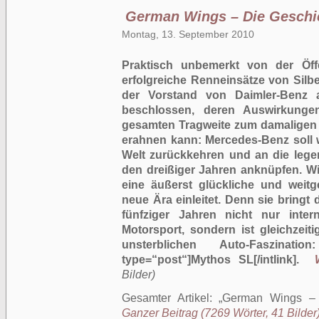
German Wings – Die Geschic
Montag, 13. September 2010
Praktisch unbemerkt von der Öffe
erfolgreiche Renneinsätze von Silbe
der Vorstand von Daimler-Benz 
beschlossen, deren Auswirkunge
gesamten Tragweite zum damaligen Z
erahnen kann: Mercedes-Benz soll 
Welt zurückkehren und an die legen
den dreißiger Jahren anknüpfen. Wie
eine äußerst glückliche und weit
neue Ära einleitet. Denn sie bring
fünfziger Jahren nicht nur inter
Motorsport, sondern ist gleichzeit
unsterblichen Auto-Faszinati
type=“post“]Mythos SL[/intlink].
Bilder)
Gesamter Artikel:
German Wings – D
Ganzer Beitrag (7269 Wörter, 41 Bilder