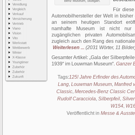
Benz Museum, Stuttgart.
Veredlung
Für diese 
Vergleich
Verkauf
Automobilhersteller der Welt in bish
Versicherung
an seinem heutigen Standort er
Vertrieb
namhafte Museum ist nicht nur H
Viano
Vision
zugänglichen privaten Automobils
Vito
zugleich auch den Rang des national
Werkstatt
Weiterlesen ...
(2031 Wörter, 11 Bilder
Wettbewerb
Winter
Gesamter Artikel:
Gala der Silberpfeil
X-Klasse
Youngtimer
1939“ im Louwman Museum
.
Ganzer B
Zubehör
Zubehör
Tags:
125! Jahre Erfinder des Automo
Zukunft
Lang
,
Louwman Museum
,
Manfred v
Classic
,
Mercedes-Benz Classic Cen
Rudolf Caracciola
,
Silberpfeil
,
Silve
W154
,
W16
Veröffentlicht in
Messe & Ausste