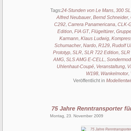
Tags:
24-Stunden von Le Mans
,
300 SL
Alfred Neubauer
,
Bernd Schneider
,
C292
,
Carrera Panamericana
,
CLK-
Edition
,
FIA GT
,
Flügeltürer
,
Grupp
Karmann
,
Klaus Ludwig
,
Kompres
Schumacher
,
Nardo
,
R129
,
Rudolf U
Prototyp
,
SLR
,
SLR 722 Edition
,
SLR
AMG
,
SLS AMG E-CELL
,
Sondermode
Uhlenhaut-Coupé
,
Veranstaltung
,
V
W198
,
Wankelmotor
,
Veröffentlicht in
Modellentw
75 Jahre Renntransporter für
Montag, 23. November 2009