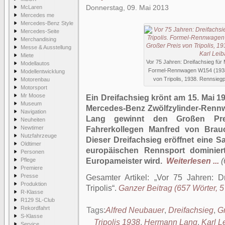
Donnerstag, 09. Mai 2013
McLaren
Mercedes me
Mercedes-Benz Style
Mercedes-Seite
Merchandising
Messe & Ausstellung
Miete
Vor 75 Jahren: Dreifachsieg für 
Modellautos
Formel-Rennwagen W154 (1938 
Modellentwicklung
von Tripolis, 1938. Rennsiegp
Motorenbau
Motorsport
Mr Moose
Ein Dreifachsieg krönt am 15. Mai 1
Museum
Mercedes-Benz Zwölfzylinder-Ren
Navigation
Lang gewinnt den Großen Prei
Neuheiten
Newtimer
Fahrerkollegen Manfred von Brauc
Nutzfahrzeuge
Dieser Dreifachsieg eröffnet eine 
Oldtimer
europäischen Rennsport dominiert
Personen
Pflege
Europameister wird.
Weiterlesen ...
(
Premiere
Presse
Gesamter Artikel:
Vor 75 Jahren: Dr
Produktion
Tripolis
.
Ganzer Beitrag (657 Wörter, 5 
R-Klasse
R129 SL-Club
Rekordfahrt
Tags:
Alfred Neubauer
,
Dreifachsieg
,
G
S-Klasse
Tripolis 1938
,
Hermann Lang
,
Karl L
Service