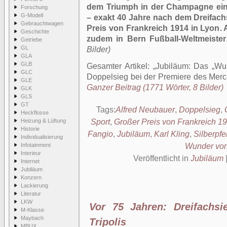
dem Triumph in der Champagne ein
Forschung
G-Modell
– exakt 40 Jahre nach dem Dreifac
Gebrauchtwagen
Preis von Frankreich 1914 in Lyon.
Geschichte
zudem in Bern Fußball-Weltmeister
Getriebe
GL
Bilder)
GLA
GLB
Gesamter Artikel:
Jubiläum: Das „Wu
GLC
Doppelsieg bei der Premiere des Mer
GLE
Ganzer Beitrag (1771 Wörter, 8 Bilder)
GLK
GLS
GT
Tags:
Alfred Neubauer
,
Doppelsieg
,
Heckflosse
Heizung & Lüftung
Sport
,
Großer Preis von Frankreich 1
Historie
Fangio
,
Jubiläum
,
Karl Kling
,
Silberpfei
Individualisierung
Infotainment
Wunder vo
Interieur
Veröffentlicht in
Jubiläum
Internet
Jubiläum
Konzern
Lackierung
Literatur
LKW
Vor 75 Jahren: Dreifachsi
M-Klasse
Maybach
Tripolis
MBUX