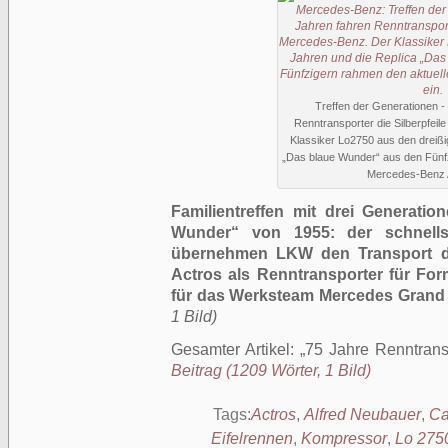
Treffen der Generationen - 
Renntransporter die Silberpfei
Klassiker Lo2750 aus den dreißi
„Das blaue Wunder“ aus den Fünf
Mercedes-Benz A
Familientreffen mit drei Generati
Wunder“ von 1955: der schnells
übernehmen LKW den Transport der
Actros als Renntransporter für Fo
für das Werksteam Mercedes Grand 
1 Bild)
Gesamter Artikel:
75 Jahre Renntransp
Beitrag (1209 Wörter, 1 Bild)
Tags:
Actros
,
Alfred Neubauer
,
Ca
Eifelrennen
,
Kompressor
,
Lo 275