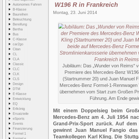
W196 R in Frankreich
Autonomes Fahren
B-Klasse
Montag, 23. Juni 2014
Baureihen
Beleuchtung
Bereifung
Bertha
Bus
C-Klasse
car2go
Citan
CL
CLA
Classic
Jubiläum: Das „Wunder von Reims“ vo
CLC
Premiere des Mercedes-Benz W196 R 
CLK
(Startnummer 20) und Juan Manuel Fa
CLS
Design
Mercedes-Benz Formel-1-Rennwagen W 
DTM
übernehmen vom Start zum Großen Prei
E-Klasse
Führung. Am Ende gewinn
Entwicklung
EQ
Erlkönig
Mit einem Doppelsieg beim Große
Ersatzteile
Mercedes-Benz am 4. Juli 1954 nac
eSports
Grand-Prix-Sport zurück. Auf de
Events
Finanzierung
gewinnt Juan Manuel Fangio das
Formel 1
Teamkollegen Karl Kling. Die Stuttg
Formel e