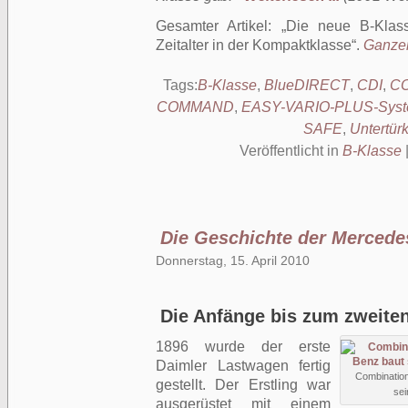
Gesamter Artikel:
Die neue B-Klas
Zeitalter in der Kompaktklasse
.
Ganzer
Tags:
B-Klasse
,
BlueDIRECT
,
CDI
,
CO
COMMAND
,
EASY-VARIO-PLUS-Sys
SAFE
,
Untertür
Veröffentlicht in
B-Klasse
Die Geschichte der Mercedes
Donnerstag, 15. April 2010
Die Anfänge bis zum zweiten
1896 wurde der erste
Daimler Lastwagen fertig
Combination
gestellt. Der Erstling war
sei
ausgerüstet mit einem