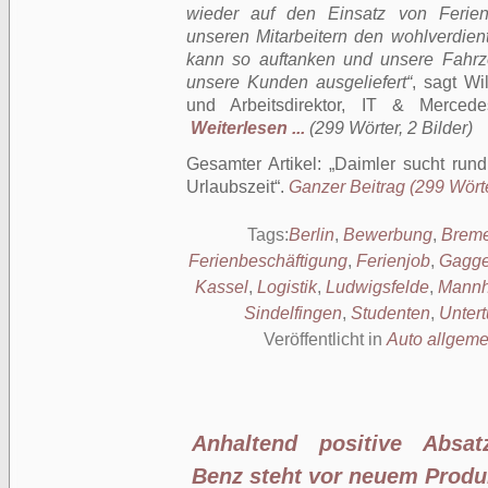
wieder auf den Einsatz von Ferien
unseren Mitarbeitern den wohlverdie
kann so auftanken und unsere Fahr
unsere Kunden ausgeliefert“
, sagt Wi
und Arbeitsdirektor, IT & Merce
Weiterlesen ...
(299 Wörter, 2 Bilder)
Gesamter Artikel:
Daimler sucht rund
Urlaubszeit
.
Ganzer Beitrag (299 Wörte
Tags:
Berlin
,
Bewerbung
,
Brem
Ferienbeschäftigung
,
Ferienjob
,
Gagg
Kassel
,
Logistik
,
Ludwigsfelde
,
Mann
Sindelfingen
,
Studenten
,
Unter
Veröffentlicht in
Auto allgeme
Anhaltend positive Absat
Benz steht vor neuem Produ