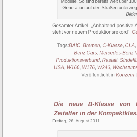
Modelle. So sind bereits weit über 1
Generation auf den Straßen unterwe
Bilder
Gesamter Artikel:
Anhaltend positive
steht vor neuem Produktionsrekord
.
Ga
Tags:
BAIC
,
Bremen
,
C-Klasse
,
CLA
Benz Cars
,
Mercedes-Benz 
Produktionsverbund
,
Rastatt
,
Sindelf
USA
,
W166
,
W176
,
W246
,
Wachstumss
Veröffentlicht in
Konzern
Die neue B-Klasse von 
Zeitalter in der Kompaktkla
Freitag, 26. August 2011