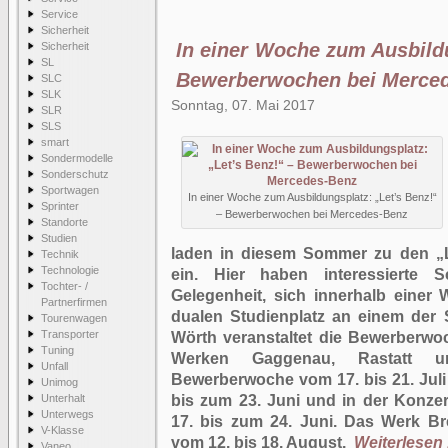
Service
Sicherheit
In einer Woche zum Ausbildu
Sicherheit
SL
Bewerberwochen bei Merce
SLC
SLK
Sonntag, 07. Mai 2017
SLR
SLS
smart
Sondermodelle
Sonderschutz
Sportwagen
In einer Woche zum Ausbildungsplatz: „Let’s Benz!“
Sprinter
– Bewerberwochen bei Mercedes-Benz
Standorte
Studien
laden in diesem Sommer zu den „
Technik
Technologie
ein. Hier haben interessierte 
Tochter- /
Gelegenheit, sich innerhalb einer
Partnerfirmen
dualen Studienplatz an einem der 
Tourenwagen
Transporter
Wörth veranstaltet die Bewerberwoc
Tuning
Werken Gaggenau, Rastatt un
Unfall
Bewerberwoche vom 17. bis 21. Juli 
Unimog
Unterhalt
bis zum 23. Juni und in der Konze
Unterwegs
17. bis zum 24. Juni. Das Werk Br
V-Klasse
vom 12. bis 18. August.
Weiterlesen .
Vaneo