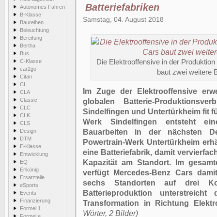
Batteriefabriken
Autonomes Fahren
B-Klasse
Samstag, 04. August 2018
Baureihen
Beleuchtung
Bereifung
Bertha
Bus
C-Klasse
Die Elektrooffensive in der Produktio
car2go
baut zwei weitere B
Citan
CL
Im Zuge der Elektrooffensive erw
CLA
Classic
globalen Batterie-Produktions
CLC
Sindelfingen und Untertürkheim fit 
CLK
Werk Sindelfingen entsteht ein
CLS
Design
Bauarbeiten in der nächsten D
DTM
Powertrain-Werk Untertürkheim erhä
E-Klasse
eine Batteriefabrik, damit vervierfac
Entwicklung
Kapazität am Standort. Im gesamt
EQ
Erlkönig
verfügt Mercedes-Benz Cars damit
Ersatzteile
sechs Standorten auf drei Ko
eSports
Batterieproduktion unterstreich
Events
Finanzierung
Transformation in Richtung Elektro
Formel 1
Wörter, 2 Bilder)
Formel e