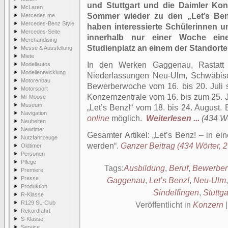
und Stuttgart und die Daimler Kon
McLaren
Sommer wieder zu den „Let’s Ben
Mercedes me
Mercedes-Benz Style
haben interessierte Schülerinnen u
Mercedes-Seite
innerhalb nur einer Woche ein
Merchandising
Studienplatz an einem der Standorte
Messe & Ausstellung
Miete
In den Werken Gaggenau, Rastatt 
Modellautos
Modellentwicklung
Niederlassungen Neu-Ulm, Schwäbisc
Motorenbau
Bewerberwoche vom 16. bis 20. Juli st
Motorsport
Konzernzentrale vom 16. bis zum 25. J
Mr Moose
Museum
„Let’s Benz!“ vom 18. bis 24. August.
Navigation
online
möglich.
Weiterlesen ...
(434 Wö
Neuheiten
Newtimer
Gesamter Artikel:
Let’s Benz! – in ei
Nutzfahrzeuge
werden
.
Ganzer Beitrag (434 Wörter, 2
Oldtimer
Personen
Pflege
Tags:
Ausbildung
,
Beruf
,
Bewerbe
Premiere
Presse
Gaggenau
,
Let’s Benz!
,
Neu-Ulm
Produktion
Sindelfingen
,
Stuttga
R-Klasse
R129 SL-Club
Veröffentlicht in
Konzern
Rekordfahrt
S-Klasse
Service