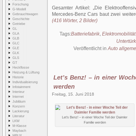
Forschung
Gesamter Artikel:
Die Elektrooffensi
G-Modell
Mercedes-Benz Cars baut zwei weitere
Gebrauchtwagen
Geschichte
(416 Wörter, 2 Bilder)
Getriebe
GL
Tags:
Batteriefabrik
,
Elektromobilität
GLA
GLB
Untertür
GLC
Veröffentlicht in
Auto allgeme
GLE
GLK
GLS
GT
Heckflosse
Heizung & Lüftung
Let’s Benz! – in einer Woch
Historie
Individualisierung
werden
Infotainment
Interieur
Freitag, 15. Juni 2018
Internet
Jubiläum
Konzern
Lackierung
Literatur
Let’s Benz! – in einer Woche Teil der Daimler
LKW
Familie werden
M-Klasse
Maybach
MBUX