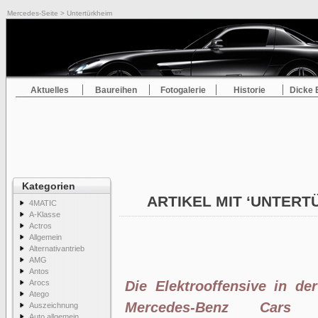
Mercedes-Seite
> Untertürkheim
Aktuelles
Baureihen
Fotogalerie
Historie
Dicke 
Kategorien
ARTIKEL MIT ‘UNTER
4MATIC
A-Klasse
Actros
Allgemein
Alternativantrieb
AMG
Antos
Arocs
Die Elektrooffensive in de
Atego
Mercedes-Benz Cars
Auszeichnung
Auto allgemein