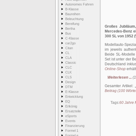
Autonomes Fahren
B-Klasse
Baureihen
Beleuchtung
Bereifung
Großes Jubiläum,
Bertha
Mercedes-Benz ein
Bus
300 SL von 1952 (
C-Klasse
car2go
Modellauto-Spezial
Citan
im jeweils authen
CL
Beide SL-Modelle 
CLA
Set ist unter der 
Classic
Deutschland inklu
CLC
Online-Shop
erhält
CLK
CLS
Weiterlesen ...
(1
Design
Gesamter Artikel:
DTM
Beitrag (100 Wörter
E-Klasse
Entwicklung
EQ
Tags:
60 Jahre
Erlkönig
Ersatzteile
eSports
Events
Finanzierung
Formel 1
Formel e