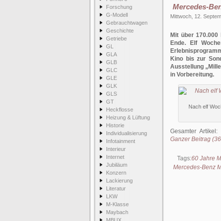
Mercedes-Ben
Forschung
G-Modell
Mittwoch, 12. Septe
Gebrauchtwagen
Geschichte
Mit über 170.00
Getriebe
Ende. Elf Woche
GL
Erlebnisprogramm 
GLA
Kino bis zur Son
GLB
Ausstellung „Mill
GLC
in Vorbereitung.
GLE
GLK
GLS
GT
Nach elf Woc
Heckflosse
Heizung & Lüftung
Historie
Gesamter Artikel:
Individualisierung
Ganzer Beitrag (369
Infotainment
Interieur
Internet
Tags:
60 Jahre 
Jubiläum
Mercedes-Benz 
Konzern
Lackierung
Literatur
LKW
M-Klasse
Maybach
MBUX