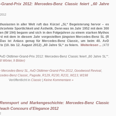
-Grand-Prix 2012: Mercedes-Benz Classic feiert „60 Jahre
 2012
thusiasten in aller Welt ruft das Kürzel „SL“ Begeisterung hervor – es
ahrzehnte Sportlichkeit und Ästhetik. Denn was im Jahr 1952 mit dem 300
n (W 194) begann und sich in den Folgejahren zu einem starken Mythos
wird mit dem in diesem Jahr vorgestellten jüngsten Mercedes-Benz SL (R
t. Das ist Anlass genug für Mercedes-Benz Classic, um beim 40. AvD
ix (10. bis 12. August 2012) „60 Jahre SL“ zu feiern.
Weiterlesen ...
(478
AvD Oldtimer-Grand-Prix 2012: Mercedes-Benz Classic feiert „60 Jahre SL“
.
 Wörter, 9 Bilder)
e Mercedes-Benz SL
,
AvD Oldtimer-Grand-Prix 2012
,
Goodwood Revival
,
cedes-Benz Classic
,
Pagode
,
R129
,
R230
,
R231
,
W113
,
W198
Veröffentlicht in
Classic
|
Keine Kommentare »
Rennsport und Markengeschichte: Mercedes-Benz Classic
Beach Concours d’Elegance 2012
2