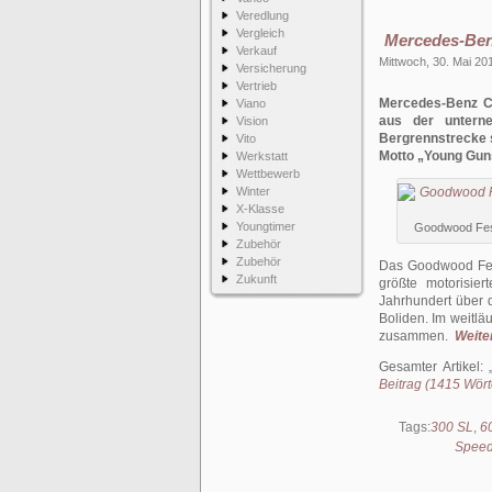
Veredlung
Vergleich
Mercedes-Ben
Verkauf
Mittwoch, 30. Mai 20
Versicherung
Vertrieb
Mercedes-Benz Cl
Viano
aus der untern
Vision
Bergrennstrecke s
Vito
Motto „Young Guns
Werkstatt
Wettbewerb
Winter
X-Klasse
Youngtimer
Goodwood Fest
Zubehör
Zubehör
Das Goodwood Fest
Zukunft
größte motorisie
Jahrhundert über d
Boliden. Im weitl
zusammen.
Weiter
Gesamter Artikel:
Beitrag (1415 Wörte
Tags:
300 SL
,
6
Spee