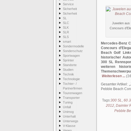
Service
Sicherheit
Sicherheit
SL
SLC
Juwelen aus 
SLK
Concours d’El
SLR
SLS
smart
Mercedes-Benz Cl
Sondermodelle
Concours d’Elega
Sonderschutz
Beach Golf Links
Sportwagen
historischer Aut
Sprinter
300 SL Rennspor
Standorte
weiteren histo
Studien
Themenschwerpu
Technik
Weiterlesen ...
(16
Technologie
Tochter- /
Gesamter Artikel:
Partnerfirmen
Pebble Beach Con
Tourenwagen
Transporter
Tags:
300 SL
,
60 J
Tuning
2012
,
Daimler 
Unfall
Pebble Be
Unimog
Unterhalt
Unterwegs
V-Klasse
Vaneo