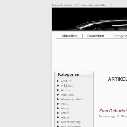
Mercedes-Seite
> 60 Jahre Mercedes-Benz SL
Aktuelles
Baureihen
Fotogale
Kategorien
ARTIKEL
4MATIC
A-Klasse
Actros
Allgemein
Alternativantrieb
AMG
Antos
Zum Geburtst
Arocs
Donnerstag, 08. No
Atego
Auszeichnung
Auto allgemein