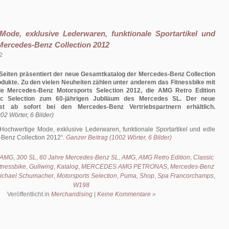
Mode, exklusive Lederwaren, funktionale Sportartikel und
Mercedes-Benz Collection 2012
2
Seiten präsentiert der neue Gesamtkatalog der Mercedes-Benz Collection
dukte. Zu den vielen Neuheiten zählen unter anderem das Fitnessbike mit
die Mercedes-Benz Motorsports Selection 2012, die AMG Retro Edition
ic Selection zum 60-jährigen Jubiläum des Mercedes SL. Der neue
st ab sofort bei den Mercedes-Benz Vertriebspartnern erhältlich.
02 Wörter, 6 Bilder)
Hochwertige Mode, exklusive Lederwaren, funktionale Sportartikel und edle
Benz Collection 2012
.
Ganzer Beitrag (1002 Wörter, 6 Bilder)
8 AMG
,
300 SL
,
60 Jahre Mercedes-Benz SL
,
AMG
,
AMG Retro Edition
,
Classic
tnessbike
,
Gullwing
,
Katalog
,
MERCEDES AMG PETRONAS
,
Mercedes-Benz
ichael Schumacher
,
Motorsports Selection
,
Puma
,
Shop
,
Spa Francorchamps
,
W198
Veröffentlicht in
Merchandising
|
Keine Kommentare »