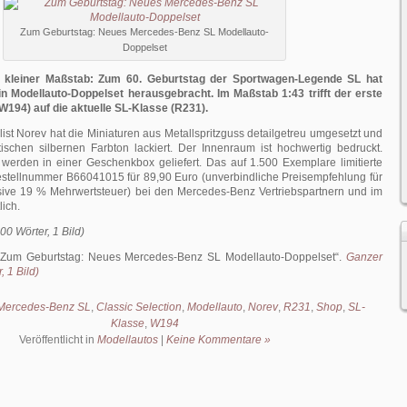
Zum Geburtstag: Neues Mercedes-Benz SL Modellauto-
Doppelset
 kleiner Maßstab: Zum 60. Geburtstag der Sportwagen-Legende SL hat
 Modellauto-Doppelset herausgebracht. Im Maßstab 1:43 trifft der erste
W194) auf die aktuelle SL-Klasse (R231).
ist Norev hat die Miniaturen aus Metallspritzguss detailgetreu umgesetzt und
tischen silbernen Farbton lackiert. Der Innenraum ist hochwertig bedruckt.
werden in einer Geschenkbox geliefert. Das auf 1.500 Exemplare limitierte
Bestellnummer B66041015 für 89,90 Euro (unverbindliche Preisempfehlung für
sive 19 % Mehrwertsteuer) bei den Mercedes-Benz Vertriebspartnern und im
lich.
00 Wörter, 1 Bild)
Zum Geburtstag: Neues Mercedes-Benz SL Modellauto-Doppelset
.
Ganzer
, 1 Bild)
 Mercedes-Benz SL
,
Classic Selection
,
Modellauto
,
Norev
,
R231
,
Shop
,
SL-
Klasse
,
W194
Veröffentlicht in
Modellautos
|
Keine Kommentare »