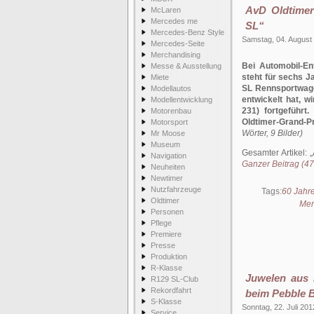
AvD Oldtimer
McLaren
Mercedes me
SL“
Mercedes-Benz Style
Samstag, 04. August
Mercedes-Seite
Merchandising
Bei Automobil-En
Messe & Ausstellung
steht für sechs J
Miete
SL Rennsportwage
Modellautos
entwickelt hat, 
Modellentwicklung
231) fortgeführ
Motorenbau
Oldtimer-Grand-Pr
Motorsport
Wörter, 9 Bilder)
Mr Moose
Museum
Gesamter Artikel:
Navigation
Ganzer Beitrag (478
Neuheiten
Newtimer
Nutzfahrzeuge
Tags:
60 Jahr
Oldtimer
Mer
Personen
Pflege
Premiere
Presse
Produktion
R-Klasse
Juwelen aus 
R129 SL-Club
Rekordfahrt
beim Pebble 
S-Klasse
Sonntag, 22. Juli 201
Service