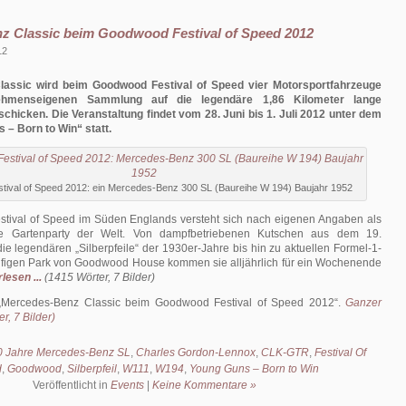
z Classic beim Goodwood Festival of Speed 2012
12
assic wird beim Goodwood Festival of Speed vier Motorsportfahrzeuge
ehmenseigenen Sammlung auf die legendäre 1,86 Kilometer lange
chicken. Die Veranstaltung findet vom 28. Juni bis 1. Juli 2012 unter dem
 – Born to Win“ statt.
ival of Speed 2012: ein Mercedes-Benz 300 SL (Baureihe W 194) Baujahr 1952
ival of Speed im Süden Englands versteht sich nach eigenen Angaben als
rte Gartenparty der Welt. Von dampfbetriebenen Kutschen aus dem 19.
ie legendären „Silberpfeile“ der 1930er-Jahre bis hin zu aktuellen Formel-1-
äufigen Park von Goodwood House kommen sie alljährlich für ein Wochenende
lesen ...
(1415 Wörter, 7 Bilder)
Mercedes-Benz Classic beim Goodwood Festival of Speed 2012
.
Ganzer
r, 7 Bilder)
0 Jahre Mercedes-Benz SL
,
Charles Gordon-Lennox
,
CLK-GTR
,
Festival Of
d
,
Goodwood
,
Silberpfeil
,
W111
,
W194
,
Young Guns – Born to Win
Veröffentlicht in
Events
|
Keine Kommentare »