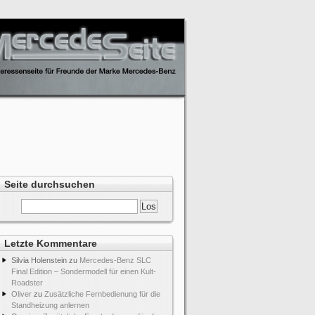
Seite durchsuchen
Letzte Kommentare
Silvia Holenstein
zu
Mercedes-Benz SLC
Final Edition – Sondermodell für einen Kult-
Roadster
Oliver
zu
Zusätzliche Fernbedienung für die
Standheizung anlernen