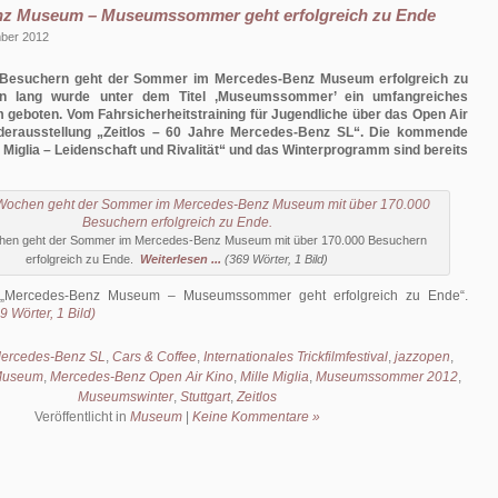
z Museum – Museumssommer geht erfolgreich zu Ende
mber 2012
0 Besuchern geht der Sommer im Mercedes-Benz Museum erfolgreich zu
n lang wurde unter dem Titel ‚Museumssommer’ ein umfangreiches
geboten. Vom Fahrsicherheitstraining für Jugendliche über das Open Air
derausstellung „Zeitlos – 60 Jahre Mercedes-Benz SL“. Die kommende
e Miglia – Leidenschaft und Rivalität“ und das Winterprogramm sind bereits
hen geht der Sommer im Mercedes-Benz Museum mit über 170.000 Besuchern
erfolgreich zu Ende.
Weiterlesen ...
(369 Wörter, 1 Bild)
Mercedes-Benz Museum – Museumssommer geht erfolgreich zu Ende
.
 Wörter, 1 Bild)
Mercedes-Benz SL
,
Cars & Coffee
,
Internationales Trickfilmfestival
,
jazzopen
,
Museum
,
Mercedes-Benz Open Air Kino
,
Mille Miglia
,
Museumssommer 2012
,
Museumswinter
,
Stuttgart
,
Zeitlos
Veröffentlicht in
Museum
|
Keine Kommentare »