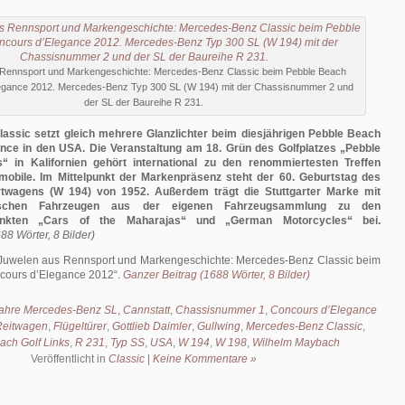
Rennsport und Markengeschichte: Mercedes-Benz Classic beim Pebble Beach
egance 2012. Mercedes-Benz Typ 300 SL (W 194) mit der Chassisnummer 2 und
der SL der Baureihe R 231.
assic setzt gleich mehrere Glanzlichter beim diesjährigen Pebble Beach
nce in den USA. Die Veranstaltung am 18. Grün des Golfplatzes „Pebble
“ in Kalifornien gehört international zu den renommiertesten Treffen
omobile. Im Mittelpunkt der Markenpräsenz steht der 60. Geburtstag des
twagens (W 194) von 1952. Außerdem trägt die Stuttgarter Marke mit
rischen Fahrzeugen aus der eigenen Fahrzeugsammlung zu den
nkten „Cars of the Maharajas“ und „German Motorcycles“ bei.
88 Wörter, 8 Bilder)
Juwelen aus Rennsport und Markengeschichte: Mercedes-Benz Classic beim
cours d’Elegance 2012
.
Ganzer Beitrag (1688 Wörter, 8 Bilder)
ahre Mercedes-Benz SL
,
Cannstatt
,
Chassisnummer 1
,
Concours d’Elegance
Reitwagen
,
Flügeltürer
,
Gottlieb Daimler
,
Gullwing
,
Mercedes-Benz Classic
,
ach Golf Links
,
R 231
,
Typ SS
,
USA
,
W 194
,
W 198
,
Wilhelm Maybach
Veröffentlicht in
Classic
|
Keine Kommentare »