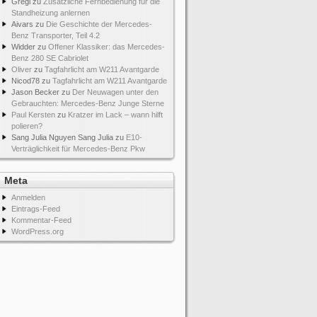
Gregi
zu
Zusätzliche Fernbedienung für die
Standheizung anlernen
Aivars
zu
Die Geschichte der Mercedes-
Benz Transporter, Teil 4.2
Widder
zu
Offener Klassiker: das Mercedes-
Benz 280 SE Cabriolet
Oliver
zu
Tagfahrlicht am W211 Avantgarde
Nicod78
zu
Tagfahrlicht am W211 Avantgarde
Jason Becker
zu
Der Neuwagen unter den
Gebrauchten: Mercedes-Benz Junge Sterne
Paul Kersten
zu
Kratzer im Lack – wann hilft
polieren?
Sang Julia Nguyen Sang Julia
zu
E10-
Verträglichkeit für Mercedes-Benz Pkw
Meta
Anmelden
Eintrags-Feed
Kommentar-Feed
WordPress.org