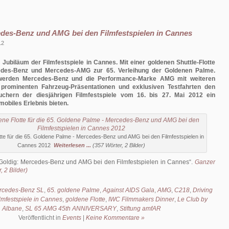
des-Benz und AMG bei den Filmfestspielen in Cannes
12
Jubiläum der Filmfestspiele in Cannes. Mit einer goldenen Shuttle-Flotte
cedes-Benz und Mercedes-AMG zur 65. Verleihung der Goldenen Palme.
werden Mercedes-Benz und die Performance-Marke AMG mit weiteren
, prominenten Fahrzeug-Präsentationen und exklusiven Testfahrten den
chern der diesjährigen Filmfestspiele vom 16. bis 27. Mai 2012 ein
mobiles Erlebnis bieten.
tte für die 65. Goldene Palme - Mercedes-Benz und AMG bei den Filmfestspielen in
Cannes 2012
Weiterlesen ...
(357 Wörter, 2 Bilder)
Goldig: Mercedes-Benz und AMG bei den Filmfestspielen in Cannes
.
Ganzer
, 2 Bilder)
rcedes-Benz SL
,
65. goldene Palme
,
Against AIDS Gala
,
AMG
,
C218
,
Driving
lmfestspiele in Cannes
,
goldene Flotte
,
IWC Filmmakers Dinner
,
Le Club by
Albane
,
SL 65 AMG 45th ANNIVERSARY
,
Stiftung amfAR
Veröffentlicht in
Events
|
Keine Kommentare »