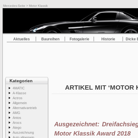
Mercedes-Seite
> Motor Klassik
Aktuelles
Baureihen
Fotogalerie
Historie
Dicke 
Kategorien
ARTIKEL MIT ‘MOTOR 
4MATIC
A-Klasse
Actros
Allgemein
Alternativantrieb
AMG
Antos
Arocs
Ausgezeichnet: Dreifachsie
Atego
Motor Klassik Award 2018
Auszeichnung
Auto allgemein