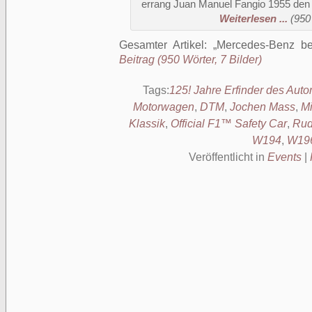
errang Juan Manuel Fangio 1955 den zw
Weiterlesen ...
(950
Gesamter Artikel:
Mercedes-Benz bei
Beitrag (950 Wörter, 7 Bilder)
Tags:
125! Jahre Erfinder des Auto
Motorwagen
,
DTM
,
Jochen Mass
,
M
Klassik
,
Official F1™ Safety Car
,
Rud
W194
,
W19
Veröffentlicht in
Events
|