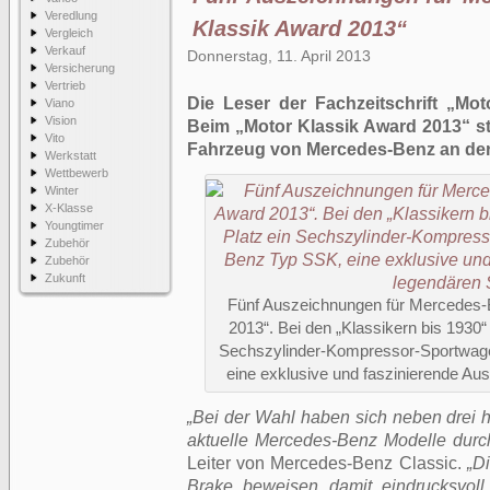
Veredlung
Klassik Award 2013“
Vergleich
Verkauf
Donnerstag, 11. April 2013
Versicherung
Vertrieb
Die Leser der Fachzeitschrift „Mo
Viano
Vision
Beim „Motor Klassik Award 2013“ ste
Vito
Fahrzeug von Mercedes-Benz an der 
Werkstatt
Wettbewerb
Winter
X-Klasse
Youngtimer
Zubehör
Zubehör
Zukunft
Fünf Auszeichnungen für Mercedes-
2013“. Bei den „Klassikern bis 1930“
Sechszylinder-Kompressor-Sportwag
eine exklusive und faszinierende Au
„Bei der Wahl haben sich neben drei 
aktuelle Mercedes-Benz Modelle durc
Leiter von Mercedes-Benz Classic.
„D
Brake beweisen damit eindrucksvoll