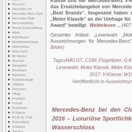
Klasse und der Mercedes-Benz V-Kl
McLaren
das Ersatzteilangebot von Mercede
Mercedes me
„Best Brands“. Insgesamt haben s
Mercedes-Benz Style
Mercedes-Seite
„Motor Klassik“ an der Umfrage für
Merchandising
Award“ beteiligt.
Weiterlesen ...
(407 
Messe & Ausstellung
Miete
Gesamter Artikel:
Leserwahl „Mot
Modellautos
Auszeichnungen für Mercedes-Benz
Modellentwicklung
Motorenbau
Bilder)
Motorsport
Mr Moose
Tags:
AMG GT
,
C190
,
Flügeltürer
,
G-K
Museum
Navigation
Leserwahl
,
Motor Klassik
,
Motor Kla
Neuheiten
2017
,
V-Klasse
,
W1
Newtimer
Nutzfahrzeuge
Veröffentlicht in
Auszeichnu
Oldtimer
Personen
Pflege
Premiere
Presse
Produktion
Mercedes-Benz bei den Cl
R-Klasse
2016 – Luxuriöse Sportlich
R129 SL-Club
Rekordfahrt
Wasserschloss
S-Klasse
Service