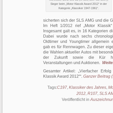
Sieger beim „Motor Klassik Award 2012“ in der
Kategorie „Klassiker 1947-1961“.
sicherten sich der SLS AMG und die G
Im Heft 1/2012 rief „Motor Klassik
Insgesamt galt es, in 16 Kategorien di
Dabei wurde nach sechs chronologi
Oldtimer und Youngtimer allgemein e
gab es für Rennwagen. Zu dieser eig
die Wahlen aktueller Autos mit besond
der Zukunft sowie die Kür hera
Veranstaltungen und Auktionen.
Weiter
Gesamter Artikel:
Vierfacher Erfol
Klassik Award 2012“
.
Ganzer Beitrag (
Tags:
C197
,
Klassiker des Jahres
,
Mo
2012
,
R107
,
SLS A
Veröffentlicht in
Auszeichnu