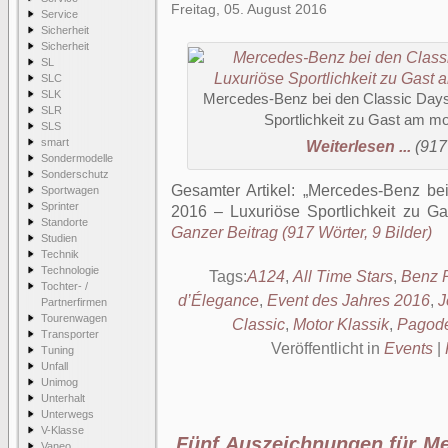
Freitag, 05. August 2016
Service
Sicherheit
Sicherheit
SL
SLC
SLK
Mercedes-Benz bei den Classic Days
SLR
Sportlichkeit zu Gast am 
SLS
smart
Weiterlesen ...
(917
Sondermodelle
Sonderschutz
Gesamter Artikel:
Mercedes-Benz bei
Sportwagen
Sprinter
2016 – Luxuriöse Sportlichkeit zu 
Standorte
Ganzer Beitrag (917 Wörter, 9 Bilder)
Studien
Technik
Technologie
Tags:
A124
,
All Time Stars
,
Benz 
Tochter- /
d’Élegance
,
Event des Jahres 2016
,
J
Partnerfirmen
Tourenwagen
Classic
,
Motor Klassik
,
Pagod
Transporter
Veröffentlicht in
Events
|
Tuning
Unfall
Unimog
Unterhalt
Unterwegs
V-Klasse
Fünf Auszeichnungen für M
Vaneo