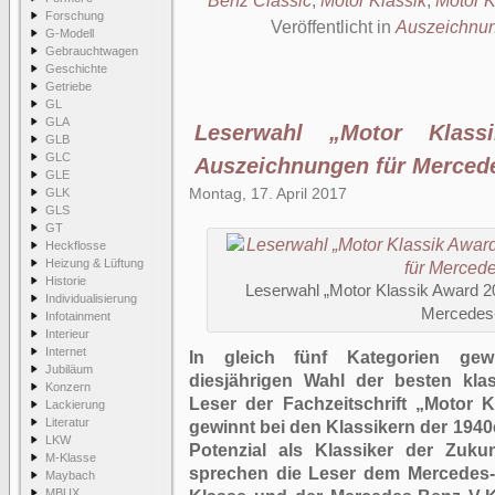
Benz Classic
,
Motor Klassik
,
Motor K
Forschung
Veröffentlicht in
Auszeichnu
G-Modell
Gebrauchtwagen
Geschichte
Getriebe
GL
GLA
Leserwahl „Motor Klass
GLB
GLC
Auszeichnungen für Merced
GLE
Montag, 17. April 2017
GLK
GLS
GT
Heckflosse
Heizung & Lüftung
Historie
Leserwahl „Motor Klassik Award 2
Individualisierung
Mercedes
Infotainment
Interieur
Internet
In gleich fünf Kategorien gew
Jubiläum
diesjährigen Wahl der besten kla
Konzern
Leser der Fachzeitschrift „Motor 
Lackierung
Literatur
gewinnt bei den Klassikern der 1940
LKW
Potenzial als Klassiker der Zuku
M-Klasse
sprechen die Leser dem Mercedes
Maybach
MBUX