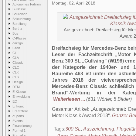
Montag, 02. April 2018
Autonomes Fahren
B-Klasse
Baureihen
Beleuchtung
Bereifung
Bertha
Ausgezeichnet: Dreifachsieg für Me
Bus
Award 
C-Klasse
car2go
Dreifachsieg für Mercedes-Benz bei
Citan
CL
Leser der Fachzeitschrift „Motor
CLA
Benz 300 SL „Gullwing“ (W198) erne
Classic
der Kategorie der 1940er- und 1
CLC
CLK
Baureihe 463 ist unter den aktue
CLS
Jahres 2018 der vielverspreche
Design
Mercedes-Benz Classic schließlich
DTM
E-Klasse
Brand“-Wertung in der Kategori
Entwicklung
Weiterlesen ...
(631 Wörter, 5 Bilder)
EQ
Erlkönig
Gesamter Artikel:
Ausgezeichnet: Dre
Ersatzteile
Motor Klassik Award 2018
.
Ganzer Beit
eSports
Events
Finanzierung
Tags:
300 SL
,
Auszeichnung
,
Flügeltür
Formel 1
Formel e