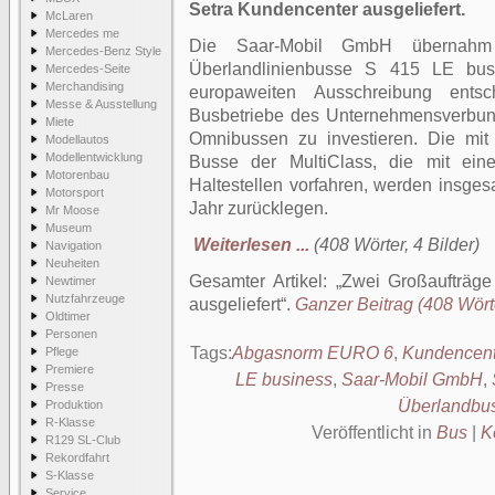
Setra Kundencenter ausgeliefert.
McLaren
Mercedes me
Die Saar-Mobil GmbH übernah
Mercedes-Benz Style
Überlandlinienbusse S 415 LE bu
Mercedes-Seite
Merchandising
europaweiten Ausschreibung entsc
Messe & Ausstellung
Busbetriebe des Unternehmensverbund
Miete
Omnibussen zu investieren. Die mit 
Modellautos
Modellentwicklung
Busse der MultiClass, die mit ein
Motorenbau
Haltestellen vorfahren, werden insges
Motorsport
Jahr zurücklegen.
Mr Moose
Museum
Weiterlesen ...
(408 Wörter, 4 Bilder)
Navigation
Neuheiten
Gesamter Artikel:
Zwei Großaufträge
Newtimer
Nutzfahrzeuge
ausgeliefert
.
Ganzer Beitrag (408 Wörte
Oldtimer
Personen
Tags:
Abgasnorm EURO 6
,
Kundencent
Pflege
Premiere
LE business
,
Saar-Mobil GmbH
,
Presse
Überlandbu
Produktion
R-Klasse
Veröffentlicht in
Bus
|
K
R129 SL-Club
Rekordfahrt
S-Klasse
Service