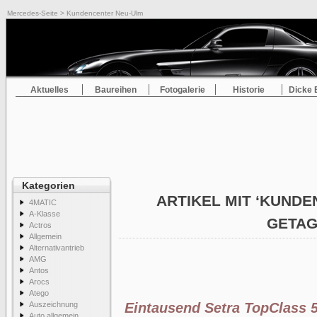
Mercedes-Seite
> Kundencenter Neu-Ulm
Aktuelles
Baureihen
Fotogalerie
Historie
Dicke 
Kategorien
ARTIKEL MIT ‘KUND
4MATIC
A-Klasse
GETA
Actros
Allgemein
Alternativantrieb
AMG
Antos
Arocs
Atego
Auszeichnung
Eintausend Setra TopClass 
Auto allgemein