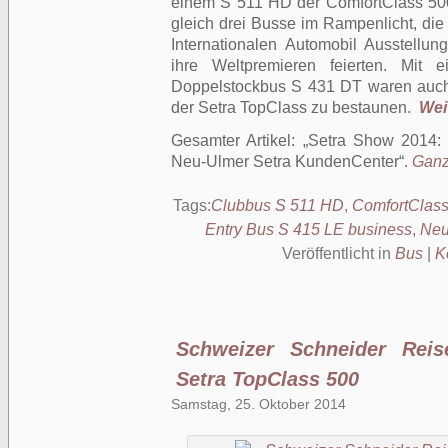
einem S 511 HD der ComfortClass 50
gleich drei Busse im Rampenlicht, die
Internationalen Automobil Ausstellu
ihre Weltpremieren feierten. M
Doppelstockbus S 431 DT waren auch z
der Setra TopClass zu bestaunen.
Weit
Gesamter Artikel:
Setra Show 2014: 
Neu-Ulmer Setra KundenCenter
.
Ganze
Tags:
Clubbus S 511 HD
,
ComfortClass
Entry Bus S 415 LE business
,
Neu
Veröffentlicht in
Bus
|
K
Schweizer Schneider Rei
Setra TopClass 500
Samstag, 25. Oktober 2014