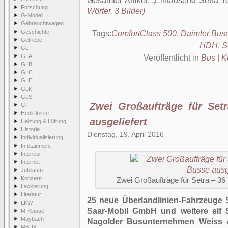
Gesamter Artikel:
Eintausend Setra T
Forschung
Wörter, 3 Bilder)
G-Modell
Gebrauchtwagen
Geschichte
Tags:
ComfortClass 500
,
Daimler Bus
Getriebe
HDH
,
S
GL
GLA
Veröffentlicht in
Bus
|
K
GLB
GLC
GLE
GLK
GLS
Zwei Großaufträge für Set
GT
Heckflosse
ausgeliefert
Heizung & Lüftung
Historie
Dienstag, 19. April 2016
Individualisierung
Infotainment
Interieur
Internet
Jubiläum
Konzern
Zwei Großaufträge für Setra – 36
Lackierung
Literatur
25 neue Überlandlinien-Fahrzeuge 
LKW
Saar-Mobil GmbH und weitere elf 
M-Klasse
Maybach
Nagolder Busunternehmen Weiss 
MBUX