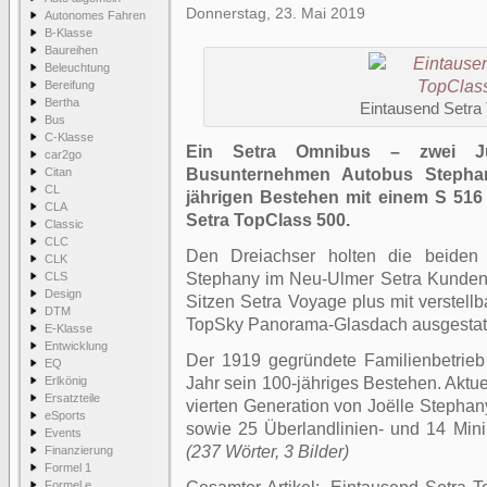
Donnerstag, 23. Mai 2019
Autonomes Fahren
B-Klasse
Baureihen
Beleuchtung
Bereifung
Bertha
Eintausend Setra
Bus
C-Klasse
Ein Setra Omnibus – zwei Jub
car2go
Citan
Busunternehmen Autobus Stephan
CL
jährigen Bestehen mit einem S 51
CLA
Setra TopClass 500.
Classic
CLC
Den Dreiachser holten die beiden
CLK
CLS
Stephany im Neu-Ulmer Setra Kundenc
Design
Sitzen Setra Voyage plus mit verstell
DTM
TopSky Panorama-Glasdach ausgestatt
E-Klasse
Entwicklung
Der 1919 gegründete Familienbetrieb 
EQ
Erlkönig
Jahr sein 100-jähriges Bestehen. Aktue
Ersatzteile
vierten Generation von Joëlle Stephany
eSports
sowie 25 Überlandlinien- und 14 Min
Events
(237 Wörter, 3 Bilder)
Finanzierung
Formel 1
Formel e