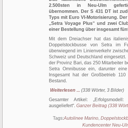
2.500sten in Neu-Ulm geferti
übernommen. Der S 431 DT ist zud
Typs mit Euro VI-Motorisierung. Der
„Setra Voyage Plus“ und zwei Clubti
einer Bestellung über insgesamt fün
Mit dem Dreiachser hat das italie
Doppelstockbusse von Setra im F
überwiegend im Linienverkehr zwischen
Schweiz und Deutschland eingesetzt.
der Provinz Bari, das 250 Mitarbeiter b
Setra Omnibusse ein, darunter eine
Insgesamt hat der Großbetrieb 11
Bestand.
Weiterlesen ...
(338 Wörter, 3 Bilder)
Gesamter Artikel:
Erfolgsmodell:
ausgeliefert
.
Ganzer Beitrag (338 Wörte
Tags:
Autolinee Marino
,
Doppelstock
Kundencenter Neu-Ul