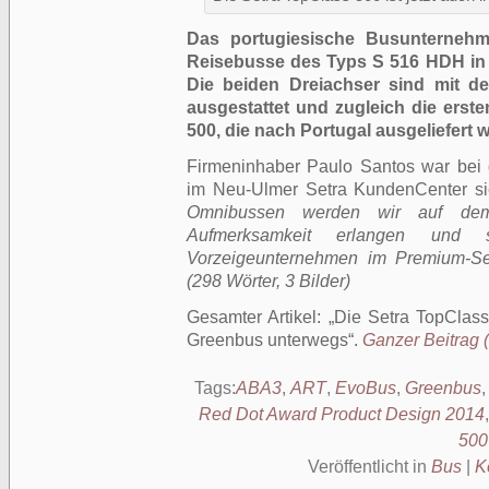
Das portugiesische Busunternehm
Reisebusse des Typs S 516 HDH in
Die beiden Dreiachser sind mit 
ausgestattet und zugleich die erst
500, die nach Portugal ausgeliefert 
Firmeninhaber Paulo Santos war bei 
im Neu-Ulmer Setra KundenCenter sic
Omnibussen werden wir auf dem 
Aufmerksamkeit erlangen un
Vorzeigeunternehmen im Premium-Seg
(298 Wörter, 3 Bilder)
Gesamter Artikel:
Die Setra TopClass 
Greenbus unterwegs
.
Ganzer Beitrag (
Tags:
ABA3
,
ART
,
EvoBus
,
Greenbus
Red Dot Award Product Design 2014
500
Veröffentlicht in
Bus
|
K