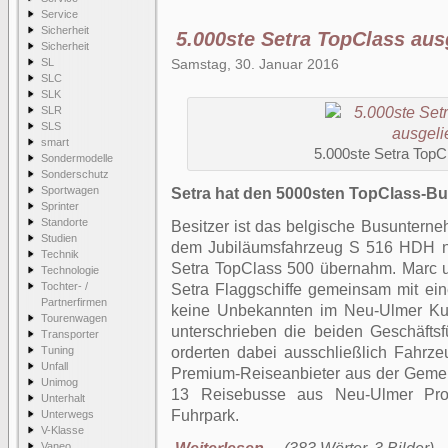
Service
Sicherheit
5.000ste Setra TopClass ausg
Sicherheit
SL
Samstag, 30. Januar 2016
SLC
SLK
SLR
SLS
smart
5.000ste Setra TopCl
Sondermodelle
Sonderschutz
Sportwagen
Setra hat den 5000sten TopClass-Bus
Sprinter
Standorte
Besitzer ist das belgische Busuntern
Studien
dem Jubiläumsfahrzeug S 516 HDH n
Technik
Setra TopClass 500 übernahm. Marc u
Technologie
Tochter- /
Setra Flaggschiffe gemeinsam mit ei
Partnerfirmen
keine Unbekannten im Neu-Ulmer Ku
Tourenwagen
unterschrieben die beiden Geschäftsf
Transporter
Tuning
orderten dabei ausschließlich Fahrze
Unfall
Premium-Reiseanbieter aus der Gemei
Unimog
13 Reisebusse aus Neu-Ulmer Prod
Unterhalt
Fuhrpark.
Unterwegs
V-Klasse
Vaneo