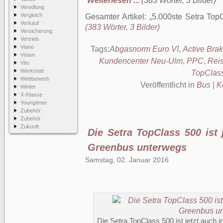
Weiterlesen ...
(383 Wörter, 3 Bilder)
Veredlung
Vergleich
Gesamter Artikel:
5.000ste Setra TopC
Verkauf
(383 Wörter, 3 Bilder)
Versicherung
Vertrieb
Viano
Tags:
Abgasnorm Euro VI
,
Active Brak
Vision
Kundencenter Neu-Ulm
,
PPC
,
Rei
Vito
Werkstatt
TopClas
Wettbewerb
Veröffentlicht in
Bus
|
K
Winter
X-Klasse
Youngtimer
Zubehör
Zubehör
Zukunft
Die Setra TopClass 500 ist 
Greenbus unterwegs
Samstag, 02. Januar 2016
Die Setra TopClass 500 ist jetzt auch 