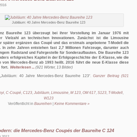
 2016
Jubiläum: 40 Jahre Mercedes-Benz Baureihe 123
nz Baureihe 123 überzeugt bei ihrer Vorstellung im Januar 1976 mit
r Vielzahl an technischen Innovationen. Zunächst ist die Limousine
ahr später ergänzen das Coupé und das erstmals angebotene T-Modell die
t. In zehn Jahren entstehen fast 2,7 Millionen Fahrzeuge, darunter auch
angem Radstand und Fahrgestelle für Sonderaufbauten. Die Baureihe 123
nders erfolgreiches Kapitel in der Erfolgsgeschichte der E-Klasse, wie die
se von Mercedes-Benz ab 1993 heißt. 2016 führt die neue E-Klasse diese
fort.
Weiterlesen ...
(921 Wörter, 13 Bilder)
Jubiläum: 40 Jahre Mercedes-Benz Baureihe 123
.
Ganzer Beitrag (921
nyi
,
C-Coupé
,
C123
,
Jubiläum
,
Limousine
,
M 123
,
OM 617
,
S123
,
T-Modell
,
W123
Veröffentlicht in
Baureihen
|
Keine Kommentare »
odern: die Mercedes-Benz Coupés der Baureihe C 124
r 2012