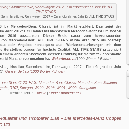
r, Sammlerstücke, Rennwagen: 2017 – Ein erfolgreiches Jahr für ALL TIME STARS
by Mercedes-Benz Classic ist im Markt etabliert. Das zeigt der
 im Jahr 2017: Der Handel mit klassischen Mercedes-Benz ist um fast 50
ber 2016 gewachsen. Dieser Erfolg passt zum hervorragenden
von Mercedes-Benz. ALL TIME STARS wurde erst 2015 als Start-up
baut sein Angebot konsequent aus: Werksrestaurierungen mit dem
es Herstellers bürgen für höchste Qualität. ALL TIME STARS präsentiert
 in einem weiteren Showroom, dessen Eröffnung für die zweite Jahreshälfte
world München vorgesehen ist.
Weiterlesen ...
(1000 Wörter, 7 Bilder)
Alltagsklassiker, Sammlerstücke, Rennwagen: 2017 – Ein erfolgreiches Jahr
RS
.
Ganzer Beitrag (1000 Wörter, 7 Bilder)
 Time Stars
,
C123
,
HAGI
,
Mercedes-Benz Classic
,
Mercedes-Benz Museum
,
gode
,
R107
,
Stuttgart
,
W123
,
W198
,
W201
,
W203
,
Youngtimer
Veröffentlicht in
Classic
|
Keine Kommentare »
vidualität und sichtbarer Elan – Die Mercedes-Benz Coupés
C 123