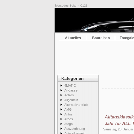
Mercedes-Seite
> C123
Aktuelles
Baureihen
Fotogale
Kategorien
4MATIC
A-Klasse
Actros
Allgemein
Alternativantrieb
AMG
Antos
Alltagsklass
Arocs
Jahr für ALL
Atego
Auszeichnung
Samstag, 20. Januar
Auto allgemein