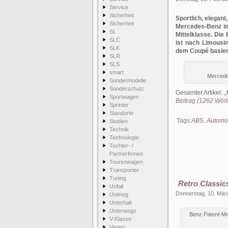
Service
Sicherheit
Sportlich, elegant
Sicherheit
Mercedes-Benz im
SL
Mittelklasse. Di
SLC
ist nach Limousin
SLK
dem Coupé basiere
SLR
SLS
smart
Mercede
Sondermodelle
Sonderschutz
Gesamter Artikel:
Sportwagen
Beitrag (1262 Wörte
Sprinter
Standorte
Tags:
ABS
,
Automob
Studien
Technik
Technologie
Tochter- /
Partnerfirmen
Tourenwagen
Transporter
Tuning
Retro Classic
Unfall
Donnerstag, 10. Mär
Unimog
Unterhalt
Unterwegs
Benz Patent-Mo
V-Klasse
Vaneo