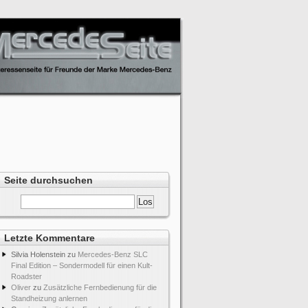
Seite durchsuchen
Letzte Kommentare
Silvia Holenstein
zu
Mercedes-Benz SLC
Final Edition – Sondermodell für einen Kult-
Roadster
Oliver
zu
Zusätzliche Fernbedienung für die
Standheizung anlernen