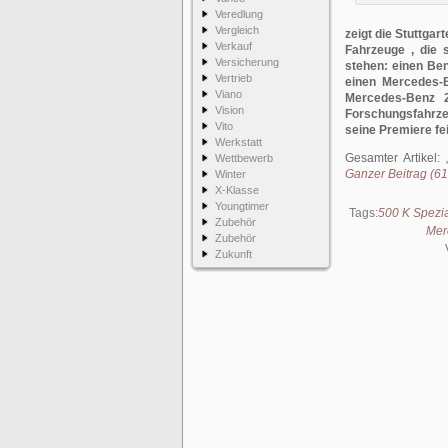
Veredlung
Vergleich
zeigt die Stuttga
Verkauf
Fahrzeuge , die s
Versicherung
stehen: einen Be
Vertrieb
einen Mercedes-
Viano
Mercedes-Benz 2
Vision
Forschungsfahrzeu
Vito
seine Premiere fei
Werkstatt
Gesamter Artikel:
Wettbewerb
Ganzer Beitrag (615
Winter
X-Klasse
Youngtimer
Tags:
500 K Spezi
Zubehör
Mer
Zubehör
Zukunft