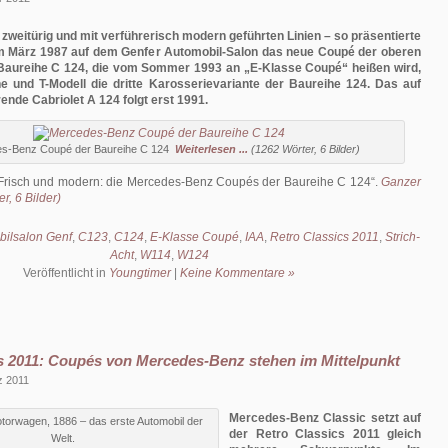
, zweitürig und mit verführerisch modern geführten Linien – so präsentierte
 März 1987 auf dem Genfer Automobil-Salon das neue Coupé der oberen
e Baureihe C 124, die vom Sommer 1993 an „E-Klasse Coupé“ heißen wird,
e und T-Modell die dritte Karosserievariante der Baureihe 124. Das auf
nde Cabriolet A 124 folgt erst 1991.
s-Benz Coupé der Baureihe C 124
Weiterlesen ...
(1262 Wörter, 6 Bilder)
Frisch und modern: die Mercedes-Benz Coupés der Baureihe C 124
.
Ganzer
r, 6 Bilder)
ilsalon Genf
,
C123
,
C124
,
E-Klasse Coupé
,
IAA
,
Retro Classics 2011
,
Strich-
Acht
,
W114
,
W124
Veröffentlicht in
Youngtimer
|
Keine Kommentare »
s 2011: Coupés von Mercedes-Benz stehen im Mittelpunkt
z 2011
Mercedes-Benz Classic setzt auf
torwagen, 1886 – das erste Automobil der
der Retro Classics 2011 gleich
Welt.