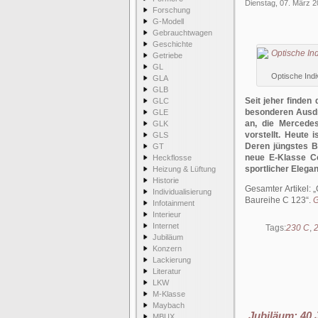
Dienstag, 07. März 
Forschung
G-Modell
Gebrauchtwagen
Geschichte
Getriebe
GL
Optische Indi
GLA
GLB
Seit jeher finden
GLC
besonderen Ausdr
GLE
an, die Mercede
GLK
vorstellt. Heute 
GLS
Deren jüngstes Be
GT
neue E-Klasse Co
Heckflosse
sportlicher Elegan
Heizung & Lüftung
Historie
Gesamter Artikel:
Individualisierung
Baureihe C 123
.
G
Infotainment
Interieur
Internet
Tags:
230 C
,
Jubiläum
Konzern
Lackierung
Literatur
LKW
M-Klasse
Maybach
Jubiläum: 40
MBUX