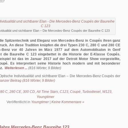
2017
vidualität und sichtbarer Elan – Die Mercedes-Benz Coupés der Baureihe C 123
 die Spitzentechnik und Eleganz von Mercedes-Benz in Coupés ihren ganz
uck. An diese Tradition knüpfen die drei Typen 230 C, 280 C und 280 CE
s-Benz vor 40 Jahren im März 1977 auf dem Automobilsalon in Genf
ist die Baureihe C 123 eingebettet in die Historie der E-Klasse Coupés.
ispiel ist das im Januar 2017 auf der Detroit Motor Show vorgestellte,
upé. Es interpretiert seine Historie hoch modern und mit besonderer
z.
Weiterlesen ...
(816 Wörter, 9 Bilder)
Optische Individualität und sichtbarer Elan – Die Mercedes-Benz Coupés der
anzer Beitrag (816 Wörter, 9 Bilder)
280 C
,
280 CE
,
300 CD
,
All Time Stars
,
C123
,
Coupé
,
Turbodiesel
,
W123
,
Youngtimer
Veröffentlicht in
Youngtimer
|
Keine Kommentare »
 Jahre Mercedes-Benz Baureihe 123