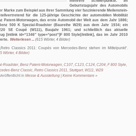
mehrere Schwerpunkte. Im
Geburtstagsjahr des Automobils
rter Marke zum Beispiel aus ihrer Sammlung vier faszinierende Meilenstein-
tellvertretend für die 125-jährige Geschichte der automobilen Mobilität
nz Patent-Motorwagen, das erste Automobil der Welt aus dem Jahr 1886;
Benz 500 K Spezial-Roadster (Baureihe W29) aus dem Jahr 1934; ein
20 SE Coupé (W111), Baujahr 1961; und schließlich das aktuelle
g [intlink id=“1346″ type=“post“]F 800 Style[/intlink], das im Jahr 2010
erte.
Weiterlesen ...
(615 Wörter, 4 Bilder)
Retro Classics 2011: Coupés von Mercedes-Benz stehen im Mittelpunkt
.
 Wörter, 4 Bilder)
al-Roadster
,
Benz Patent-Motorwagen
,
C107
,
C123
,
C124
,
C204
,
F 800 Style
,
cedes-Benz Classic
,
Retro Classics 2011
,
Stuttgart
,
W111
,
W29
Veröffentlicht in
Messe & Ausstellung
|
Keine Kommentare »