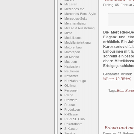
McLaren
Freitag, 05. Februar
Mercedes me
Mercedes-Benz Style
Mercedes-Seite
Merchandising
Messe & Ausstellung
Die Mercedes-Be
Miete
Eleganz und eine
Modellautos
erhältlich. Ein J
Modellentwicklung
Karosserievielfal
Motorenbau
Limousinen mit l
Motorsport
schreibt ein beso
Mr Moose
obere Mittelklas
Museum
Erfolgsgeschichte 
Navigation
Neuheiten
Gesamter Artikel:
Newtimer
Wörter, 13 Bilder)
Nutzfahrzeuge
Oldtimer
Personen
Tags:
Béla Baré
Pflege
Premiere
Presse
Produktion
R-Klasse
R129 SL-Club
Rekordfahrt
Frisch und m
S-Klasse
Service
Dienstag, 21. Februa