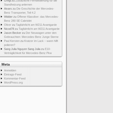
Gregi
zu
Zusätzliche Fernbedienung für die
Standheizung anlernen
Aivars
zu
Die Geschichte der Mercedes-
Benz Transporter, Teil 4.2
Widder
zu
Offener Klassiker: das Mercedes-
Benz 280 SE Cabriolet
Oliver
zu
Tagfahrlicht am W211 Avantgarde
Nicod78
zu
Tagfahrlicht am W211 Avantgarde
Jason Becker
zu
Der Neuwagen unter den
Gebrauchten: Mercedes-Benz Junge Sterne
Paul Kersten
zu
Kratzer im Lack – wann hilft
polieren?
Sang Julia Nguyen Sang Julia
zu
E10-
Verträglichkeit für Mercedes-Benz Pkw
Meta
Anmelden
Eintrags-Feed
Kommentar-Feed
WordPress.org