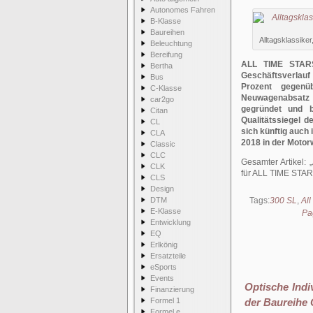
Autonomes Fahren
B-Klasse
Baureihen
Alltagsklassike
Beleuchtung
Bereifung
ALL TIME STARS 
Bertha
Geschäftsverlauf
Bus
Prozent gegenü
C-Klasse
Neuwagenabsatz 
car2go
gegründet und 
Citan
Qualitätssiegel d
CL
sich künftig auch
CLA
2018 in der Motor
Classic
CLC
Gesamter Artikel:
CLK
für ALL TIME STA
CLS
Design
DTM
Tags:
300 SL
,
All
E-Klasse
Pa
Entwicklung
EQ
Erlkönig
Ersatzteile
eSports
Events
Optische Indi
Finanzierung
Formel 1
der Baureihe 
Formel e