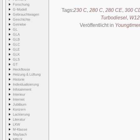
Forschung
G-Modell
Tags:
230 C
,
280 C
,
280 CE
,
300 C
Gebrauchtwagen
Turbodiesel
,
W12
Geschichte
Getriebe
Veröffentlicht in
Youngtime
GL
GLA
GLB
GLC
GLE
GLK
GLS
GT
Heckflosse
Heizung & Lüftung
Historie
Individualisierung
Infotainment
Interieur
Internet
Jubiläum
Konzern
Lackierung
Literatur
LKW
M-Klasse
Maybach
MBUX