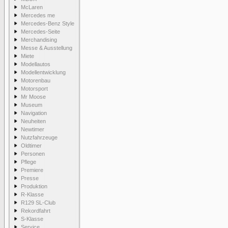
McLaren
Mercedes me
Mercedes-Benz Style
Mercedes-Seite
Merchandising
Messe & Ausstellung
Miete
Modellautos
Modellentwicklung
Motorenbau
Motorsport
Mr Moose
Museum
Navigation
Neuheiten
Newtimer
Nutzfahrzeuge
Oldtimer
Personen
Pflege
Premiere
Presse
Produktion
R-Klasse
R129 SL-Club
Rekordfahrt
S-Klasse
Service