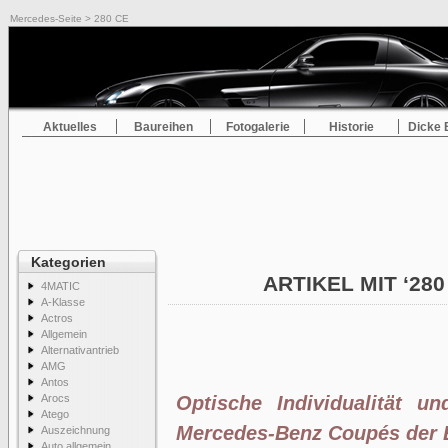
Mercedes-Seite
> 280 CE
Aktuelles
Baureihen
Fotogalerie
Historie
Dicke 
Kategorien
ARTIKEL MIT ‘28
4MATIC
A-Klasse
Actros
Allgemein
Alternativantrieb
AMG
Antos
Arocs
Optische Individualität u
Atego
Mercedes-Benz Coupés der 
Auszeichnung
Auto allgemein