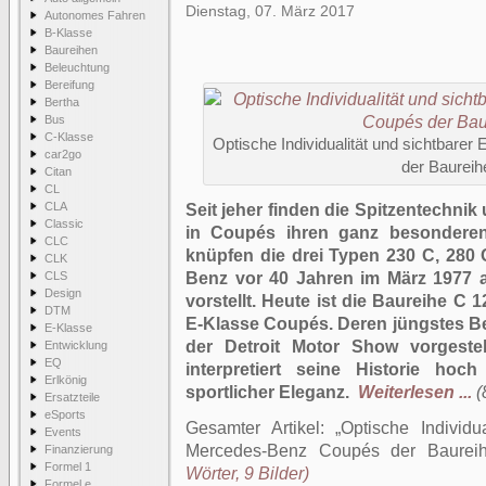
Dienstag, 07. März 2017
Autonomes Fahren
B-Klasse
Baureihen
Beleuchtung
Bereifung
Bertha
Bus
C-Klasse
Optische Individualität und sichtbare
car2go
der Baureih
Citan
CL
CLA
Seit jeher finden die Spitzentechn
Classic
in Coupés ihren ganz besonderen
CLC
knüpfen die drei Typen 230 C, 280
CLK
CLS
Benz vor 40 Jahren im März 1977 
Design
vorstellt. Heute ist die Baureihe C 1
DTM
E-Klasse Coupés. Deren jüngstes Bei
E-Klasse
der Detroit Motor Show vorgeste
Entwicklung
EQ
interpretiert seine Historie ho
Erlkönig
sportlicher Eleganz.
Weiterlesen ...
(
Ersatzteile
eSports
Gesamter Artikel:
Optische Individu
Events
Mercedes-Benz Coupés der Baurei
Finanzierung
Formel 1
Wörter, 9 Bilder)
Formel e