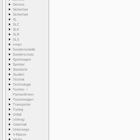
Service
Sicherheit
Sicherheit
SL
SLC
SLK
SLR
SLS
smart
Sondermodelle
Sonderschutz
Sportwagen
Sprinter
Standorte
Studien
Technik
Technologie
Tochter- /
Partnerfirmen
Tourenwagen
Transporter
Tuning
Unfall
Unimog
Unterhalt
Unterwegs
V-Klasse
Vaneo