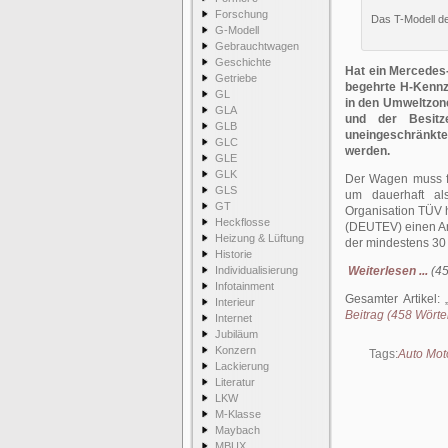
Forschung
Das T-Modell d
G-Modell
Gebrauchtwagen
Geschichte
Hat ein Mercedes-
Getriebe
begehrte H-Kennz
GL
in den Umweltzon
GLA
und der Besit
GLB
uneingeschränk
GLC
werden.
GLE
GLK
Der Wagen muss fü
GLS
um dauerhaft als
GT
Organisation TÜV 
Heckflosse
(DEUTEV) einen Anf
Heizung & Lüftung
der mindestens 30 
Historie
Individualisierung
Weiterlesen ...
(45
Infotainment
Gesamter Artikel:
Interieur
Beitrag (458 Wörter
Internet
Jubiläum
Konzern
Tags:
Auto Mot
Lackierung
Literatur
LKW
M-Klasse
Maybach
MBUX