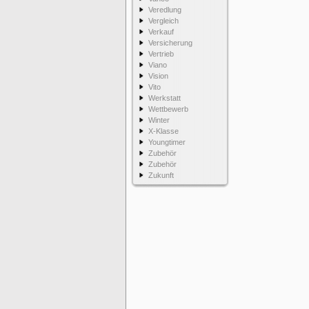
Veredlung
Vergleich
Verkauf
Versicherung
Vertrieb
Viano
Vision
Vito
Werkstatt
Wettbewerb
Winter
X-Klasse
Youngtimer
Zubehör
Zubehör
Zukunft