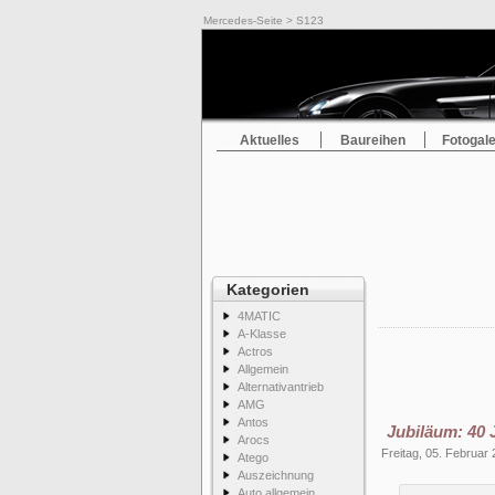
Mercedes-Seite
> S123
Aktuelles
Baureihen
Fotogale
Kategorien
4MATIC
A-Klasse
Actros
Allgemein
Alternativantrieb
AMG
Antos
Jubiläum: 40
Arocs
Freitag, 05. Februar
Atego
Auszeichnung
Auto allgemein