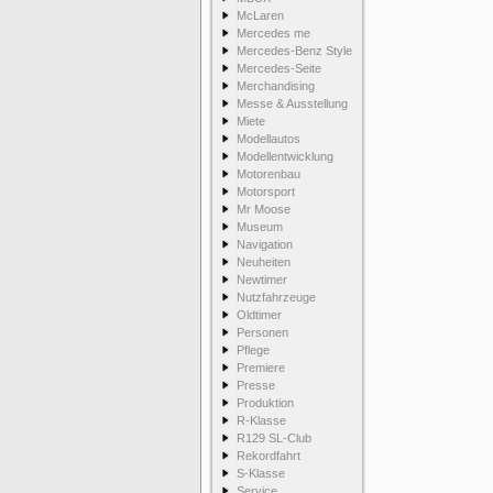
McLaren
Mercedes me
Mercedes-Benz Style
Mercedes-Seite
Merchandising
Messe & Ausstellung
Miete
Modellautos
Modellentwicklung
Motorenbau
Motorsport
Mr Moose
Museum
Navigation
Neuheiten
Newtimer
Nutzfahrzeuge
Oldtimer
Personen
Pflege
Premiere
Presse
Produktion
R-Klasse
R129 SL-Club
Rekordfahrt
S-Klasse
Service