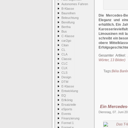
Autonomes Fahren
B-Klasse
Baureihen
Die Mercedes-Be
Beleuchtung
Eleganz und eine
Bereifung
erhältlich. Ein J
Bertha
Karosserievielfal
Bus
Limousinen mit l
C-Klasse
schreibt ein beso
car2go
obere Mittelklas
Citan
Erfolgsgeschichte 
CL
CLA
Gesamter Artikel:
Classic
Wörter, 13 Bilder)
CLC
CLK
Tags:
Béla Baré
CLS
Design
DTM
E-Klasse
Entwicklung
EQ
Erlkönig
Ersatzteile
Ein Mercedes-
eSports
Dienstag, 07. Juni 2
Events
Finanzierung
Formel 1
Formel e