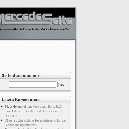
Seite durchsuchen
Letzte Kommentare
Silvia Holenstein
zu
Mercedes-Benz SLC
Final Edition – Sondermodell für einen Kult-
Roadster
Oliver
zu
Zusätzliche Fernbedienung für die
Standheizung anlernen