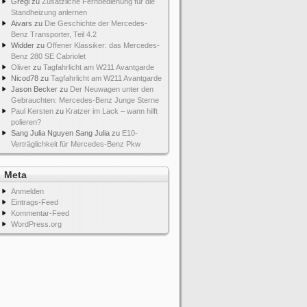
Gregi
zu
Zusätzliche Fernbedienung für die
Standheizung anlernen
Aivars
zu
Die Geschichte der Mercedes-
Benz Transporter, Teil 4.2
Widder
zu
Offener Klassiker: das Mercedes-
Benz 280 SE Cabriolet
Oliver
zu
Tagfahrlicht am W211 Avantgarde
Nicod78
zu
Tagfahrlicht am W211 Avantgarde
Jason Becker
zu
Der Neuwagen unter den
Gebrauchten: Mercedes-Benz Junge Sterne
Paul Kersten
zu
Kratzer im Lack – wann hilft
polieren?
Sang Julia Nguyen Sang Julia
zu
E10-
Verträglichkeit für Mercedes-Benz Pkw
Meta
Anmelden
Eintrags-Feed
Kommentar-Feed
WordPress.org