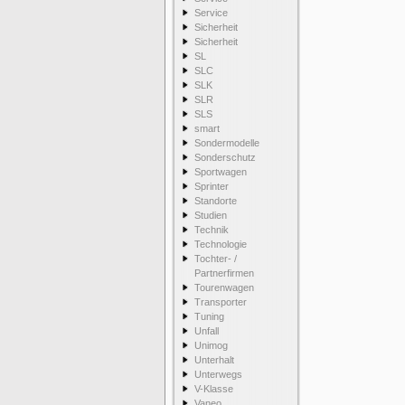
Service
Sicherheit
Sicherheit
SL
SLC
SLK
SLR
SLS
smart
Sondermodelle
Sonderschutz
Sportwagen
Sprinter
Standorte
Studien
Technik
Technologie
Tochter- /
Partnerfirmen
Tourenwagen
Transporter
Tuning
Unfall
Unimog
Unterhalt
Unterwegs
V-Klasse
Vaneo