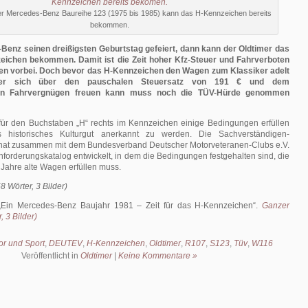
er Mercedes-Benz Baureihe 123 (1975 bis 1985) kann das H-Kennzeichen bereits
bekommen.
Benz seinen dreißigsten Geburtstag gefeiert, dann kann der Oldtimer das
eichen bekommen. Damit ist die Zeit hoher Kfz-Steuer und Fahrverboten
en vorbei.
Doch bevor das H-Kennzeichen den Wagen zum Klassiker adelt
zer sich über den pauschalen Steuersatz von 191 € und dem
ten Fahrvergnügen freuen kann muss noch die TÜV-Hürde genommen
r den Buchstaben „H“ rechts im Kennzeichen einige Bedingungen erfüllen
 historisches Kulturgut anerkannt zu werden. Die Sachverständigen-
hat zusammen mit dem Bundesverband Deutscher Motorveteranen-Clubs e.V.
orderungskatalog entwickelt, in dem die Bedingungen festgehalten sind, die
Jahre alte Wagen erfüllen muss.
8 Wörter, 3 Bilder)
Ein Mercedes-Benz Baujahr 1981 – Zeit für das H-Kennzeichen
.
Ganzer
, 3 Bilder)
or und Sport
,
DEUTEV
,
H-Kennzeichen
,
Oldtimer
,
R107
,
S123
,
Tüv
,
W116
Veröffentlicht in
Oldtimer
|
Keine Kommentare »