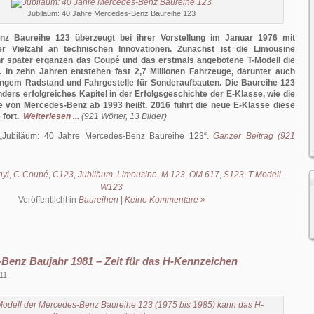
Jubiläum: 40 Jahre Mercedes-Benz Baureihe 123
nz Baureihe 123 überzeugt bei ihrer Vorstellung im Januar 1976 mit
r Vielzahl an technischen Innovationen. Zunächst ist die Limousine
ahr später ergänzen das Coupé und das erstmals angebotene T-Modell die
t. In zehn Jahren entstehen fast 2,7 Millionen Fahrzeuge, darunter auch
angem Radstand und Fahrgestelle für Sonderaufbauten. Die Baureihe 123
nders erfolgreiches Kapitel in der Erfolgsgeschichte der E-Klasse, wie die
se von Mercedes-Benz ab 1993 heißt. 2016 führt die neue E-Klasse diese
fort.
Weiterlesen ...
(921 Wörter, 13 Bilder)
Jubiläum: 40 Jahre Mercedes-Benz Baureihe 123
.
Ganzer Beitrag (921
nyi
,
C-Coupé
,
C123
,
Jubiläum
,
Limousine
,
M 123
,
OM 617
,
S123
,
T-Modell
,
W123
Veröffentlicht in
Baureihen
|
Keine Kommentare »
Benz Baujahr 1981 – Zeit für das H-Kennzeichen
011