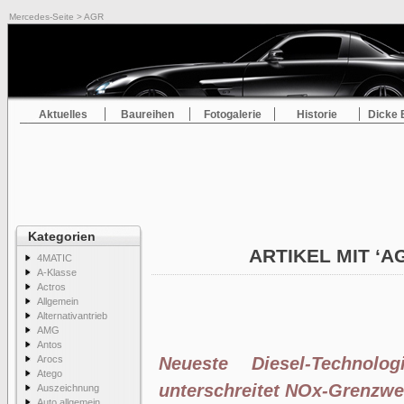
Mercedes-Seite
> AGR
Aktuelles
Baureihen
Fotogalerie
Historie
Dicke 
Kategorien
ARTIKEL MIT ‘A
4MATIC
A-Klasse
Actros
Allgemein
Alternativantrieb
AMG
Antos
Arocs
Neueste Diesel-Technolo
Atego
unterschreitet NOx-Grenzwer
Auszeichnung
Auto allgemein