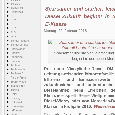
Service
Sparsamer und stärker, lei
Sicherheit
Sicherheit
Diesel-Zukunft beginnt in
SL
SLC
E-Klasse
SLK
SLR
Montag, 22. Februar 2016
SLS
smart
Sondermodelle
Sonderschutz
Sportwagen
Sparsamer und stärker, leichter und
Sprinter
Standorte
beginnt in der neuen Me
Studien
Technik
Der neue Vierzylinder-Diesel OM
Technologie
Tochter- /
richtungsweisenden Motorenfamilie 
Partnerfirmen
Effizienz- und Emissionswerte
Tourenwagen
zukunftssicher und unterstreiche
Transporter
Dieselantrieb beim Erreichen de
Tuning
Unfall
Klimaziele spielt. Seine Weltpremier
Unimog
Diesel-Vierzylinder von Mercedes-B
Unterhalt
Klasse im Frühjahr 2016.
Weiterlesen
Unterwegs
V-Klasse
Gesamter Artikel:
Sparsamer und stär
Vaneo