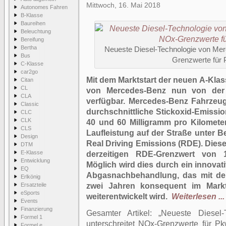
Mittwoch, 16. Mai 2018
Autonomes Fahren
B-Klasse
Baureihen
Beleuchtung
Bereifung
Bertha
Neueste Diesel-Technologie von Mer
Bus
Grenzwerte für 
C-Klasse
car2go
Mit dem Marktstart der neuen A-Kla
Citan
CL
von Mercedes-Benz nun von der 
CLA
verfügbar. Mercedes-Benz Fahrzeug
Classic
durchschnittliche Stickoxid-Emiss
CLC
CLK
40 und 60 Milligramm pro Kilomete
CLS
Laufleistung auf der Straße unter
Design
Real Driving Emissions (RDE). Diese
DTM
E-Klasse
derzeitigen RDE-Grenzwert von 1
Entwicklung
Möglich wird dies durch ein innova
EQ
Abgasnachbehandlung, das mit der
Erlkönig
Ersatzteile
zwei Jahren konsequent im Markt 
eSports
weiterentwickelt wird.
Weiterlesen ...
Events
Finanzierung
Gesamter Artikel:
Neueste Diesel-
Formel 1
unterschreitet NOx-Grenzwerte für Pk
Formel e