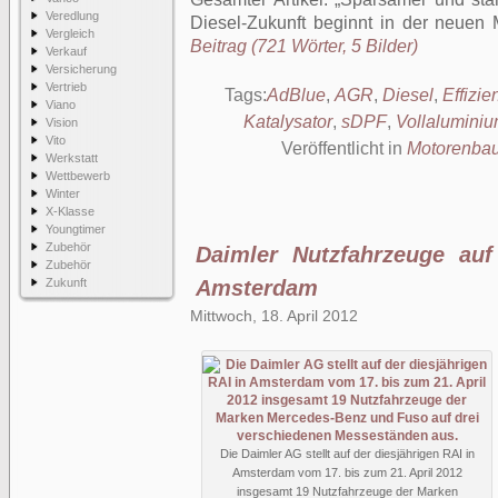
Veredlung
Diesel-Zukunft beginnt in der neuen
Vergleich
Beitrag (721 Wörter, 5 Bilder)
Verkauf
Versicherung
Vertrieb
Tags:
AdBlue
,
AGR
,
Diesel
,
Effizie
Viano
Katalysator
,
sDPF
,
Vollaluminiu
Vision
Vito
Veröffentlicht in
Motorenba
Werkstatt
Wettbewerb
Winter
X-Klasse
Youngtimer
Zubehör
Daimler Nutzfahrzeuge au
Zubehör
Zukunft
Amsterdam
Mittwoch, 18. April 2012
Die Daimler AG stellt auf der diesjährigen RAI in
Amsterdam vom 17. bis zum 21. April 2012
insgesamt 19 Nutzfahrzeuge der Marken