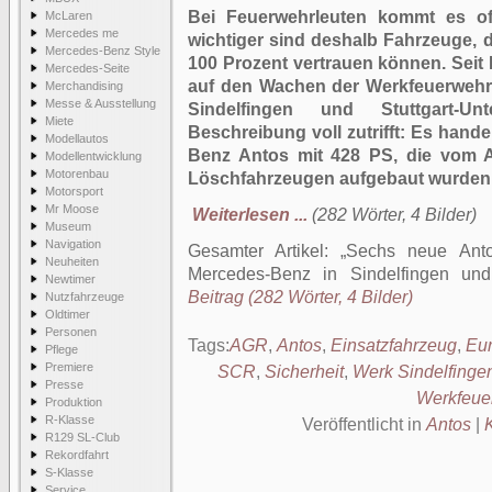
Bei Feuerwehrleuten kommt es o
McLaren
Mercedes me
wichtiger sind deshalb Fahrzeuge, 
Mercedes-Benz Style
100 Prozent vertrauen können. Seit
Mercedes-Seite
auf den Wachen der Werkfeuerwehr
Merchandising
Messe & Ausstellung
Sindelfingen und Stuttgart-Un
Miete
Beschreibung voll zutrifft: Es hande
Modellautos
Benz Antos mit 428 PS, die vom A
Modellentwicklung
Motorenbau
Löschfahrzeugen aufgebaut wurden
Motorsport
Mr Moose
Weiterlesen ...
(282 Wörter, 4 Bilder)
Museum
Navigation
Gesamter Artikel:
Sechs neue Anto
Neuheiten
Mercedes-Benz in Sindelfingen und 
Newtimer
Beitrag (282 Wörter, 4 Bilder)
Nutzfahrzeuge
Oldtimer
Personen
Tags:
AGR
,
Antos
,
Einsatzfahrzeug
,
Eur
Pflege
Premiere
SCR
,
Sicherheit
,
Werk Sindelfinge
Presse
Werkfeue
Produktion
R-Klasse
Veröffentlicht in
Antos
|
R129 SL-Club
Rekordfahrt
S-Klasse
Service