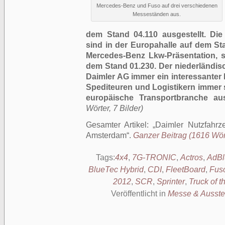
Mercedes-Benz und Fuso auf drei verschiedenen
Messeständen aus.
dem Stand 04.110 ausgestellt. Di
sind in der Europahalle auf dem St
Mercedes-Benz Lkw-Präsentation, 
dem Stand 01.230. Der niederländisc
Daimler AG immer ein interessanter
Spediteuren und Logistikern immer 
europäische Transportbranche au
Wörter, 7 Bilder)
Gesamter Artikel:
Daimler Nutzfahr
Amsterdam
.
Ganzer Beitrag (1616 Wört
Tags:
4x4
,
7G-TRONIC
,
Actros
,
AdBl
BlueTec Hybrid
,
CDI
,
FleetBoard
,
Fus
2012
,
SCR
,
Sprinter
,
Truck of t
Veröffentlicht in
Messe & Ausste