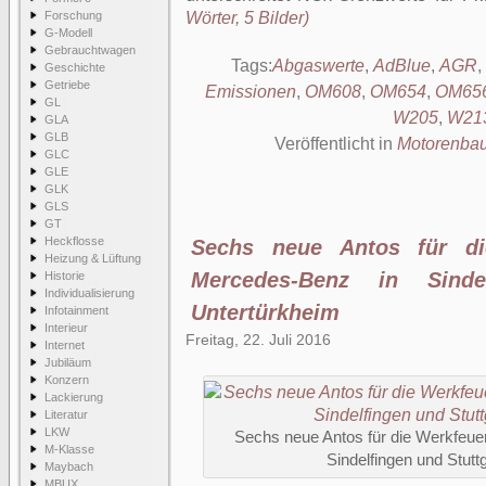
Forschung
Wörter, 5 Bilder)
G-Modell
Gebrauchtwagen
Tags:
Abgaswerte
,
AdBlue
,
AGR
,
Geschichte
Getriebe
Emissionen
,
OM608
,
OM654
,
OM65
GL
W205
,
W21
GLA
GLB
Veröffentlicht in
Motorenba
GLC
GLE
GLK
GLS
GT
Heckflosse
Sechs neue Antos für di
Heizung & Lüftung
Mercedes-Benz in Sindel
Historie
Individualisierung
Untertürkheim
Infotainment
Interieur
Freitag, 22. Juli 2016
Internet
Jubiläum
Konzern
Lackierung
Literatur
LKW
Sechs neue Antos für die Werkfeu
M-Klasse
Sindelfingen und Stutt
Maybach
MBUX