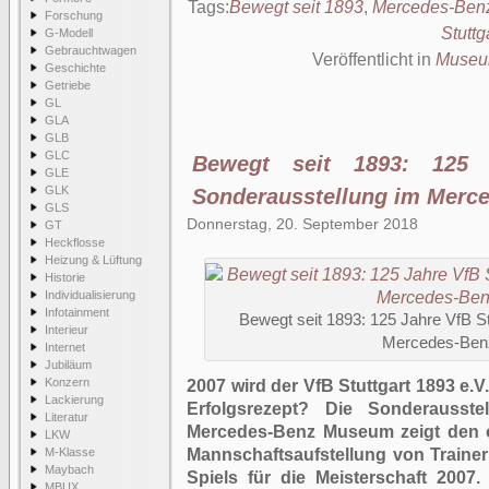
Tags:
Bewegt seit 1893
,
Mercedes-Ben
Forschung
Stuttg
G-Modell
Gebrauchtwagen
Veröffentlicht in
Muse
Geschichte
Getriebe
GL
GLA
GLB
GLC
Bewegt seit 1893: 125 
GLE
GLK
Sonderausstellung im Mer
GLS
Donnerstag, 20. September 2018
GT
Heckflosse
Heizung & Lüftung
Historie
Individualisierung
Infotainment
Bewegt seit 1893: 125 Jahre VfB St
Interieur
Mercedes-Be
Internet
Jubiläum
Konzern
2007 wird der VfB Stuttgart 1893 e.
Lackierung
Erfolgsrezept? Die Sonderausst
Literatur
Mercedes-Benz Museum zeigt den or
LKW
M-Klasse
Mannschaftsaufstellung von Traine
Maybach
Spiels für die Meisterschaft 2007
MBUX