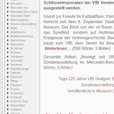
Schlüsselexponaten der VfB Vereinsg
McLaren
ausgestellt werden.
Mercedes me
Mercedes-Benz Style
Mercedes-Seite
Grund zur Freude für Fußballfans: Pün
Merchandising
herrscht seit dem 9. September Sta
Messe & Ausstellung
Museum. Der Blick von der im Raum au
Miete
das Spielfeld, sondern auf multim
Modellautos
Modellentwicklung
Ereignisse der Vereinsgeschichte. B
Motorenbau
passt zum VfB, dem Verein für Bewe
Motorsport
Weiterlesen ...
(556 Wörter, 5 Bilder)
Mr Moose
Museum
Gesamter Artikel:
Bewegt seit 18
Navigation
Neuheiten
Sonderausstellung im Mercedes-Be
Newtimer
Wörter, 5 Bilder)
Nutzfahrzeuge
Oldtimer
Personen
Tags:
125 Jahre VfB Stuttgart
,
B
Pflege
Sonderausstellun
Premiere
Presse
Veröffentlicht in
Museum
Produktion
R-Klasse
R129 SL-Club
Rekordfahrt
S-Klasse
Service