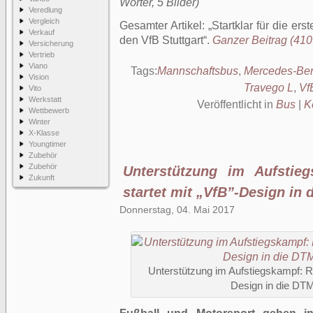
Wörter, 5 Bilder)
Veredlung
Vergleich
Gesamter Artikel:
Startklar für die er
Verkauf
den VfB Stuttgart
.
Ganzer Beitrag (410 
Versicherung
Vertrieb
Viano
Tags:
Mannschaftsbus
,
Mercedes-Be
Vision
Travego L
,
Vf
Vito
Werkstatt
Veröffentlicht in
Bus
|
K
Wettbewerb
Winter
X-Klasse
Youngtimer
Zubehör
Zubehör
Unterstützung im Aufstie
Zukunft
startet mit „VfB”-Design in
Donnerstag, 04. Mai 2017
Unterstützung im Aufstiegskampf: Ro
Design in die DT