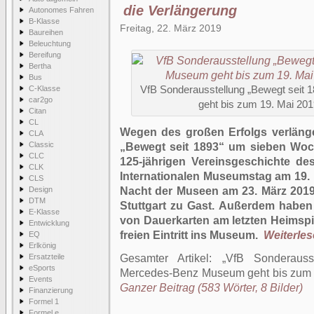
die Verlängerung
Autonomes Fahren
B-Klasse
Freitag, 22. März 2019
Baureihen
Beleuchtung
Bereifung
Bertha
Bus
C-Klasse
VfB Sonderausstellung „Bewegt seit
car2go
geht bis zum 19. Mai 201
Citan
CL
Wegen des großen Erfolgs verlän
CLA
Classic
„Bewegt seit 1893“ um sieben Woc
CLC
125-jährigen Vereinsgeschichte de
CLK
Internationalen Museumstag am 19. 
CLS
Design
Nacht der Museen am 23. März 2019
DTM
Stuttgart zu Gast. Außerdem haben
E-Klasse
von Dauerkarten am letzten Heimspi
Entwicklung
freien Eintritt ins Museum.
Weiterlese
EQ
Erlkönig
Ersatzteile
Gesamter Artikel:
VfB Sonderauss
eSports
Mercedes-Benz Museum geht bis zum 1
Events
Ganzer Beitrag (583 Wörter, 8 Bilder)
Finanzierung
Formel 1
Formel e