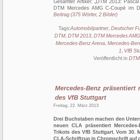
Gesamter Artikel:
DTM 2013: Pascal W
DTM Mercedes AMG C-Coupé im Des
Beitrag (375 Wörter, 2 Bilder)
Tags:
Automobilpartner
,
Deutscher Fu
DTM
,
DTM 2013
,
DTM Mercedes AMG
Mercedes-Benz Arena
,
Mercedes-Ben
1
,
VfB Stu
Veröffentlicht in
DTM
Mercedes-Benz präsentiert 
des VfB Stuttgart
Freitag, 22. März 2013
Drei Buchstaben machen den Unters
neuen CLA präsentiert Mercedes-
Trikots des VfB Stuttgart. Vom 30. 
CLA-Schriftzug in Chromschrift auf de