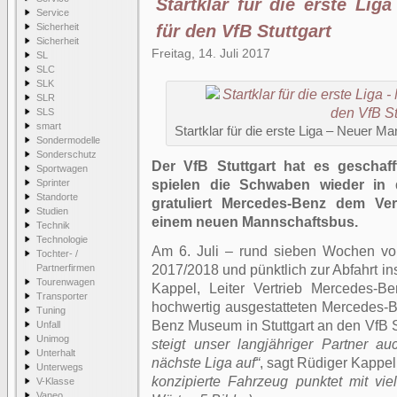
Startklar für die erste Li
Service
Sicherheit
für den VfB Stuttgart
Sicherheit
Freitag, 14. Juli 2017
SL
SLC
SLK
SLR
SLS
smart
Startklar für die erste Liga – Neuer M
Sondermodelle
Sonderschutz
Der VfB Stuttgart hat es gescha
Sportwagen
Sprinter
spielen die Schwaben wieder in 
Standorte
gratuliert Mercedes-Benz dem Ve
Studien
einem neuen Mannschaftsbus.
Technik
Technologie
Am 6. Juli – rund sieben Wochen vo
Tochter- /
Partnerfirmen
2017/2018 und pünktlich zur Abfahrt in
Tourenwagen
Kappel, Leiter Vertrieb Mercedes-
Transporter
hochwertig ausgestatteten Mercedes-
Tuning
Benz Museum in Stuttgart an den VfB S
Unfall
Unimog
steigt unser langjähriger Partner a
Unterhalt
nächste Liga auf“
, sagt Rüdiger Kappe
Unterwegs
konzipierte Fahrzeug punktet mit viel
V-Klasse
Vaneo