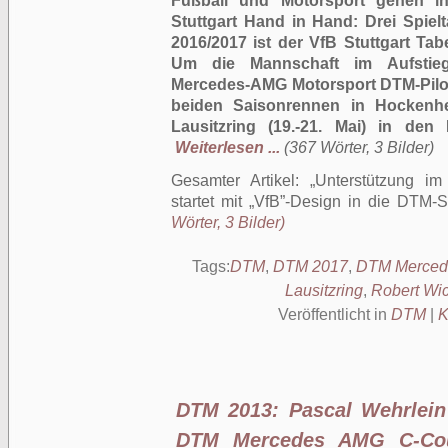
Fußball und Motorsport gehen 
Stuttgart Hand in Hand: Drei Spiel
2016/2017 ist der VfB Stuttgart Tab
Um die Mannschaft im Aufstiegs
Mercedes-AMG Motorsport DTM-Pilot
beiden Saisonrennen in Hockenhe
Lausitzring (19.-21. Mai) in den
Weiterlesen ...
(367 Wörter, 3 Bilder)
Gesamter Artikel:
Unterstützung im
startet mit „VfB”-Design in die DTM-
Wörter, 3 Bilder)
Tags:
DTM
,
DTM 2017
,
DTM Merced
Lausitzring
,
Robert Wi
Veröffentlicht in
DTM
|
K
DTM 2013: Pascal Wehrlein 
DTM Mercedes AMG C-Cou