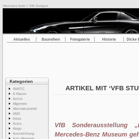
Mercedes-Seite
> VfB Stuttgart
Aktuelles
Baureihen
Fotogalerie
Historie
Dicke 
Kategorien
ARTIKEL MIT ‘VFB ST
4MATIC
A-Klasse
Actros
Allgemein
Alternativantrieb
AMG
Antos
Arocs
VfB Sonderausstellung 
Atego
Mercedes-Benz Museum geht
Auszeichnung
Auto allgemein