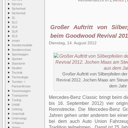
Service
Sicherheit
Sicherheit
SL
SLC
Großer Auftritt von Silber
SLK
SLR
beim Goodwood Revival 20
SLS
smart
Dienstag, 14. August 2012
Sondermodelle
Sonderschutz
Sportwagen
Sprinter
Standorte
Studien
Technik
Großer Auftritt von Silberpfeilen 
Technologie
Revival 2012. Jochen Maas am Steue
Tochter- /
dem Jahr 
Partnerfirmen
Tourenwagen
Transporter
Mercedes-Benz Classic bringt beim d
Tuning
bis 16. September 2012) vier origina
Unfall
Rennstrecke. Die Mercedes-Benz Gr
Unimog
Unterhalt
Jahren gehen unter anderem bei einem
Unterwegs
bei dem auch Auto Union Fahrzeu
V-Klasse
Tradition teilnehmen.
„Damit ist 75 Jah
Vaneo