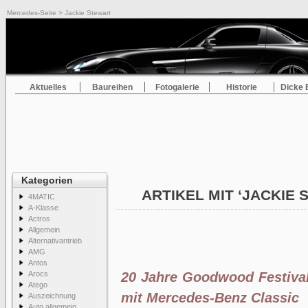
Mercedes-Seite
> Jackie Stewart
Aktuelles
Baureihen
Fotogalerie
Historie
Dicke 
Kategorien
ARTIKEL MIT ‘JACKIE
4MATIC
A-Klasse
Actros
Allgemein
Alternativantrieb
AMG
Antos
Arocs
20 Jahre Goodwood Festival
Atego
mit Mercedes-Benz Classic
Auszeichnung
Auto allgemein