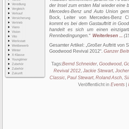
Veredlung
der Insel zum ersten Mal wieder eine 
Vergleich
Mercedes-Benz und Auto Union gem
Verkauf
Bock, Leiter von Mercedes-Benz C
Versicherung
Vertrieb
kommt es bei dem Gastauftritt in Good
Viano
handelt es sich um einen einzigart
Vision
Rennbedingungen.“
Weiterlesen ...
(1
Vito
Werkstatt
Gesamter Artikel:
Großer Auftritt von 
Wettbewerb
Winter
Goodwood Revival 2012
.
Ganzer Beitr
X-Klasse
Youngtimer
Tags:
Bernd Schneider
,
Goodwood
,
Go
Zubehör
Zubehör
Revival 2012
,
Jackie Stewart
,
Joche
Zukunft
Classic
,
Paul Stewart
,
Roland Asch
,
Si
Veröffentlicht in
Events
|