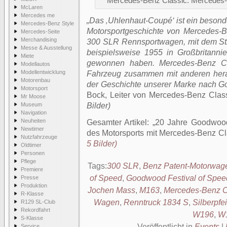
Mercedes-Benz Classic. Mercedes
McLaren
Mercedes me
„Das ‚Uhlenhaut-Coupé‘ ist ein besonde
Mercedes-Benz Style
Motorsportgeschichte von Mercedes-B
Mercedes-Seite
Merchandising
300 SLR Rennsportwagen, mit dem Sti
Messe & Ausstellung
beispielsweise 1955 in Großbritannien
Miete
gewonnen haben. Mercedes-Benz Clas
Modellautos
Modellentwicklung
Fahrzeug zusammen mit anderen her
Motorenbau
der Geschichte unserer Marke nach G
Motorsport
Bock, Leiter von Mercedes-Benz Clas
Mr Moose
Museum
Bilder)
Navigation
Neuheiten
Gesamter Artikel:
20 Jahre Goodwood
Newtimer
des Motorsports mit Mercedes-Benz Cl
Nutzfahrzeuge
5 Bilder)
Oldtimer
Personen
Pflege
Tags:
300 SLR
,
Benz Patent-Motorwag
Premiere
of Speed
,
Goodwood Festival of Spee
Presse
Produktion
Jochen Mass
,
M163
,
Mercedes-Benz C
R-Klasse
Wagen
,
Renntruck 1834 S
,
Silberpfei
R129 SL-Club
Rekordfahrt
W196
,
W
S-Klasse
Veröffentlicht in
Events
|
Service