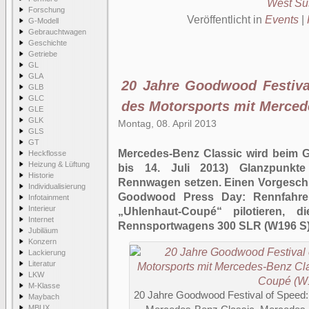
West Su
Forschung
Veröffentlicht in
Events
|
G-Modell
Gebrauchtwagen
Geschichte
Getriebe
GL
GLA
20 Jahre Goodwood Festiva
GLB
GLC
des Motorsports mit Merced
GLE
GLK
Montag, 08. April 2013
GLS
GT
Mercedes-Benz Classic wird beim G
Heckflosse
Heizung & Lüftung
bis 14. Juli 2013) Glanzpunkte
Historie
Rennwagen setzen. Einen Vorgeschm
Individualisierung
Goodwood Press Day: Rennfahre
Infotainment
Interieur
„Uhlenhaut-Coupé“ pilotieren, 
Internet
Rennsportwagens 300 SLR (W196 S)
Jubiläum
Konzern
Lackierung
Literatur
LKW
M-Klasse
20 Jahre Goodwood Festival of Speed:
Maybach
MBUX