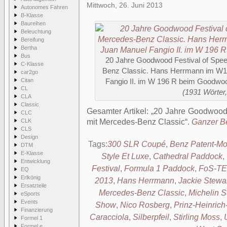
Mittwoch, 26. Juni 2013
Autonomes Fahren
B-Klasse
Baureihen
Beleuchtung
Bereifung
Bertha
Bus
20 Jahre Goodwood Festival of Spee
C-Klasse
Benz Classic. Hans Herrmann im W19
car2go
Citan
Fangio II. im W 196 R beim Goodwo
CL
(1931 Wörter,
CLA
Classic
Gesamter Artikel:
20 Jahre Goodwood 
CLC
CLK
mit Mercedes-Benz Classic
.
Ganzer Be
CLS
Design
Tags:
300 SLR Coupé
,
Benz Patent-M
DTM
E-Klasse
Style Et Luxe
,
Cathedral Paddock
,
Entwicklung
Festival
,
Formula 1 Paddock
,
FoS-T
EQ
Erlkönig
2013
,
Hans Herrmann
,
Jackie Stewa
Ersatzteile
Mercedes-Benz Classic
,
Michelin 
eSports
Events
Show
,
Nico Rosberg
,
Prinz-Heinric
Finanzierung
Caracciola
,
Silberpfeil
,
Stirling Moss
,
Formel 1
Formel e