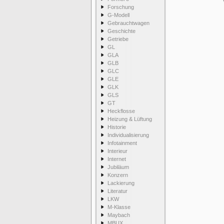
Forschung
G-Modell
Gebrauchtwagen
Geschichte
Getriebe
GL
GLA
GLB
GLC
GLE
GLK
GLS
GT
Heckflosse
Heizung & Lüftung
Historie
Individualisierung
Infotainment
Interieur
Internet
Jubiläum
Konzern
Lackierung
Literatur
LKW
M-Klasse
Maybach
MBUX