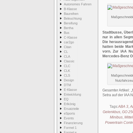
Autonomes Fahren
B-Klasse
Baureihen
Maßgeschneider
Beleuchtung
Bereifung
Bertha
Stadtbusse, Über
Bus
nur in allen Seg
C-Klasse
Die herausragende
car2go
hatten beide Ma
Citan
vorn. Zur IAA Nu
CL
Mercedes-Benz Om
CLA
Classic
CLC
CLK
CLS
Maßgeschneider
Design
Nutzfahrzeu
DTM
E-Klasse
Gesamter Artikel:
Entwicklung
Setra auf der IAA 
EQ
Erlkönig
Tags:
ABA 3
,
A
Ersatzteile
Gelenkbus
,
GO 250
eSports
Minibus
,
Mitte
Events
Powertrain Contr
Finanzierung
Formel 1
Formel e