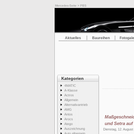
Mercedes-Seite
> PBS
Aktuelles
Baureihen
Fotogale
Kategorien
4MATIC
A-Klasse
Actros
Allgemein
Alternativantrieb
AMG
Antos
Maßgeschneide
Arocs
und Setra auf
Atego
Auszeichnung
Dienstag, 12. August
Auto allgemein