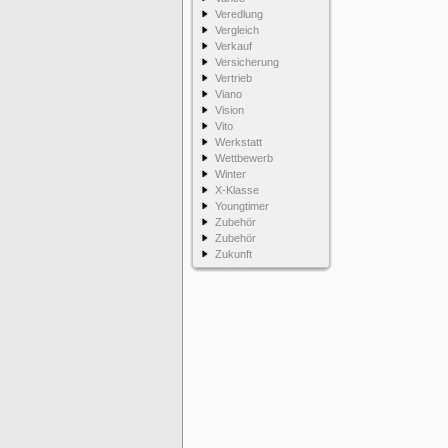
Veredlung
Vergleich
Verkauf
Versicherung
Vertrieb
Viano
Vision
Vito
Werkstatt
Wettbewerb
Winter
X-Klasse
Youngtimer
Zubehör
Zubehör
Zukunft