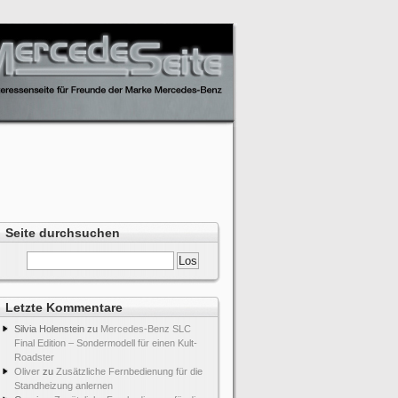
Seite durchsuchen
Letzte Kommentare
Silvia Holenstein
zu
Mercedes-Benz SLC
Final Edition – Sondermodell für einen Kult-
Roadster
Oliver
zu
Zusätzliche Fernbedienung für die
Standheizung anlernen