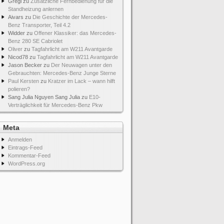
Gregi
zu
Zusätzliche Fernbedienung für die
Standheizung anlernen
Aivars
zu
Die Geschichte der Mercedes-
Benz Transporter, Teil 4.2
Widder
zu
Offener Klassiker: das Mercedes-
Benz 280 SE Cabriolet
Oliver
zu
Tagfahrlicht am W211 Avantgarde
Nicod78
zu
Tagfahrlicht am W211 Avantgarde
Jason Becker
zu
Der Neuwagen unter den
Gebrauchten: Mercedes-Benz Junge Sterne
Paul Kersten
zu
Kratzer im Lack – wann hilft
polieren?
Sang Julia Nguyen Sang Julia
zu
E10-
Verträglichkeit für Mercedes-Benz Pkw
Meta
Anmelden
Eintrags-Feed
Kommentar-Feed
WordPress.org