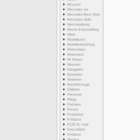
McLaren
Mercedes me
Mercedes-Benz Style
Mercedes-Seite
Merchandising
Messe & Ausstellung
Miete
Modellautos
Modellentwicklung
Motorenbau
Motorsport
Mr Moose
Museum
Navigation
Neuheiten
Newtimer
Nutzfahrzeuge
Oldtimer
Personen
Pflege
Premiere
Presse
Produktion
R-Klasse
R129 SL-Club
Rekordfahrt
S-Klasse
Service