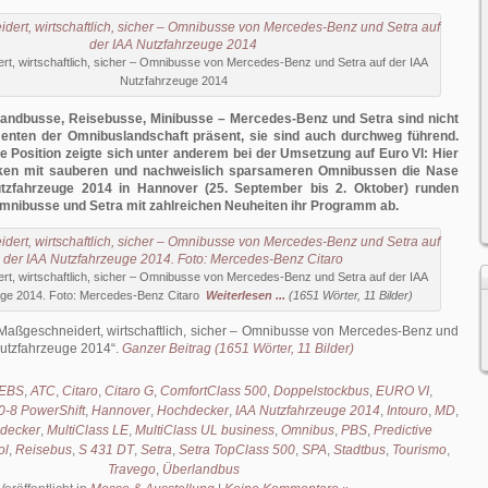
t, wirtschaftlich, sicher – Omnibusse von Mercedes-Benz und Setra auf der IAA
Nutzfahrzeuge 2014
landbusse, Reisebusse, Minibusse – Mercedes-Benz und Setra sind nicht
menten der Omnibuslandschaft präsent, sie sind auch durchweg führend.
 Position zeigte sich unter anderem bei der Umsetzung auf Euro VI: Hier
rken mit sauberen und nachweislich sparsameren Omnibussen die Nase
tzfahrzeuge 2014 in Hannover (25. September bis 2. Oktober) runden
nibusse und Setra mit zahlreichen Neuheiten ihr Programm ab.
t, wirtschaftlich, sicher – Omnibusse von Mercedes-Benz und Setra auf der IAA
ge 2014. Foto: Mercedes-Benz Citaro
Weiterlesen ...
(1651 Wörter, 11 Bilder)
Maßgeschneidert, wirtschaftlich, sicher – Omnibusse von Mercedes-Benz und
Nutzfahrzeuge 2014
.
Ganzer Beitrag (1651 Wörter, 11 Bilder)
EBS
,
ATC
,
Citaro
,
Citaro G
,
ComfortClass 500
,
Doppelstockbus
,
EURO VI
,
-8 PowerShift
,
Hannover
,
Hochdecker
,
IAA Nutzfahrzeuge 2014
,
Intouro
,
MD
,
ldecker
,
MultiClass LE
,
MultiClass UL business
,
Omnibus
,
PBS
,
Predictive
ol
,
Reisebus
,
S 431 DT
,
Setra
,
Setra TopClass 500
,
SPA
,
Stadtbus
,
Tourismo
,
Travego
,
Überlandbus