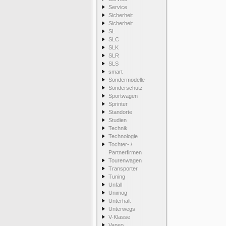
Service
Sicherheit
Sicherheit
SL
SLC
SLK
SLR
SLS
smart
Sondermodelle
Sonderschutz
Sportwagen
Sprinter
Standorte
Studien
Technik
Technologie
Tochter- /
Partnerfirmen
Tourenwagen
Transporter
Tuning
Unfall
Unimog
Unterhalt
Unterwegs
V-Klasse
Vaneo