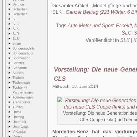
Service
Gesamter Artikel:
Modellpflege und n
Sicherheit
SLK
.
Ganzer Beitrag (221 Wörter, 6 Bil
Sicherheit
SL
SLC
Tags:
Auto Motor und Sport
,
Facelift
,
M
SLK
SLC
,
S
SLR
SLS
Veröffentlicht in
SLK
|
K
smart
Sondermodelle
Sonderschutz
Sportwagen
Sprinter
Standorte
Vorstellung: Die neue Gene
Studien
CLS
Technik
Technologie
Mittwoch, 18. Juni 2014
Tochter- /
Partnerfirmen
Tourenwagen
Transporter
Tuning
Unfall
Vorstellung: Die neue Generation d
Unimog
CLS Coupé (links) und der 
Unterhalt
Unterwegs
Mercedes-Benz hat das viertür
V-Klasse
Vaneo