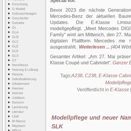
Special
vor.
Forschung
G-Modell
Bevor 2023 die nächste Generation
Gebrauchtwagen
Mercedes-Benz der aktuellen Baur
Geschichte
Updates. Die E-Klasse Limou
Getriebe
GL
modellgepflegt. „Meet Mercedes DIG
GLA
Family“ wird am Mittwoch, den 27. M
GLB
digitalen Plattform Mercedes m
GLC
GLE
ausgestrahlt.
Weiterlesen ...
(404 Wörte
GLK
GLS
Gesamter Artikel:
Am 27. Mai präsen
GT
Klasse Coupé und Cabriolet
.
Ganzer B
Heckflosse
Heizung & Lüftung
Historie
Tags:
A238
,
C238
,
E-Klasse Cabri
Individualisierung
Modellpfleg
Infotainment
Interieur
Veröffentlicht in
E-Klasse
Internet
Jubiläum
Konzern
Lackierung
Literatur
Modellpflege und neuer Na
LKW
M-Klasse
SLK
Maybach
MBUX