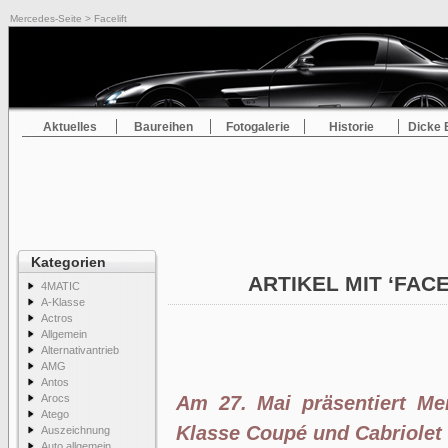
Mercedes-Seite
> Facelift
Aktuelles
Baureihen
Fotogalerie
Historie
Dicke 
Kategorien
ARTIKEL MIT ‘FAC
4MATIC
A-Klasse
Actros
Allgemein
Alternativantrieb
AMG
Antos
Arocs
Am 27. Mai präsentiert Me
Atego
Klasse Coupé und Cabriolet
Auszeichnung
Auto allgemein