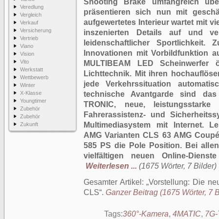
Shooting Brake umfangreich über
Veredlung
präsentieren sich nun mit geschär
Vergleich
aufgewertetes Interieur wartet mit v
Verkauf
Versicherung
inszenierten Details auf und v
Vertrieb
leidenschaftlicher Sportlichkeit
Viano
Innovationen mit Vorbildfunktion au
Vision
Vito
MULTIBEAM LED Scheinwerfer ö
Werkstatt
Lichttechnik. Mit ihren hochauflö
Wettbewerb
jede Verkehrssituation automatis
Winter
X-Klasse
technische Avantgarde sind das 
Youngtimer
TRONIC, neue, leistungsstarke M
Zubehör
Fahrerassistenz- und Sicherheits
Zubehör
Multimediasystem mit Internet. 
Zukunft
AMG Varianten CLS 63 AMG Coupé 
585 PS die Pole Position. Bei alle
vielfältigen neuen Online-Dien
Weiterlesen ...
(1675 Wörter, 7 Bilder)
Gesamter Artikel:
Vorstellung: Die n
CLS
.
Ganzer Beitrag (1675 Wörter, 7 B
Tags:
360°-Kamera
,
4MATIC
,
7G-