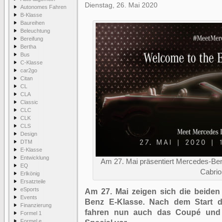
Dienstag, 26. Mai 2020
Autonomes Fahren
B-Klasse
Baureihen
Beleuchtung
Bereifung
Bertha
Bus
C-Klasse
car2go
Citan
CL
CLA
Classic
CLC
CLK
CLS
Design
DTM
E-Klasse
Entwicklung
Am 27. Mai präsentiert Mercedes-Be
EQ
Cabrio
Erlkönig
Ersatzteile
eSports
Am 27. Mai zeigen sich die beiden
Events
Benz E-Klasse. Nach dem Start d
Finanzierung
fahren nun auch das Coupé und
Formel 1
Formel e