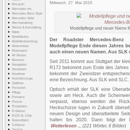
Mittwoch, 27. Mai 2015
McLaren
Mercedes me
Mercedes-Benz Style
Mercedes-Seite
Merchandising
Messe & Ausstellung
Modellpflege und neuer Name 
Miete
Modellautos
Der Roadster Mercedes-Benz S
Modellentwicklung
Modellpflege Ende diesen Jahres be
Motorenbau
Motorsport
auch einen neuen Namen. Aus SLK 
Mr Moose
Museum
Seit 2011 kommt aus Stuttgart der kl
Navigation
R172 bekommt zum Ende des Jahres e
Neuheiten
bekommt der Zweisitzer entsprechen
Newtimer
Nutzfahrzeuge
eine Bezeichnung. Aus SLK wird SLC.
Oldtimer
Personen
Optisch erhält der SLK eine Überarb
Pflege
sowie am Heck. Auch die Scheinwe
Premiere
verpasst, ebenso werden die Rückl
Presse
Produktion
Heckschürze lugen in Zukunft überarb
R-Klasse
neuem Design und überarbeitete Seit
R129 SL-Club
halten bis 2020. Dann folgt der 
Rekordfahrt
S-Klasse
Weiterlesen ...
(221 Wörter, 6 Bilder)
Service