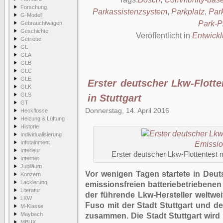
Forschung
Parkassistenzsystem
,
Parkplatz
,
Par
G-Modell
Park-Pi
Gebrauchtwagen
Geschichte
Veröffentlicht in
Entwick
Getriebe
GL
GLA
GLB
GLC
GLE
Erster deutscher Lkw-Flotte
GLK
GLS
in Stuttgart
GT
Donnerstag, 14. April 2016
Heckflosse
Heizung & Lüftung
Historie
Individualisierung
Infotainment
Interieur
Erster deutscher Lkw-Flottentest m
Internet
Jubiläum
Vor wenigen Tagen startete in Deuts
Konzern
Lackierung
emissionsfreien batteriebetriebenen
Literatur
der führende Lkw-Hersteller weltwei
LKW
Fuso mit der Stadt Stuttgart und 
M-Klasse
Maybach
zusammen. Die Stadt Stuttgart wir
MBUX