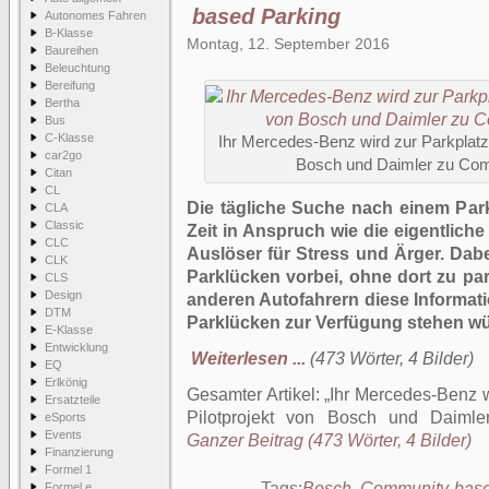
based Parking
Autonomes Fahren
B-Klasse
Montag, 12. September 2016
Baureihen
Beleuchtung
Bereifung
Bertha
Bus
C-Klasse
Ihr Mercedes-Benz wird zur Parkplatz
car2go
Bosch und Daimler zu Com
Citan
CL
Die tägliche Suche nach einem Park
CLA
Classic
Zeit in Anspruch wie die eigentliche 
CLC
Auslöser für Stress und Ärger. Dabe
CLK
Parklücken vorbei, ohne dort zu pa
CLS
Design
anderen Autofahrern diese Informati
DTM
Parklücken zur Verfügung stehen w
E-Klasse
Entwicklung
Weiterlesen ...
(473 Wörter, 4 Bilder)
EQ
Erlkönig
Gesamter Artikel:
Ihr Mercedes-Benz 
Ersatzteile
Pilotprojekt von Bosch und Daiml
eSports
Events
Ganzer Beitrag (473 Wörter, 4 Bilder)
Finanzierung
Formel 1
Tags:
Bosch
,
Community-base
Formel e