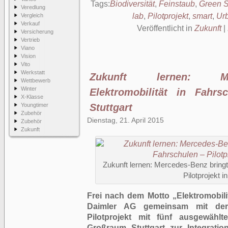
Tags:
Biodiversität
,
Feinstaub
,
Green S
Veredlung
lab
,
Pilotprojekt
,
smart
,
Urb
Vergleich
Verkauf
Veröffentlicht in
Zukunft
|
Versicherung
Vertrieb
Viano
Vision
Vito
Werkstatt
Zukunft lernen: Me
Wettbewerb
Winter
Elektromobilität in Fahrs
X-Klasse
Youngtimer
Stuttgart
Zubehör
Dienstag, 21. April 2015
Zubehör
Zukunft
Zukunft lernen: Mercedes-Benz bringt 
Pilotprojekt in
Frei nach dem Motto „Elektromobili
Daimler AG gemeinsam mit d
Pilotprojekt mit fünf ausgewäh
Großraum Stuttgart zur Integratio