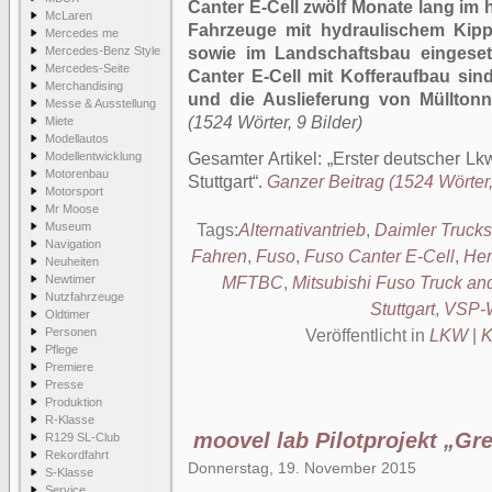
Canter E-Cell zwölf Monate lang im h
McLaren
Fahrzeuge mit hydraulischem Kipp
Mercedes me
Mercedes-Benz Style
sowie im Landschaftsbau eingeset
Mercedes-Seite
Canter E-Cell mit Kofferaufbau sin
Merchandising
und die Auslieferung von Müllton
Messe & Ausstellung
(1524 Wörter, 9 Bilder)
Miete
Modellautos
Modellentwicklung
Gesamter Artikel:
Erster deutscher Lkw
Motorenbau
Stuttgart
.
Ganzer Beitrag (1524 Wörter,
Motorsport
Mr Moose
Museum
Tags:
Alternativantrieb
,
Daimler Trucks
Navigation
Fahren
,
Fuso
,
Fuso Canter E-Cell
,
Her
Neuheiten
Newtimer
MFTBC
,
Mitsubishi Fuso Truck an
Nutzfahrzeuge
Stuttgart
,
VSP-
Oldtimer
Personen
Veröffentlicht in
LKW
|
K
Pflege
Premiere
Presse
Produktion
R-Klasse
moovel lab Pilotprojekt „Gr
R129 SL-Club
Rekordfahrt
Donnerstag, 19. November 2015
S-Klasse
Service