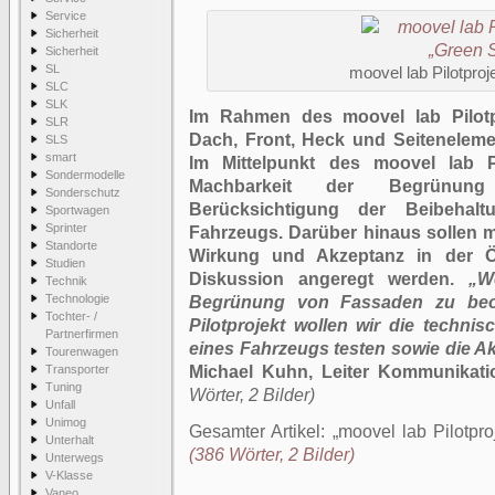
Service
Sicherheit
Sicherheit
SL
moovel lab Pilotproj
SLC
SLK
Im Rahmen des moovel lab Pilotp
SLR
Dach, Front, Heck und Seiteneleme
SLS
smart
Im Mittelpunkt des moovel lab P
Sondermodelle
Machbarkeit der Begrünun
Sonderschutz
Berücksichtigung der Beibehal
Sportwagen
Sprinter
Fahrzeugs. Darüber hinaus sollen 
Standorte
Wirkung und Akzeptanz in der Öff
Studien
Diskussion angeregt werden.
„W
Technik
Technologie
Begrünung von Fassaden zu beo
Tochter- /
Pilotprojekt wollen wir die techn
Partnerfirmen
eines Fahrzeugs testen sowie die A
Tourenwagen
Transporter
Michael Kuhn, Leiter Kommunikati
Tuning
Wörter, 2 Bilder)
Unfall
Unimog
Gesamter Artikel:
moovel lab Pilotpro
Unterhalt
(386 Wörter, 2 Bilder)
Unterwegs
V-Klasse
Vaneo