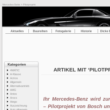
Mercedes-Seite
> Pilotprojekt
Aktuelles
Baureihen
Fotogalerie
Historie
Dicke 
Kategorien
ARTIKEL MIT ‘PILOT
4MATIC
A-Klasse
Actros
Allgemein
Alternativantrieb
AMG
Antos
Arocs
Ihr Mercedes-Benz wird zu
Atego
– Pilotprojekt von Bosch u
Auszeichnung
Auto allgemein