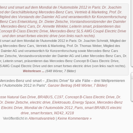
mart auf dem Mondial de l’Automobile 2012 in Paris: Dr. Joachim Schmidt, Mitglied der
ng Mercedes-Benz Cars, Vertrieb & Marketing, Prof. Dr. Thomas Weber, Mitglied des
r Daimler AG und verantwortlich für Konzernforschung sowie Mercedes-Benz Cars
eter Zetsche, Vorstandsvorsitzender der Daimler AG und Leiter Mercedes-Benz Cars, Dr.
r, Leiterin smart, präsentieren das Mercedes-Benz Concept B-Class Electric Drive,
AMG Coupé Electric Drive und den smart fortwo electric drive (von links nach rechts).
Weiterlesen ...
(648 Wörter, 7 Bilder)
Mercedes-Benz und smart – „Electric Drive“ für alle Fälle – drei Weltpremieren
 l’Automobile 2012 in Paris
.
Ganzer Beitrag (648 Wörter, 7 Bilder)
asse Natural Gas Drive
,
BRABUS
,
C197
,
Concept B-Class Electric Drive
,
Dr.
Dr. Dieter Zetsche
,
electric drive
,
Elektroauto
,
Energy Space
,
Mercedes-Benz
lectric Drive
,
Mondial de l’Automobile 2012
,
Paris
,
smart BRABUS electric
drive
,
smart forstars
,
W242
,
X218
Veröffentlicht in
Alternativantrieb
|
Keine Kommentare »