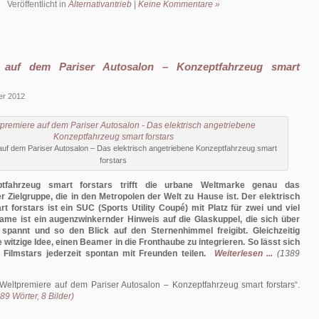
Veröffentlicht in
Alternativantrieb
|
Keine Kommentare »
e auf dem Pariser Autosalon – Konzeptfahrzeug smart
er 2012
auf dem Pariser Autosalon – Das elektrisch angetriebene Konzeptfahrzeug smart
forstars
tfahrzeug smart forstars trifft die urbane Weltmarke genau das
r Zielgruppe, die in den Metropolen der Welt zu Hause ist. Der elektrisch
t forstars ist ein SUC (Sports Utility Coupé) mit Platz für zwei und viel
ame ist ein augenzwinkernder Hinweis auf die Glaskuppel, die sich über
spannt und so den Blick auf den Sternenhimmel freigibt. Gleichzeitig
e witzige Idee, einen Beamer in die Fronthaube zu integrieren. So lässt sich
Filmstars jederzeit spontan mit Freunden teilen.
Weiterlesen ...
(1389
Weltpremiere auf dem Pariser Autosalon – Konzeptfahrzeug smart forstars
.
89 Wörter, 8 Bilder)