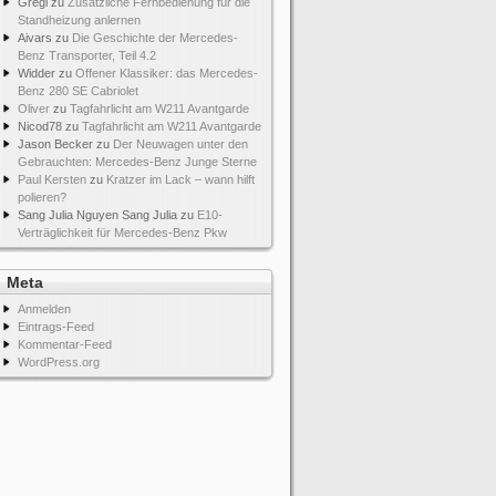
Gregi
zu
Zusätzliche Fernbedienung für die
Standheizung anlernen
Aivars
zu
Die Geschichte der Mercedes-
Benz Transporter, Teil 4.2
Widder
zu
Offener Klassiker: das Mercedes-
Benz 280 SE Cabriolet
Oliver
zu
Tagfahrlicht am W211 Avantgarde
Nicod78
zu
Tagfahrlicht am W211 Avantgarde
Jason Becker
zu
Der Neuwagen unter den
Gebrauchten: Mercedes-Benz Junge Sterne
Paul Kersten
zu
Kratzer im Lack – wann hilft
polieren?
Sang Julia Nguyen Sang Julia
zu
E10-
Verträglichkeit für Mercedes-Benz Pkw
Meta
Anmelden
Eintrags-Feed
Kommentar-Feed
WordPress.org