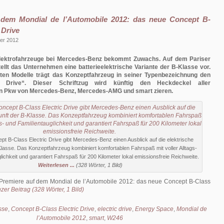
 dem Mondial de l’Automobile 2012: das neue Concept B-
 Drive
er 2012
Elektrofahrzeuge bei Mercedes-Benz bekommt Zuwachs. Auf dem Pariser
ellt das Unternehmen eine batterieelektrische Variante der B-Klasse vor.
sten Modelle trägt das Konzeptfahrzeug in seiner Typenbezeichnung den
ic Drive“. Dieser Schriftzug wird künftig den Heckdeckel aller
hen Pkw von Mercedes-Benz, Mercedes-AMG und smart zieren.
pt B-Class Electric Drive gibt Mercedes-Benz einen Ausblick auf die elektrische
lasse. Das Konzeptfahrzeug kombiniert komfortablen Fahrspaß mit voller Alltags-
lichkeit und garantiert Fahrspaß für 200 Kilometer lokal emissionsfreie Reichweite.
Weiterlesen ...
(328 Wörter, 1 Bild)
Premiere auf dem Mondial de l’Automobile 2012: das neue Concept B-Class
zer Beitrag (328 Wörter, 1 Bild)
sse
,
Concept B-Class Electric Drive
,
electric drive
,
Energy Space
,
Mondial de
l’Automobile 2012
,
smart
,
W246