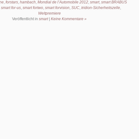
ne
,
forstars
,
hambach
,
Mondial de l’Automobile 2012
,
smart
,
smart BRABUS
,
smart for-us
,
smart fortwo
,
smart forvision
,
SUC
,
tridion-Sicherheitszelle
,
Weltpremiere
Veröffentlicht in
smart
|
Keine Kommentare »