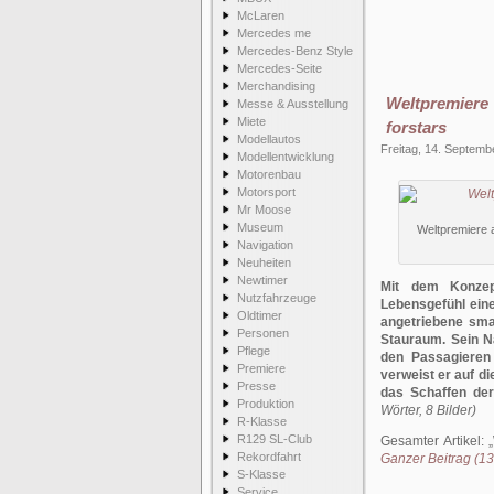
McLaren
Mercedes me
Mercedes-Benz Style
Mercedes-Seite
Merchandising
Weltpremier
Messe & Ausstellung
Miete
forstars
Modellautos
Freitag, 14. Septemb
Modellentwicklung
Motorenbau
Motorsport
Mr Moose
Museum
Weltpremiere 
Navigation
Neuheiten
Newtimer
Mit dem Konzep
Nutzfahrzeuge
Lebensgefühl eine
Oldtimer
angetriebene smar
Personen
Stauraum. Sein N
Pflege
den Passagieren 
Premiere
verweist er auf di
Presse
das Schaffen der 
Produktion
Wörter, 8 Bilder)
R-Klasse
R129 SL-Club
Gesamter Artikel:
Rekordfahrt
Ganzer Beitrag (13
S-Klasse
Service