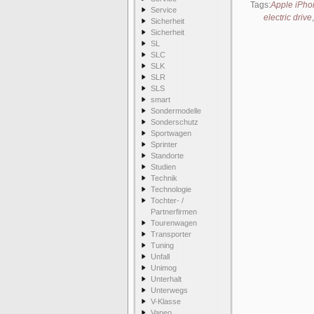
Tags:
Apple iPho
Service
electric drive
Sicherheit
Sicherheit
SL
SLC
SLK
SLR
SLS
smart
Sondermodelle
Sonderschutz
Sportwagen
Sprinter
Standorte
Studien
Technik
Technologie
Tochter- /
Partnerfirmen
Tourenwagen
Transporter
Tuning
Unfall
Unimog
Unterhalt
Unterwegs
V-Klasse
Vaneo