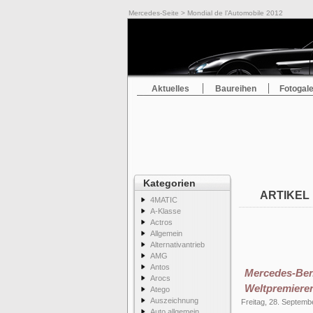
Mercedes-Seite
> Mondial de l’Automobile 2012
Aktuelles
Baureihen
Fotogale
Kategorien
ARTIKEL 
4MATIC
A-Klasse
Actros
Allgemein
Alternativantrieb
AMG
Antos
Mercedes-Ben
Arocs
Weltpremieren
Atego
Auszeichnung
Freitag, 28. Septemb
Auto allgemein