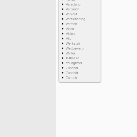
Veredlung
Vergleich
Verkauf
Versicherung
Vertrieb
Viano
Vision
Vito
Werkstatt
Wettbewerb
Winter
X-Klasse
Youngtimer
Zubehör
Zubehör
Zukunft