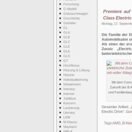
Forschung
G-Modell
Premiere auf
Gebrauchtwagen
Class Electric
Geschichte
Getriebe
Montag, 17. Septemb
GL
GLA
Die Familie der 
GLB
Automobilsalon st
GLC
Als eines der er
GLE
Zusatz „Electr
GLK
batterielektrisc
GLS
GT
Heckflosse
Heizung & Lüftung
Historie
Individualisierung
Mit dem Conce
Infotainment
Zukunft der B-K
Interieur
und Familientaug
Internet
Jubiläum
Konzern
Gesamter Artikel:
Lackierung
Electric Drive
.
Gan
Literatur
LKW
M-Klasse
Tags:
AMG
,
B-Kla
Maybach
MBUX