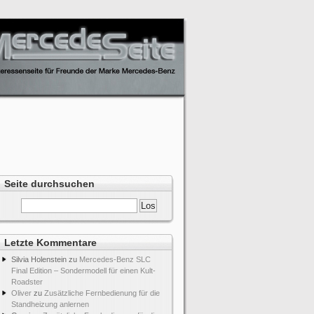
Seite durchsuchen
Letzte Kommentare
Silvia Holenstein
zu
Mercedes-Benz SLC
Final Edition – Sondermodell für einen Kult-
Roadster
Oliver
zu
Zusätzliche Fernbedienung für die
Standheizung anlernen