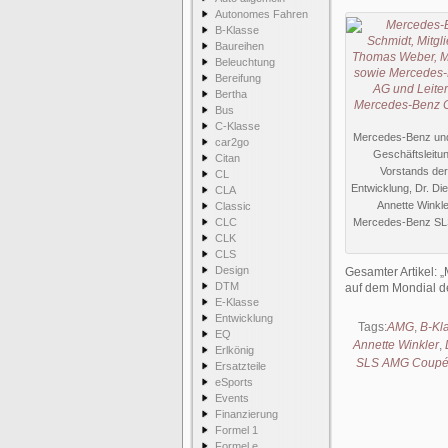
Autonomes Fahren
B-Klasse
Baureihen
Beleuchtung
Bereifung
Bertha
Bus
C-Klasse
Mercedes-Benz und s
car2go
Geschäftsleitu
Citan
Vorstands de
CL
Entwicklung, Dr. Di
CLA
Annette Winkle
Classic
CLC
Mercedes-Benz SLS 
CLK
CLS
Design
Gesamter Artikel:
DTM
auf dem Mondial de
E-Klasse
Entwicklung
Tags:
AMG
,
B-Kl
EQ
Annette Winkler
,
Erlkönig
SLS AMG Coupé E
Ersatzteile
eSports
Events
Finanzierung
Formel 1
Formel e