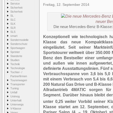
Service
Freitag, 12. September 2014
Sicherheit
Sicherheit
SL
SLC
SLK
Die neue Mercedes-Benz B-Klasse: D
SLR
SLS
smart
Konzeptionell wie technologisch h
Sondermodelle
Klasse das neue Kompaktklasse-
Sonderschutz
eingeläutet. Seit seiner Markte
Sportwagen
Sprinter
Sportstourer weltweit über 350.000 
Standorte
Benz den Bestseller einer umfangr
Studien
und außen wie innen aufgewertet,
Technik
definierte Ausstattungslinien. Fünf
Technologie
Tochter- /
Verbrauchsspanne von 3,6 bis 5,0 l/
Partnerfirmen
mit einem Verbrauch von 5,4 bis 6,6 
Tourenwagen
200 Natural Gas Drive und B-Klasse 
Transporter
Tuning
Allradantrieb 4MATIC sorgen für
Unfall
Segment. Darüber hinaus bleibt der
Unimog
Unterhalt
unter 0,25 weiter Vorbild seiner K
Unterwegs
Klasse startet am 12. September, 
V-Klasse
Pariser Salon (4. – 19. Oktober) s
Vaneo