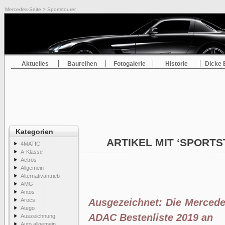
Mercedes-Seite
> Sportstourer
Aktuelles
Baureihen
Fotogalerie
Historie
Dicke 
Kategorien
ARTIKEL MIT ‘SPORT
4MATIC
A-Klasse
Actros
Allgemein
Alternativantrieb
AMG
Antos
Arocs
Ausgezeichnet: Die Mercede
Atego
ADAC Bestenliste 2019 an
Auszeichnung
Auto allgemein