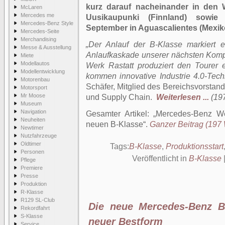
kurz darauf nacheinander in den 
McLaren
Mercedes me
Uusikaupunki (Finnland) sowie
Mercedes-Benz Style
September in Aguascalientes (Mexik
Mercedes-Seite
Merchandising
„Der Anlauf der B-Klasse markiert e
Messe & Ausstellung
Anlaufkaskade unserer nächsten Kom
Miete
Modellautos
Werk Rastatt produziert den Tourer 
Modellentwicklung
kommen innovative Industrie 4.0-Tech
Motorenbau
Schäfer, Mitglied des Bereichsvorstan
Motorsport
Mr Moose
und Supply Chain.
Weiterlesen ...
(197
Museum
Navigation
Gesamter Artikel:
Mercedes-Benz Wer
Neuheiten
neuen B-Klasse
.
Ganzer Beitrag (197 W
Newtimer
Nutzfahrzeuge
Oldtimer
Tags:
B-Klasse
,
Produktionsstart
Personen
Veröffentlicht in
B-Klasse
Pflege
Premiere
Presse
Produktion
R-Klasse
R129 SL-Club
Die neue Mercedes-Benz B-
Rekordfahrt
S-Klasse
neuer Bestform
Service