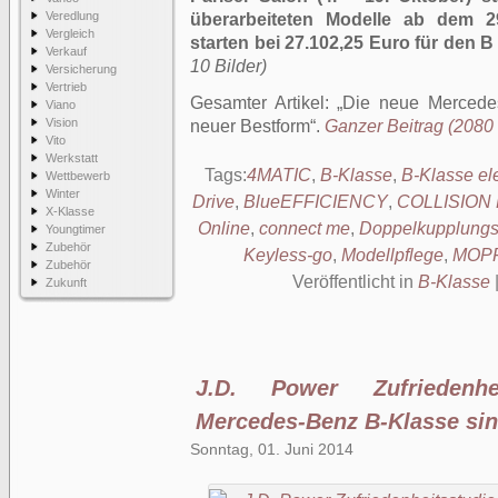
Veredlung
überarbeiteten Modelle ab dem 2
Vergleich
starten bei 27.102,25 Euro für den B
Verkauf
10 Bilder)
Versicherung
Vertrieb
Gesamter Artikel:
Die neue Mercedes
Viano
Vision
neuer Bestform
.
Ganzer Beitrag (2080 
Vito
Werkstatt
Tags:
4MATIC
,
B-Klasse
,
B-Klasse ele
Wettbewerb
Winter
Drive
,
BlueEFFICIENCY
,
COLLISION
X-Klasse
Online
,
connect me
,
Doppelkupplung
Youngtimer
Zubehör
Keyless-go
,
Modellpflege
,
MOP
Zubehör
Veröffentlicht in
B-Klasse
Zukunft
J.D. Power Zufriedenhe
Mercedes-Benz B-Klasse sin
Sonntag, 01. Juni 2014