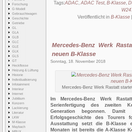
Tags:
ADAC
,
ADAC Test
,
B-Klasse
,
D
Forschung
G-Modell
W24
Gebrauchtwagen
Veröffentlicht in
B-Klasse
Geschichte
Getriebe
GL
GLA
GLB
GLC
Mercedes-Benz Werk Rastat
GLE
GLK
neuen B-Klasse
GLS
GT
Sonntag, 18. November 2018
Heckflosse
Heizung & Lüftung
Historie
Individualisierung
Infotainment
Mercedes-Benz Werk Rastatt startet
Interieur
Internet
Im Mercedes-Benz Werk Rastat
Jubiläum
Konzern
Serienfertigung des zweiten K
Lackierung
Generation begonnen. Damit s
Literatur
Erfolgsgeschichte des Tourers fo
LKW
M-Klasse
Ausstattung setzt die B-Klasse 
Maybach
Monaten ist bereits die A-Klasse 
MBUX