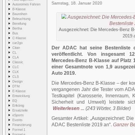
Samstag, 18. Januar 2020
Autonomes Fahren
B-Klasse
Baureihen
Beleuchtung
Bereifung
Bertha
Ausgezeichnet: Die Mercedes-Benz B-K
Bus
2019 
C-Klasse
car2go
Der ADAC hat seine Bestenliste 
Citan
CL
veröffentlicht. Von insgesamt 1
CLA
Mercedes-Benz B-Klasse auf Platz 
Classic
einer Gesamtnote von 1,9 ausgezei
CLC
CLK
Auto 2019.
CLS
Design
Die Mercedes-Benz B-Klasse – der komp
DTM
vergangenen Jahr die Tester vom ADA
E-Klasse
Testkapitel (Karosserie, Innenraum, K
Entwicklung
EQ
Sicherheit und Umwelt) leistete sic
Erlkönig
Weiterlesen ...
(243 Wörter, 3 Bilder)
Ersatzteile
eSports
Gesamter Artikel:
Ausgezeichnet: Die
Events
ADAC Bestenliste 2019 an
.
Ganzer Bei
Finanzierung
Formel 1
Formel e