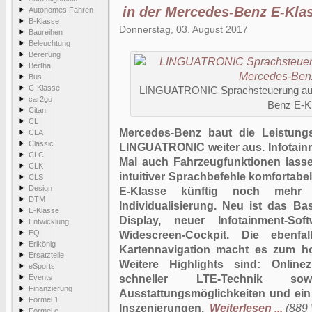
in der Mercedes-Benz E-Kla
Autonomes Fahren
B-Klasse
Donnerstag, 03. August 2017
Baureihen
Beleuchtung
Bereifung
Bertha
Bus
C-Klasse
LINGUATRONIC Sprachsteuerung auf
car2go
Benz E-K
Citan
CL
Mercedes-Benz baut die Leistungs
CLA
Classic
LINGUATRONIC weiter aus. Infotain
CLC
Mal auch Fahrzeugfunktionen lasse
CLK
intuitiver Sprachbefehle komfortabel 
CLS
Design
E-Klasse künftig noch mehr at
DTM
Individualisierung. Neu ist das B
E-Klasse
Display, neuer Infotainment-S
Entwicklung
EQ
Widescreen-Cockpit. Die ebenf
Erlkönig
Kartennavigation macht es zum ho
Ersatzteile
Weitere Highlights sind: Online
eSports
Events
schneller LTE-Technik sowi
Finanzierung
Ausstattungsmöglichkeiten und ein
Formel 1
Inszenierungen.
Weiterlesen ...
(889 
Formel e