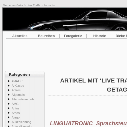
Mercedes-Seite
> Live Traffic Information
Aktuelles
Baureihen
Fotogalerie
Historie
Dicke 
Kategorien
ARTIKEL MIT ‘LIVE TR
4MATIC
A-Klasse
GETA
Actros
Allgemein
Alternativantrieb
AMG
Antos
Arocs
Atego
Auszeichnung
LINGUATRONIC Sprachsteu
Auto allgemein