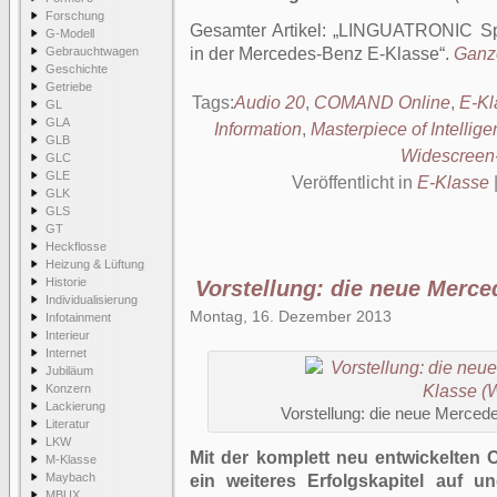
Forschung
Gesamter Artikel:
LINGUATRONIC Spr
G-Modell
Gebrauchtwagen
in der Mercedes-Benz E-Klasse
.
Ganze
Geschichte
Getriebe
Tags:
Audio 20
,
COMAND Online
,
E-Kl
GL
GLA
Information
,
Masterpiece of Intellig
GLB
Widescreen
GLC
GLE
Veröffentlicht in
E-Klasse
GLK
GLS
GT
Heckflosse
Heizung & Lüftung
Historie
Vorstellung: die neue Merc
Individualisierung
Montag, 16. Dezember 2013
Infotainment
Interieur
Internet
Jubiläum
Konzern
Lackierung
Vorstellung: die neue Merce
Literatur
LKW
Mit der komplett neu entwickelten
M-Klasse
Maybach
ein weiteres Erfolgskapitel auf 
MBUX