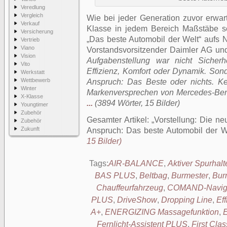
Veredlung
Vergleich
Wie bei jeder Generation zuvor erwa
Verkauf
Klasse in jedem Bereich Maßstäbe s
Versicherung
„Das beste Automobil der Welt“ aufs Ne
Vertrieb
Viano
Vorstandsvorsitzender Daimler AG un
Vision
Aufgabenstellung war nicht Sicherh
Vito
Effizienz, Komfort oder Dynamik. Son
Werkstatt
Wettbewerb
Anspruch: Das Beste oder nichts. Ke
Winter
Markenversprechen von Mercedes-Benz
X-Klasse
...
(3894 Wörter, 15 Bilder)
Youngtimer
Zubehör
Gesamter Artikel:
Vorstellung: Die n
Zubehör
Zukunft
Anspruch: Das beste Automobil der W
15 Bilder)
Tags:
AIR-BALANCE
,
Aktiver Spurhalt
BAS PLUS
,
Beltbag
,
Burmester
,
Bur
Chauffeurfahrzeug
,
COMAND-Naviga
PLUS
,
DriveShow
,
Dropping Line
,
Ef
A+
,
ENERGIZING Massagefunktion
,
E
Fernlicht-Assistent PLUS
,
First Cla