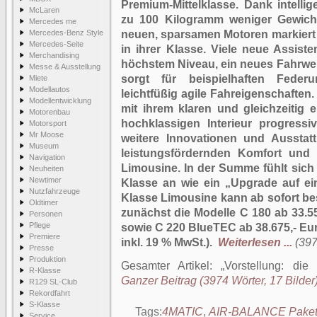
Premium-Mittelklasse. Dank intelli
McLaren
zu 100 Kilogramm weniger Gewicht
Mercedes me
Mercedes-Benz Style
neuen, sparsamen Motoren markiert 
Mercedes-Seite
in ihrer Klasse. Viele neue Assist
Merchandising
höchstem Niveau, ein neues Fahrwer
Messe & Ausstellung
sorgt für beispielhaften Feder
Miete
Modellautos
leichtfüßig agile Fahreigenschaften
Modellentwicklung
mit ihrem klaren und gleichzeitig
Motorenbau
hochklassigen Interieur progressiv
Motorsport
Mr Moose
weitere Innovationen und Ausstatt
Museum
leistungsfördernden Komfort und di
Navigation
Limousine. In der Summe fühlt sic
Neuheiten
Newtimer
Klasse an wie ein „Upgrade auf ei
Nutzfahrzeuge
Klasse Limousine kann ab sofort be
Oldtimer
zunächst die Modelle C 180 ab 33.55
Personen
Pflege
sowie C 220 BlueTEC ab 38.675,- Eur
Premiere
inkl. 19 % MwSt.).
Weiterlesen ...
(397
Presse
Produktion
Gesamter Artikel:
Vorstellung: di
R-Klasse
Ganzer Beitrag (3974 Wörter, 17 Bilder
R129 SL-Club
Rekordfahrt
S-Klasse
Tags:
4MATIC
,
AIR-BALANCE Pake
Service