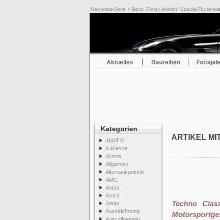
Mercedes-Seite
> Benz „Prinz-Heinrich“-Spezial-Tourenw
Aktuelles
Baureihen
Fotogale
Kategorien
ARTIKEL MI
4MATIC
A-Klasse
Actros
Allgemein
Alternativantrieb
AMG
Antos
Arocs
Techno Clas
Atego
Auszeichnung
Motorsportge
Auto allgemein