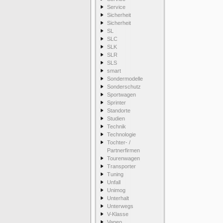
Service
Sicherheit
Sicherheit
SL
SLC
SLK
SLR
SLS
smart
Sondermodelle
Sonderschutz
Sportwagen
Sprinter
Standorte
Studien
Technik
Technologie
Tochter- /
Partnerfirmen
Tourenwagen
Transporter
Tuning
Unfall
Unimog
Unterhalt
Unterwegs
V-Klasse
Vaneo