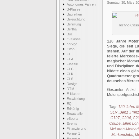
Sonntag, 30. März 2
Autonomes Fahren
B-Klasse
Baureihen
Beleuchtung
Bereifung
Techno Class
Bertha
Bus
C-Klasse
120 Jahre Motors
car2go
Siege, die seit 
Citan
stehen. Auf der d
CL
feierte Mercedes-
CLA
magischer Moment
Classic
und Disziplinen 
CLC
bildete einen gl
CLK
Quadratmeter gro
CLS
deutschen Merce
Design
DTM
Gesamter Artikel
E-Klasse
Motorsportgeschic
Entwicklung
EQ
Tags:
120 Jahre M
Erlkönig
SLR
,
Benz „Prin
Ersatzteile
C197
,
C204
,
C2
eSports
Coupé
,
Ellen Loh
Events
Finanzierung
McLaren-Merced
Formel 1
Markenclubs
,
Me
Formel e