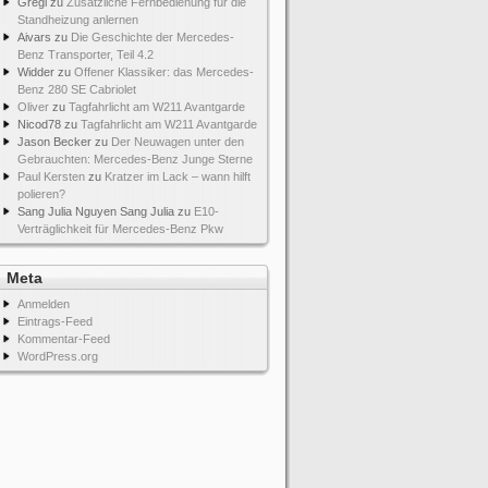
Gregi
zu
Zusätzliche Fernbedienung für die
Standheizung anlernen
Aivars
zu
Die Geschichte der Mercedes-
Benz Transporter, Teil 4.2
Widder
zu
Offener Klassiker: das Mercedes-
Benz 280 SE Cabriolet
Oliver
zu
Tagfahrlicht am W211 Avantgarde
Nicod78
zu
Tagfahrlicht am W211 Avantgarde
Jason Becker
zu
Der Neuwagen unter den
Gebrauchten: Mercedes-Benz Junge Sterne
Paul Kersten
zu
Kratzer im Lack – wann hilft
polieren?
Sang Julia Nguyen Sang Julia
zu
E10-
Verträglichkeit für Mercedes-Benz Pkw
Meta
Anmelden
Eintrags-Feed
Kommentar-Feed
WordPress.org