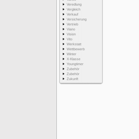
Veredlung
Vergleich
Verkauf
Versicherung
Vertrieb
Viano
Vision
Vito
Werkstatt
Wettbewerb
Winter
X-Klasse
Youngtimer
Zubehör
Zubehör
Zukunft