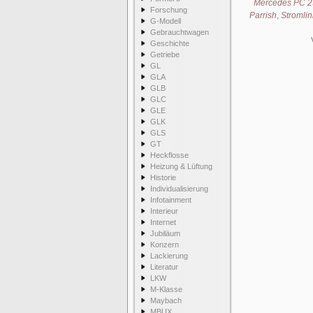
Mercedes PC 2
Forschung
Parrish
,
Stromli
G-Modell
Gebrauchtwagen
Geschichte
Getriebe
GL
GLA
GLB
GLC
GLE
GLK
GLS
GT
Heckflosse
Heizung & Lüftung
Historie
Individualisierung
Infotainment
Interieur
Internet
Jubiläum
Konzern
Lackierung
Literatur
LKW
M-Klasse
Maybach
MBUX