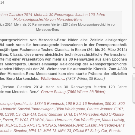
014
ica 2014: Mehr als 30 Rennwagen feierten 120 Jahre Motorsportgeschichte von
Mercedes-Benz
portgeschichte von Mercedes-Benz bilden eine Zeitlinie einzigartiger
1894 auch stets für herausragende Innovationen in der Rennsporttechnik
iesjährigen Fachmesse Techno Classica in Essen (26. bis 30. März 2014)
Benz Classic diese unvergleichliche technikgeschichtliche Perlenschnur
e mit einer Präsentation von mehr als 30 Rennwagen aus allen Epochen
des Motorsports. Dieses einmalige Kaleidoskop der Rennsportgeschichte
änzenden Höhepunkt der 26. Weltmesse für automobile Klassik. Zum 4.800
ßen Mercedes-Benz Messestand kam eine starke Präsenz der offiziellen
des-Benz Markenclubs.
Weiterlesen ...
(7868 Wörter, 38 Bilder)
:
Techno Classica 2014: Mehr als 30 Rennwagen feierten 120 Jahre
hte von Mercedes-Benz
.
Ganzer Beitrag (7868 Wörter, 38 Bilder)
otorsportgeschichte
,
1834 S Renntruck
,
190 E 2.5-16 Evolution
,
300 SL
,
300
z-Heinrich“-Spezial-Tourenwagen
,
Björn Waldegaard
,
Blaues Wunder
,
C107
,
08
,
C298
,
C9
,
CLK-LM
,
Dieter Glemser
,
DTM
,
DTM Mercedes AMG C-Klasse
r
,
Essen
,
F1 W 03
,
F1 W 04
,
Hans Herrmann
,
Karl Wendlinger
,
Klaus Ludwig
,
es
,
MERCEDES AMG PETRONAS
,
Mercedes-Benz Classic
,
Mercedes-Benz
rcedes-Simplex
,
MP4-12
,
MP4-13
,
MP4-23
,
Official F1 Safety Car
,
Penske-