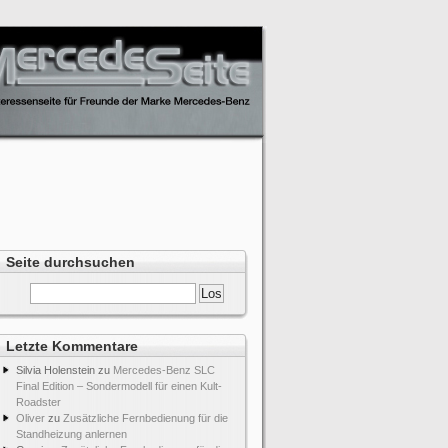
Seite durchsuchen
Letzte Kommentare
Silvia Holenstein
zu
Mercedes-Benz SLC
Final Edition – Sondermodell für einen Kult-
Roadster
Oliver
zu
Zusätzliche Fernbedienung für die
Standheizung anlernen