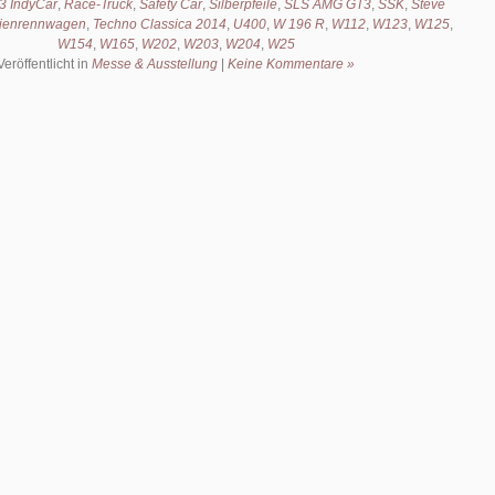
3 IndyCar
,
Race-Truck
,
Safety Car
,
Silberpfeile
,
SLS AMG GT3
,
SSK
,
Steve
nienrennwagen
,
Techno Classica 2014
,
U400
,
W 196 R
,
W112
,
W123
,
W125
,
W154
,
W165
,
W202
,
W203
,
W204
,
W25
Veröffentlicht in
Messe & Ausstellung
|
Keine Kommentare »