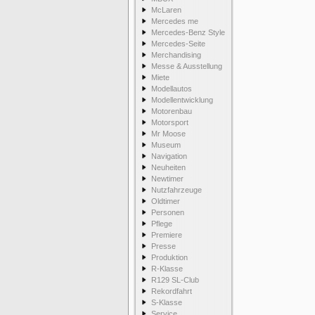
McLaren
Mercedes me
Mercedes-Benz Style
Mercedes-Seite
Merchandising
Messe & Ausstellung
Miete
Modellautos
Modellentwicklung
Motorenbau
Motorsport
Mr Moose
Museum
Navigation
Neuheiten
Newtimer
Nutzfahrzeuge
Oldtimer
Personen
Pflege
Premiere
Presse
Produktion
R-Klasse
R129 SL-Club
Rekordfahrt
S-Klasse
Service