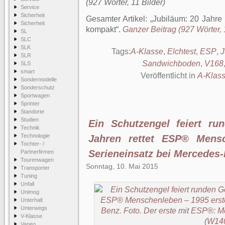
(927 Wörter, 11 Bilder)
Service
Sicherheit
Gesamter Artikel:
Jubiläum: 20 Jahre
Sicherheit
kompakt
.
Ganzer Beitrag (927 Wörter, 
SL
SLC
SLK
Tags:
A-Klasse
,
Elchtest
,
ESP
,
J
SLR
Sandwichboden
,
V168
SLS
smart
Veröffentlicht in
A-Klas
Sondermodelle
Sonderschutz
Sportwagen
Sprinter
Standorte
Studien
Ein Schutzengel feiert ru
Technik
Technologie
Jahren rettet ESP® Mensc
Tochter- /
Serieneinsatz bei Mercedes
Partnerfirmen
Tourenwagen
Sonntag, 10. Mai 2015
Transporter
Tuning
Unfall
Unimog
Unterhalt
Unterwegs
V-Klasse
Vaneo