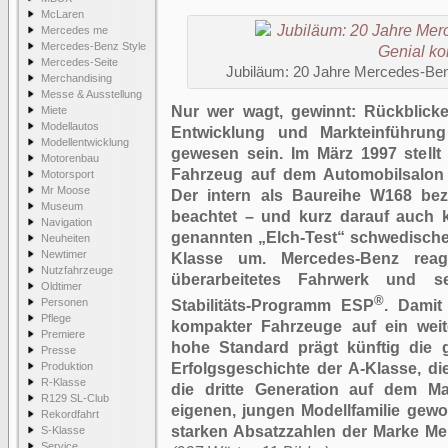
McLaren
Mercedes me
Mercedes-Benz Style
Mercedes-Seite
Jubiläum: 20 Jahre Mercedes-Ben
Merchandising
Messe & Ausstellung
Nur wer wagt, gewinnt: Rückblicke
Miete
Modellautos
Entwicklung und Markteinführun
Modellentwicklung
gewesen sein. Im März 1997 stellt
Motorenbau
Fahrzeug auf dem Automobilsalon G
Motorsport
Mr Moose
Der intern als Baureihe W168 be
Museum
beachtet – und kurz darauf auch k
Navigation
genannten „Elch-Test“ schwedischer
Neuheiten
Newtimer
Klasse um. Mercedes-Benz reagi
Nutzfahrzeuge
überarbeitetes Fahrwerk und se
Oldtimer
®
Personen
Stabilitäts-Programm ESP
. Damit
Pflege
kompakter Fahrzeuge auf ein weit
Premiere
hohe Standard prägt künftig die 
Presse
Produktion
Erfolgsgeschichte der A-Klasse, die
R-Klasse
die dritte Generation auf dem Ma
R129 SL-Club
eigenen, jungen Modellfamilie gewor
Rekordfahrt
starken Absatzzahlen der Marke Me
S-Klasse
Service