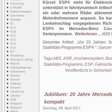
Kürzel: ESP
®
steht für Elektroni
Forschung
unterstützt in fahrdynamisch kritisc
G-Modell
Gebrauchtwagen
ein oder mehrere Räder abbremst
Geschichte
Motordrehmoment anpasst. So ka
Getriebe
Lenkeinschlag vorgegebenen Richt
GL
GLA
ESP
®
im Mercedes-Benz Cou
GLB
Serienpremiere.
Weiterlesen ...
(626 
GLC
GLE
Gesamter Artikel:
Vor 25 Jahren: Se
GLK
Stabilitäts-Programms ESP®
.
Ganzer 
GLS
GT
Heckflosse
Tags:
ABS
,
ASR
,
Assistenzsystem
,
Bo
Heizung & Lüftung
Historie
Stabilitäts-Programms
,
ESP
,
Fahrsich
Individualisierung
Veröffentlicht in
Sicherheit
Infotainment
Interieur
Internet
Jubiläum
Konzern
Lackierung
Jubiläum: 20 Jahre Mercede
Literatur
LKW
kompakt
M-Klasse
Maybach
Samstag, 08. April 2017
MBUX