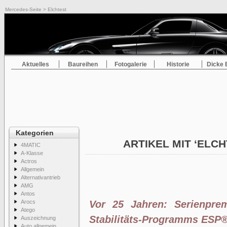
Mercedes-Seite
> Elchtest
Aktuelles
Baureihen
Fotogalerie
Historie
Dicke 
Kategorien
ARTIKEL MIT ‘ELC
4MATIC
A-Klasse
Actros
Allgemein
Alternativantrieb
AMG
Antos
Arocs
Vor 25 Jahren: Serienprem
Atego
Stabilitäts-Programms ESP
Auszeichnung
Auto allgemein