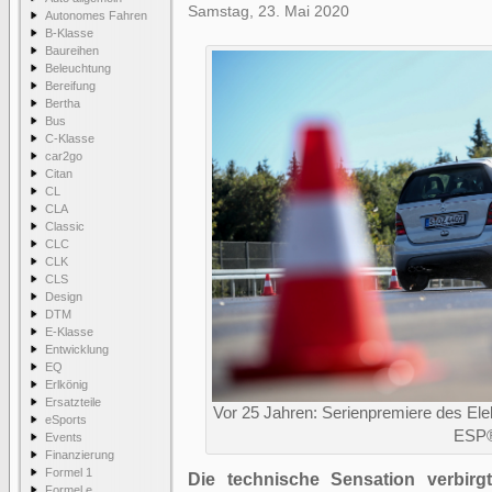
Samstag, 23. Mai 2020
Autonomes Fahren
B-Klasse
Baureihen
Beleuchtung
Bereifung
Bertha
Bus
C-Klasse
car2go
Citan
CL
CLA
Classic
CLC
CLK
CLS
Design
DTM
E-Klasse
Entwicklung
EQ
Erlkönig
Ersatzteile
Vor 25 Jahren: Serienpremiere des Ele
eSports
ESP
Events
Finanzierung
Formel 1
Die technische Sensation verbirg
Formel e