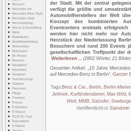
der Stadt. Mit der zentral gelege
McLaren
verfügt die größte und umsatzstär
Mercedes me
Mercedes-Benz Style
Automobilherstellers der Welt üb
Mercedes-Seite
Konzept des kombinierten Au
Merchandising
Eventcenters erstmals erfolgreic
Messe & Ausstellung
Miete
werden hier nicht mehr nur Auto
Modellautos
Herzstück der Niederlassung Berlin
Modellentwicklung
Besuchern und rund 200 Events jäh
Motorenbau
Motorsport
gesellschaftlichen Treffpunkt der 
Mr Moose
Weiterlesen ...
(2802 Wörter, 21 Bilder
Museum
Navigation
Gesamter Artikel:
10 Jahre Mercedes-
Neuheiten
auf Mercedes-Benz in Berlin
.
Ganzer B
Newtimer
Nutzfahrzeuge
Oldtimer
Tags:
Benz & Cie.
,
Berlin
,
Berlin-Marie
Personen
Pflege
Jellinek
,
Kurfürstendamm
,
Max Wild
,
M
Premiere
Welt
,
MMB
,
Salzufer
,
Seeburge
Presse
Produktion
Veröffentlicht in
Standorte
R-Klasse
R129 SL-Club
Rekordfahrt
S-Klasse
Service