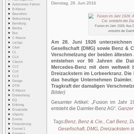
Dienstag, 28. Juni 2016
Autonomes Fahren
B-Klasse
Baureihen
Beleuchtung
Bereifung
Fusion im Jahr 1926: Aus
Bertha
entsteht die Dai
Bus
C-Klasse
Am 28. Juni 1926 unterzeichnen V
car2go
Citan
Gesellschaft (DMG) sowie Benz & C
CL
Verschmelzung der beiden ältesten 
CLA
entstehen vor 90 Jahren die Da
Classic
CLC
Mercedes-Benz mit dem weltweit 
CLK
Dreizackstern im Lorbeerkranz. Die 
CLS
das heutige Unternehmen Daimler. D
Design
Tragkraft der damaligen Verschmelz
DTM
E-Klasse
Bilder)
Entwicklung
EQ
Gesamter Artikel:
Fusion im Jahr 
Erlkönig
entsteht die Daimler-Benz AG
.
Ganzer 
Ersatzteile
eSports
Events
Tags:
Benz
,
Benz & Cie.
,
Carl Benz
,
D
Finanzierung
Gesellschaft
,
DMG
,
Dreizackstern i
Formel 1
Formel e