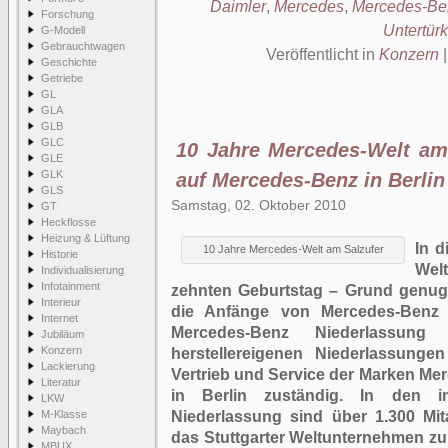
Daimler
,
Mercedes
,
Mercedes-Be
Forschung
Untertür
G-Modell
Gebrauchtwagen
Veröffentlicht in
Konzern
Geschichte
Getriebe
GL
GLA
GLB
GLC
10 Jahre Mercedes-Welt am 
GLE
GLK
auf Mercedes-Benz in Berlin
GLS
Samstag, 02. Oktober 2010
GT
Heckflosse
Heizung & Lüftung
In d
10 Jahre Mercedes-Welt am Salzufer
Historie
Wel
Individualisierung
Infotainment
zehnten Geburtstag – Grund genug 
Interieur
die Anfänge von Mercedes-Benz 
Internet
Mercedes-Benz Niederlassun
Jubiläum
Konzern
herstellereigenen Niederlassung
Lackierung
Vertrieb und Service der Marken M
Literatur
in Berlin zuständig. In den i
LKW
M-Klasse
Niederlassung sind über 1.300 Mita
Maybach
das Stuttgarter Weltunternehmen zu
MBUX