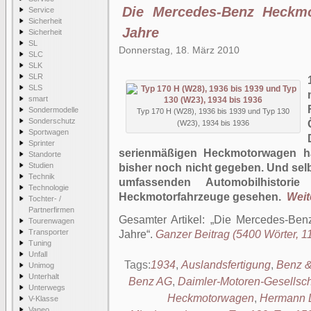
Die Mercedes-Benz Heckmo
Service
Sicherheit
Jahre
Sicherheit
SL
Donnerstag, 18. März 2010
SLC
SLK
SLR
SLS
smart
Sondermodelle
Typ 170 H (W28), 1936 bis 1939 und Typ 130
Sonderschutz
(W23), 1934 bis 1936
Sportwagen
Sprinter
serienmäßigen Heckmotorwagen ha
Standorte
Studien
bisher noch nicht gegeben. Und sel
Technik
umfassenden Automobilhistori
Technologie
Heckmotorfahrzeuge gesehen.
Weite
Tochter- /
Partnerfirmen
Gesamter Artikel:
Die Mercedes-Benz
Tourenwagen
Transporter
Jahre
.
Ganzer Beitrag (5400 Wörter, 11
Tuning
Unfall
Tags:
1934
,
Auslandsfertigung
,
Benz &
Unimog
Unterhalt
Benz AG
,
Daimler-Motoren-Gesellsch
Unterwegs
Heckmotorwagen
,
Hermann 
V-Klasse
Vaneo