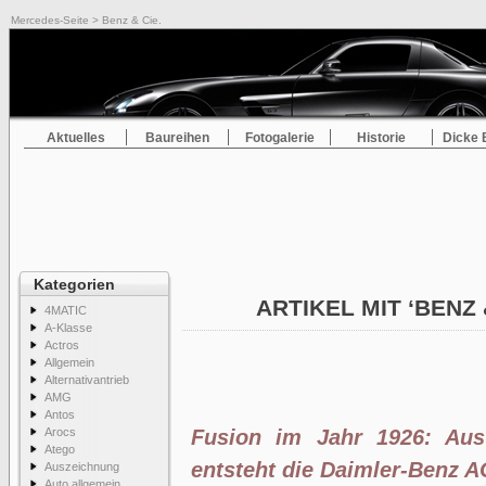
Mercedes-Seite
> Benz & Cie.
Aktuelles
Baureihen
Fotogalerie
Historie
Dicke 
Kategorien
ARTIKEL MIT ‘BENZ 
4MATIC
A-Klasse
Actros
Allgemein
Alternativantrieb
AMG
Antos
Arocs
Fusion im Jahr 1926: Au
Atego
entsteht die Daimler-Benz A
Auszeichnung
Auto allgemein