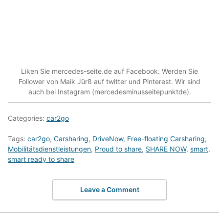
Liken Sie mercedes-seite.de auf Facebook. Werden Sie
Follower von Maik Jürß auf twitter und Pinterest. Wir sind
auch bei Instagram (mercedesminusseitepunktde).
Categories:
car2go
Tags:
car2go
,
Carsharing
,
DriveNow
,
Free-floating Carsharing
,
Mobilitätsdienstleistungen
,
Proud to share
,
SHARE NOW
,
smart
,
smart ready to share
Leave a Comment