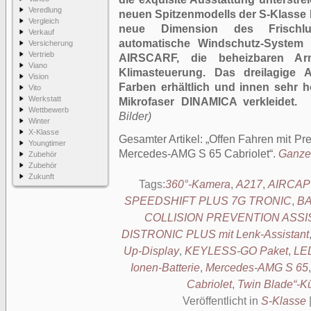
Veredlung
neuen Spitzenmodells der S-Klasse
Vergleich
neue Dimension des Frischluf
Verkauf
automatische Windschutz-System
Versicherung
Vertrieb
AIRSCARF, die beheizbaren Arm
Viano
Klimasteuerung. Das dreilagige Ak
Vision
Farben erhältlich und innen sehr 
Vito
Werkstatt
Mikrofaser DINAMICA verkleidet.
Wettbewerb
Bilder)
Winter
X-Klasse
Gesamter Artikel:
Offen Fahren mit Pr
Youngtimer
Mercedes-AMG S 65 Cabriolet
.
Ganzer
Zubehör
Zubehör
Zukunft
Tags:
360°-Kamera
,
A217
,
AIRCAP
SPEEDSHIFT PLUS 7G TRONIC
,
BA
COLLISION PREVENTION ASSI
DISTRONIC PLUS mit Lenk-Assistant
Up-Display
,
KEYLESS-GO Paket
,
LED
Ionen-Batterie
,
Mercedes-AMG S 65
Cabriolet
,
Twin Blade“-Kü
Veröffentlicht in
S-Klasse