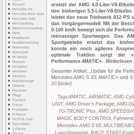
ersetzt der AMG 4,0-Liter-V8-Bitur
McLaren
Mercedes me
den bisherigen 5,5-Liter-V8-Biturb
Mercedes-Benz Style
leistet das neue Triebwerk 612 PS
Mercedes-Seite
das Vorgängermodell. Mit der Besc
Merchandising
Messe & Ausstellung
0-100 km/h bewegt sich die Perfor
Miete
reinrassiger Sportwagen. Das 
Modellautos
Sportgetriebe ersetzt das bishe
Modellentwicklung
Motorenbau
konnte ein noch agileres Ansprec
Motorsport
optimale Traktion sorgt der vo
Mr Moose
Performance 4MATIC+.
Weiterlesen .
Museum
Navigation
Gesamter Artikel:
Update für die Per
Neuheiten
Newtimer
Mercedes-AMG S 63 4MATIC+ und S
Nutzfahrzeuge
20 Bilder)
Oldtimer
Personen
Pflege
Tags:
4MATIC
,
AIRMATIC
,
AMG Cyl
Premiere
UNIT
,
AMG Driver’s Package
,
AMG Dy
Presse
Produktion
7G-TRONIC Plus
,
AMG SPEEDSHIF
R-Klasse
MAGIC BODY CONTROL Fahrwerk
R129 SL-Club
Rekordfahrt
Mercedes-AMG S 65
,
MULTIBEAM L
S-Klasse
Luxuslimousine
,
RACE START-Funkt
Service