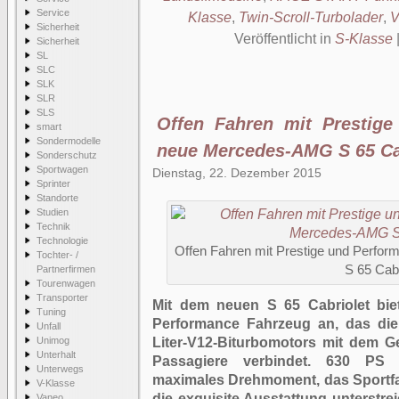
Service
Klasse
,
Twin-Scroll-Turbolader
,
V
Sicherheit
Veröffentlicht in
S-Klasse
Sicherheit
SL
SLC
SLK
SLR
SLS
Offen Fahren mit Prestig
smart
Sondermodelle
neue Mercedes-AMG S 65 Ca
Sonderschutz
Sportwagen
Dienstag, 22. Dezember 2015
Sprinter
Standorte
Studien
Technik
Technologie
Offen Fahren mit Prestige und Perf
Tochter- /
S 65 Cabr
Partnerfirmen
Tourenwagen
Transporter
Mit dem neuen S 65 Cabriolet bie
Tuning
Performance Fahrzeug an, das die
Unfall
Unimog
Liter-V12-Biturbomotors mit dem G
Unterhalt
Passagiere verbindet. 630 PS 
Unterwegs
maximales Drehmoment, das Sportf
V-Klasse
die exquisite Ausstattung unterstr
Vaneo