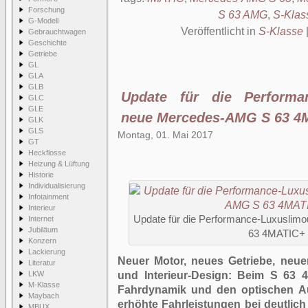
Forschung
S 63 AMG
,
S-Klas
G-Modell
Veröffentlicht in
S-Klasse
Gebrauchtwagen
Geschichte
Getriebe
GL
GLA
GLB
Update für die Performan
GLC
GLE
neue Mercedes-AMG S 63 4
GLK
GLS
Montag, 01. Mai 2017
GT
Heckflosse
Heizung & Lüftung
Historie
Individualisierung
Infotainment
Interieur
Update für die Performance-Luxuslim
Internet
Jubiläum
63 4MATIC+ 
Konzern
Lackierung
Neuer Motor, neues Getriebe, neuer
Literatur
LKW
und Interieur-Design: Beim S 63
M-Klasse
Fahrdynamik und den optischen Auft
Maybach
erhöhte Fahrleistungen bei deutlich
MBUX