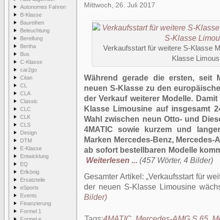
Mittwoch, 26. Juli 2017
Autonomes Fahren
B-Klasse
Baureihen
Beleuchtung
Bereifung
Bertha
Verkaufsstart für weitere S-Klasse M
Bus
Klasse Limous
C-Klasse
car2go
Während gerade die ersten, seit 
Citan
CL
neuen S-Klasse zu den europäischen 
CLA
der Verkauf weiterer Modelle. Damit
Classic
Klasse Limousine auf insgesamt 2
CLC
CLK
Wahl zwischen neun Otto- und Diese
CLS
4MATIC sowie kurzem und lange
Design
Marken Mercedes-Benz, Mercedes-
DTM
E-Klasse
ab sofort bestellbaren Modelle kom
Entwicklung
Weiterlesen ...
(457 Wörter, 4 Bilder)
EQ
Erlkönig
Gesamter Artikel:
Verkaufsstart für we
Ersatzteile
der neuen S-Klasse Limousine wäch
eSports
Events
Bilder)
Finanzierung
Formel 1
Tags:
4MATIC
,
Mercedes-AMG S 65
,
M
Formel e