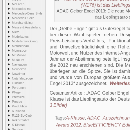
McLaren
Mercedes me
ADAC Gelber Engel 2013: Die neue Me
Mercedes-Benz Style
das Lieblingsauto
Mercedes-Seite
Merchandising
Messe & Ausstellung
Der „Gelbe Engel“ gilt als Gütesiegel 
Miete
bei dieser Wahl spielen neben Desi
Modellautos
Preis-Leistungs-Verhältnis, Funktionali
Modellentwicklung
Motorenbau
und Umweltverträglichkeit eine Rol
Motorsport
Motorwelt und Nutzer des Internet-An
Mr Moose
Jahr an der Abstimmung beteiligt. Ins
Museum
Navigation
die 2012 neu erschienen sind. Die M
Neuheiten
überlegen an die Spitze. Sie ist dami
Newtimer
und wurde von Europas größtem Auto
Nutzfahrzeuge
Engel 2013“ ausgezeichnet.
Weiterlese
Oldtimer
Personen
Pflege
Gesamter Artikel:
ADAC Gelber Engel 
Premiere
Klasse ist das Lieblingsauto der Deut
Presse
3 Bilder)
Produktion
R-Klasse
R129 SL-Club
Tags:
A-Klasse
,
ADAC
,
Auszeichnun
Rekordfahrt
Award 2012
,
BlueEFFICIENCY Edit
S-Klasse
Service