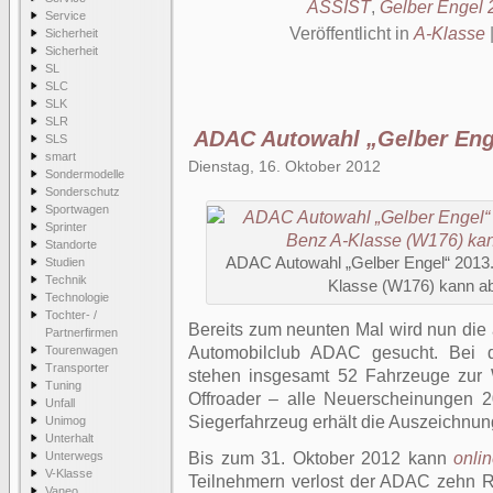
ASSIST
,
Gelber Engel 
Service
Veröffentlicht in
A-Klasse
Sicherheit
Sicherheit
SL
SLC
SLK
SLR
ADAC Autowahl „Gelber Eng
SLS
smart
Dienstag, 16. Oktober 2012
Sondermodelle
Sonderschutz
Sportwagen
Sprinter
Standorte
ADAC Autowahl „Gelber Engel“ 2013.
Studien
Technik
Klasse (W176) kann a
Technologie
Tochter- /
Bereits zum neunten Mal wird nun die
Partnerfirmen
Tourenwagen
Automobilclub ADAC gesucht. Bei 
Transporter
stehen insgesamt 52 Fahrzeuge zur
Tuning
Offroader – alle Neuerscheinungen 
Unfall
Siegerfahrzeug erhält die Auszeichnun
Unimog
Unterhalt
Unterwegs
Bis zum 31. Oktober 2012 kann
onli
V-Klasse
Teilnehmern verlost der ADAC zehn 
Vaneo