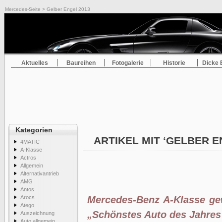
Mercedes-Seite
> Gelber Engel 2013
Aktuelles
Baureihen
Fotogalerie
Historie
Dicke 
Kategorien
ARTIKEL MIT ‘GELBER E
4MATIC
A-Klasse
Actros
Allgemein
Alternativantrieb
AMG
Antos
Arocs
Mercedes-Benz A-Klasse ge
Atego
„Schönstes Auto des Jahres
Auszeichnung
Auto allgemein