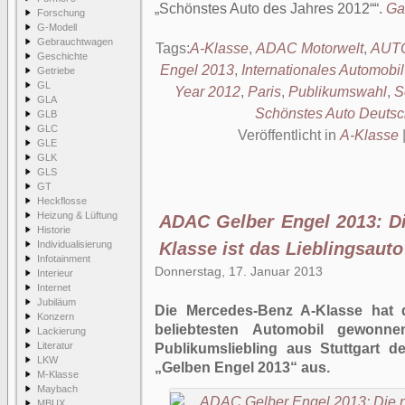
„Schönstes Auto des Jahres 2012“
.
Ga
Forschung
G-Modell
Gebrauchtwagen
Tags:
A-Klasse
,
ADAC Motorwelt
,
AUTO
Geschichte
Engel 2013
,
Internationales Automobil
Getriebe
GL
Year 2012
,
Paris
,
Publikumswahl
,
S
GLA
Schönstes Auto Deutsc
GLB
GLC
Veröffentlicht in
A-Klasse
GLE
GLK
GLS
GT
Heckflosse
Heizung & Lüftung
ADAC Gelber Engel 2013: D
Historie
Individualisierung
Klasse ist das Lieblingsaut
Infotainment
Donnerstag, 17. Januar 2013
Interieur
Internet
Jubiläum
Die Mercedes-Benz A-Klasse hat 
Konzern
beliebtesten Automobil gewonn
Lackierung
Literatur
Publikumsliebling aus Stuttgart d
LKW
„Gelben Engel 2013“ aus.
M-Klasse
Maybach
MBUX