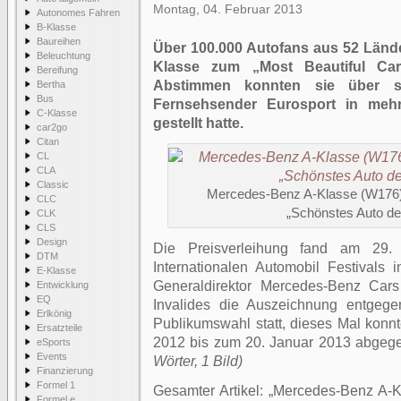
Montag, 04. Februar 2013
Autonomes Fahren
B-Klasse
Baureihen
Über 100.000 Autofans aus 52 Länd
Beleuchtung
Klasse zum „Most Beautiful Car
Bereifung
Abstimmen konnten sie über si
Bertha
Bus
Fernsehsender Eurosport in meh
C-Klasse
gestellt hatte.
car2go
Citan
CL
CLA
Classic
Mercedes-Benz A-Klasse (W176) 
CLC
„Schönstes Auto de
CLK
CLS
Design
Die Preisverleihung fand am 29
DTM
Internationalen Automobil Festivals i
E-Klasse
Generaldirektor Mercedes-Benz Car
Entwicklung
EQ
Invalides die Auszeichnung entgegen
Erlkönig
Publikumswahl statt, dieses Mal kon
Ersatzteile
2012 bis zum 20. Januar 2013 abge
eSports
Events
Wörter, 1 Bild)
Finanzierung
Formel 1
Gesamter Artikel:
Mercedes-Benz A-K
Formel e