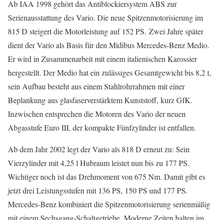
Ab IAA 1998 gehört das Antiblockiersystem ABS zur
Serienausstattung des Vario. Die neue Spitzenmotorisierung im
815 D steigert die Motorleistung auf 152 PS. Zwei Jahre später
dient der Vario als Basis für den Midibus Mercedes-Benz Medio.
Er wird in Zusammenarbeit mit einem italienischen Karossier
hergestellt. Der Medio hat ein zulässiges Gesamtgewicht bis 8,2 t,
sein Aufbau besteht aus einem Stahlrohrrahmen mit einer
Beplankung aus glasfaserverstärktem Kunststoff, kurz GfK.
Inzwischen entsprechen die Motoren des Vario der neuen
Abgasstufe Euro III, der kompakte Fünfzylinder ist entfallen.
Ab dem Jahr 2002 legt der Vario als 818 D erneut zu: Sein
Vierzylinder mit 4,25 l Hubraum leistet nun bis zu 177 PS.
Wichtiger noch ist das Drehmoment von 675 Nm. Damit gibt es
jetzt drei Leistungsstufen mit 136 PS, 150 PS und 177 PS.
Mercedes-Benz kombiniert die Spitzenmotorisierung serienmäßig
mit einem Sechsgang-Schaltgetriebe. Moderne Zeiten halten im