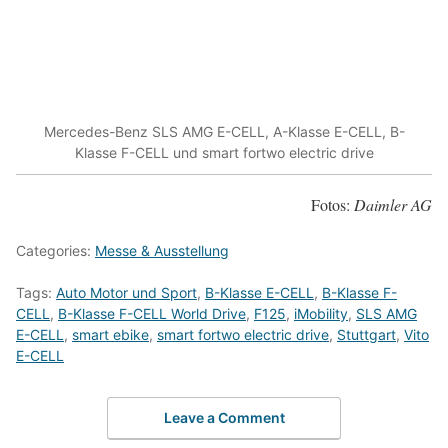
Mercedes-Benz SLS AMG E-CELL, A-Klasse E-CELL, B-
Klasse F-CELL und smart fortwo electric drive
Fotos:
Daimler AG
Categories:
Messe & Ausstellung
Tags:
Auto Motor und Sport
,
B-Klasse E-CELL
,
B-Klasse F-
CELL
,
B-Klasse F-CELL World Drive
,
F125
,
iMobility
,
SLS AMG
E-CELL
,
smart ebike
,
smart fortwo electric drive
,
Stuttgart
,
Vito
E-CELL
Leave a Comment