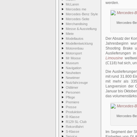
werden.
McLaren
Mercedes me
Mercedes-Benz Style
Mercedes-Seite
Mercedes-Benz
Merchandising
Messe & Ausstellung
Miete
Der Absatz der Kom
Modellautos
Jahresbeginn wu
Modellentwicklung
Shooting Brake u
Motorenbau
Auslieferungen i
Motorsport
Limousine
weltwei
Mr Moose
(C118) hat sich, u
Museum
Navigation
Die Auslieferunge
Neuheiten
mit rund 31.800 Ei
Newtimer
mit mehr als 335
Nutzfahrzeuge
Langversion der 
Oldtimer
Januar bis Oktober
Personen
das volumenstärks
Pflege
Premiere
Presse
Produktion
Mercedes-Benz
R-Klasse
R129 SL-Club
Rekordfahrt
S-Klasse
Im Segment der SU
Service
Einheiten von GL