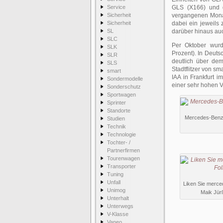
Service
GLS (X166) und d
Sicherheit
vergangenen Mona
Sicherheit
dabei ein jeweils 
SL
darüber hinaus auc
SLC
Per Oktober wurd
SLK
Prozent). In Deuts
SLR
deutlich über dem
SLS
Stadtflitzer von s
smart
IAA in Frankfurt i
Sondermodelle
einer sehr hohen V
Sonderschutz
Sportwagen
Sprinter
Standorte
Mercedes-Benz s
Studien
Technik
Technologie
Tochter- /
Partnerfirmen
Tourenwagen
Transporter
Tuning
Unfall
Liken Sie merced
Unimog
Maik Jür
Unterhalt
Unterwegs
V-Klasse
Vaneo