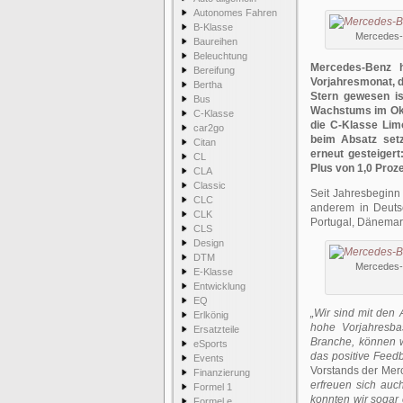
Autonomes Fahren
B-Klasse
Mercedes-B
Baureihen
Beleuchtung
Mercedes-Benz h
Bereifung
Vorjahresmonat, d
Bertha
Stern gewesen is
Bus
Wachstums im Ok
C-Klasse
die C-Klasse Lim
car2go
beim Absatz set
Citan
erneut gesteiger
CL
Plus von 1,0 Proze
CLA
Classic
Seit Jahresbeginn
CLC
anderem in Deutsc
CLK
Portugal, Dänemark
CLS
Design
DTM
Mercedes-B
E-Klasse
Entwicklung
EQ
„Wir sind mit den
Erlkönig
hohe Vorjahresba
Ersatzteile
Branche, können wi
eSports
das positive Feed
Events
Vorstands der Merc
Finanzierung
erfreuen sich au
Formel 1
konnten wir sogar 
Formel e