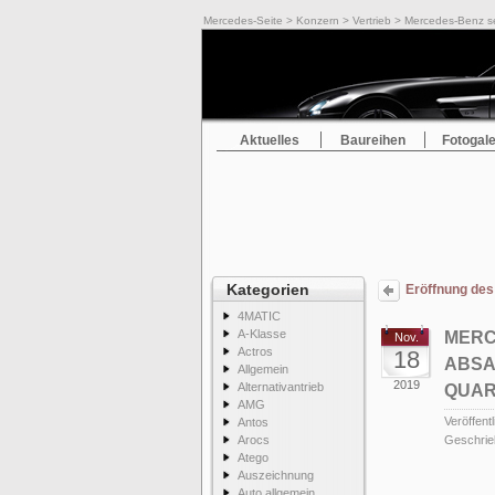
Mercedes-Seite
>
Konzern
>
Vertrieb
> Mercedes-Benz set
Aktuelles
Baureihen
Fotogale
Kategorien
Eröffnung des
4MATIC
A-Klasse
MERC
Nov.
Actros
18
ABSA
Allgemein
2019
Alternativantrieb
QUAR
AMG
Veröffentl
Antos
Arocs
Geschrie
Atego
Auszeichnung
Auto allgemein