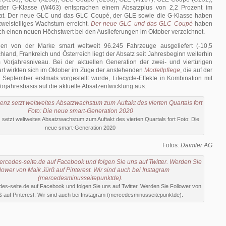
er G-Klasse (W463) entsprachen einem Absatzplus von 2,2 Prozent im
t. Der neue GLC und das GLC Coupé, der GLE sowie die G-Klasse haben
zweistelliges Wachstum erreicht.
Der neue GLC und das GLC Coupé
haben
h einen neuen Höchstwert bei den Auslieferungen im Oktober verzeichnet.
en von der Marke smart weltweit 96.245 Fahrzeuge ausgeliefert (-10,5
chland, Frankreich und Österreich liegt der Absatz seit Jahresbeginn weiterhin
 Vorjahresniveau. Bei der aktuellen Generation der zwei- und viertürigen
mart wirkten sich im Oktober im Zuge der anstehenden
Modellpflege
, die auf der
m September erstmals vorgestellt wurde, Lifecycle-Effekte in Kombination mit
orjahresbasis auf die aktuelle Absatzentwicklung aus.
etzt weltweites Absatzwachstum zum Auftakt des vierten Quartals fort Foto: Die
neue smart-Generation 2020
Fotos:
Daimler AG
es-seite.de auf Facebook und folgen Sie uns auf Twitter. Werden Sie Follower von
ß auf Pinterest. Wir sind auch bei Instagram (mercedesminusseitepunktde).