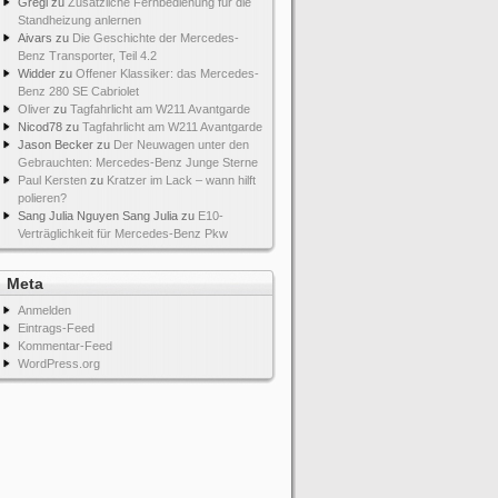
Gregi
zu
Zusätzliche Fernbedienung für die
Standheizung anlernen
Aivars
zu
Die Geschichte der Mercedes-
Benz Transporter, Teil 4.2
Widder
zu
Offener Klassiker: das Mercedes-
Benz 280 SE Cabriolet
Oliver
zu
Tagfahrlicht am W211 Avantgarde
Nicod78
zu
Tagfahrlicht am W211 Avantgarde
Jason Becker
zu
Der Neuwagen unter den
Gebrauchten: Mercedes-Benz Junge Sterne
Paul Kersten
zu
Kratzer im Lack – wann hilft
polieren?
Sang Julia Nguyen Sang Julia
zu
E10-
Verträglichkeit für Mercedes-Benz Pkw
Meta
Anmelden
Eintrags-Feed
Kommentar-Feed
WordPress.org