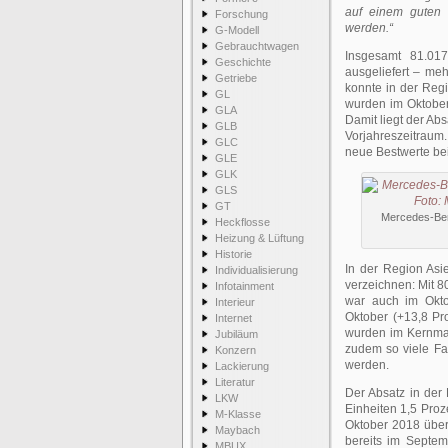
auf einem guten 
Forschung
werden.“
G-Modell
Gebrauchtwagen
Insgesamt 81.01
Geschichte
ausgeliefert – meh
Getriebe
konnte in der Reg
GL
wurden im Oktober 
GLA
Damit liegt der Ab
GLB
Vorjahreszeitraum
GLC
neue Bestwerte bei
GLE
GLK
GLS
GT
Mercedes-Benz
Heckflosse
Heizung & Lüftung
Historie
In der Region Asi
Individualisierung
verzeichnen: Mit 8
Infotainment
war auch im Okto
Interieur
Oktober (+13,8 Pr
Internet
wurden im Kernmar
Jubiläum
zudem so viele Fa
Konzern
werden.
Lackierung
Literatur
Der Absatz in der
LKW
Einheiten 1,5 Pro
M-Klasse
Oktober 2018 übert
Maybach
bereits im Septem
MBUX