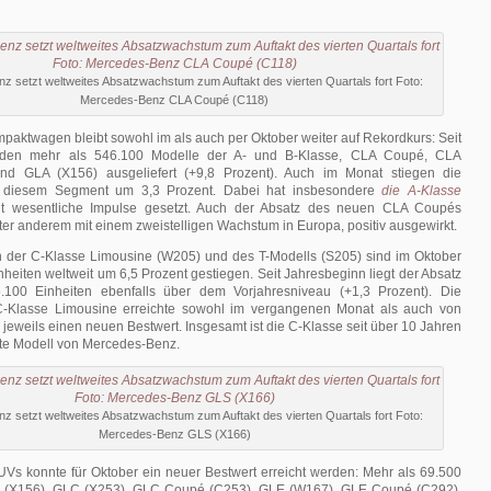
 setzt weltweites Absatzwachstum zum Auftakt des vierten Quartals fort Foto:
Mercedes-Benz CLA Coupé (C118)
paktwagen bleibt sowohl im als auch per Oktober weiter auf Rekordkurs: Seit
rden mehr als 546.100 Modelle der A- und B-Klasse, CLA Coupé, CLA
nd GLA (X156) ausgeliefert (+9,8 Prozent). Auch im Monat stiegen die
n diesem Segment um 3,3 Prozent. Dabei hat insbesondere
die A-Klasse
t wesentliche Impulse gesetzt. Auch der Absatz des neuen CLA Coupés
nter anderem mit einem zweistelligen Wachstum in Europa, positiv ausgewirkt.
n der C-Klasse Limousine (W205) und des T-Modells (S205) sind im Oktober
nheiten weltweit um 6,5 Prozent gestiegen. Seit Jahresbeginn liegt der Absatz
.100 Einheiten ebenfalls über dem Vorjahresniveau (+1,3 Prozent). Die
C-Klasse Limousine erreichte sowohl im vergangenen Monat als auch von
 jeweils einen neuen Bestwert. Insgesamt ist die C-Klasse seit über 10 Jahren
te Modell von Mercedes-Benz.
 setzt weltweites Absatzwachstum zum Auftakt des vierten Quartals fort Foto:
Mercedes-Benz GLS (X166)
Vs konnte für Oktober ein neuer Bestwert erreicht werden: Mehr als 69.500
A (X156), GLC (X253), GLC Coupé (C253), GLE (W167), GLE Coupé (C292),