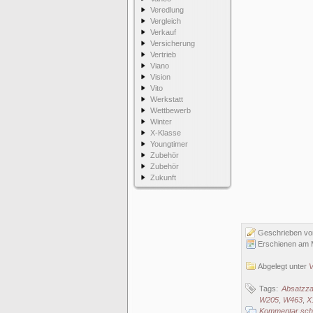
Veredlung
Vergleich
Verkauf
Versicherung
Vertrieb
Viano
Vision
Vito
Werkstatt
Wettbewerb
Winter
X-Klasse
Youngtimer
Zubehör
Zubehör
Zukunft
Geschrieben v
Erschienen am 
Abgelegt unter
V
Tags:
Absatzza
W205
,
W463
,
X
Kommentar schr