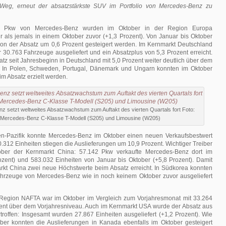
Weg, erneut der absatzstärkste SUV im Portfolio von Mercedes-Benz zu
7 Pkw von Mercedes-Benz wurden im Oktober in der Region Europa
r als jemals in einem Oktober zuvor (+1,3 Prozent). Von Januar bis Oktober
ion der Absatz um 0,6 Prozent gesteigert werden. Im Kernmarkt Deutschland
30.763 Fahrzeuge ausgeliefert und ein Absatzplus von 5,3 Prozent erreicht.
satz seit Jahresbeginn in Deutschland mit 5,0 Prozent weiter deutlich über dem
. In Polen, Schweden, Portugal, Dänemark und Ungarn konnten im Oktober
m Absatz erzielt werden.
 setzt weltweites Absatzwachstum zum Auftakt des vierten Quartals fort Foto:
Mercedes-Benz C-Klasse T-Modell (S205) und Limousine (W205)
en-Pazifik konnte Mercedes-Benz im Oktober einen neuen Verkaufsbestwert
0.312 Einheiten stiegen die Auslieferungen um 10,9 Prozent. Wichtiger Treiber
ber der Kernmarkt China: 57.142 Pkw verkaufte Mercedes-Benz dort im
ozent) und 583.032 Einheiten von Januar bis Oktober (+5,8 Prozent). Damit
kt China zwei neue Höchstwerte beim Absatz erreicht. In Südkorea konnten
hrzeuge von Mercedes-Benz wie in noch keinem Oktober zuvor ausgeliefert
 Region NAFTA war im Oktober im Vergleich zum Vorjahresmonat mit 33.264
zent über dem Vorjahresniveau. Auch im Kernmarkt USA wurde der Absatz aus
roffen: Insgesamt wurden 27.867 Einheiten ausgeliefert (+1,2 Prozent). Wie
ber konnten die Auslieferungen in Kanada ebenfalls im Oktober gesteigert