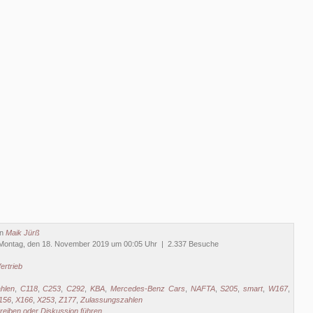
on
Maik Jürß
Montag, den 18. November 2019 um 00:05 Uhr | 2.337 Besuche
ertrieb
hlen
,
C118
,
C253
,
C292
,
KBA
,
Mercedes-Benz Cars
,
NAFTA
,
S205
,
smart
,
W167
,
156
,
X166
,
X253
,
Z177
,
Zulassungszahlen
eiben oder Diskussion führen