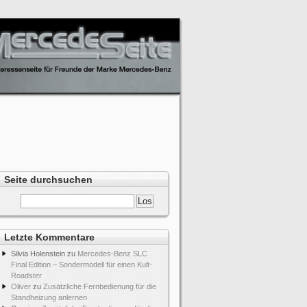
Seite durchsuchen
indrucksvoll erleben
Letzte Kommentare
Silvia Holenstein
zu
Mercedes-Benz SLC
Final Edition – Sondermodell für einen Kult-
Roadster
Oliver
zu
Zusätzliche Fernbedienung für die
Standheizung anlernen