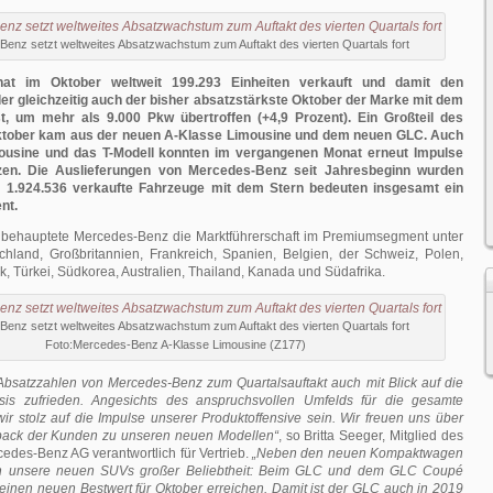
enz setzt weltweites Absatzwachstum zum Auftakt des vierten Quartals fort
at im Oktober weltweit 199.293 Einheiten verkauft und damit den
er gleichzeitig auch der bisher absatzstärkste Oktober der Marke mit dem
t, um mehr als 9.000 Pkw übertroffen (+4,9 Prozent). Ein Großteil des
tober kam aus der neuen A-Klasse Limousine und dem neuen GLC. Auch
ousine und das T-Modell konnten im vergangenen Monat erneut Impulse
zen. Die Auslieferungen von Mercedes-Benz seit Jahresbeginn wurden
t: 1.924.536 verkaufte Fahrzeuge mit dem Stern bedeuten insgesamt ein
nt.
 behauptete Mercedes-Benz die Marktführerschaft im Premiumsegment unter
hland, Großbritannien, Frankreich, Spanien, Belgien, der Schweiz, Polen,
, Türkei, Südkorea, Australien, Thailand, Kanada und Südafrika.
enz setzt weltweites Absatzwachstum zum Auftakt des vierten Quartals fort
Foto:Mercedes-Benz A-Klasse Limousine (Z177)
 Absatzzahlen von Mercedes-Benz zum Quartalsauftakt auch mit Blick auf die
sis zufrieden. Angesichts des anspruchsvollen Umfelds für die gesamte
r stolz auf die Impulse unserer Produktoffensive sein. Wir freuen uns über
back der Kunden zu unseren neuen Modellen“
, so Britta Seeger, Mitglied des
edes-Benz AG verantwortlich für Vertrieb.
„Neben den neuen Kompaktwagen
ch unsere neuen SUVs großer Beliebtheit: Beim GLC und dem GLC Coupé
einen neuen Bestwert für Oktober erreichen. Damit ist der GLC auch in 2019