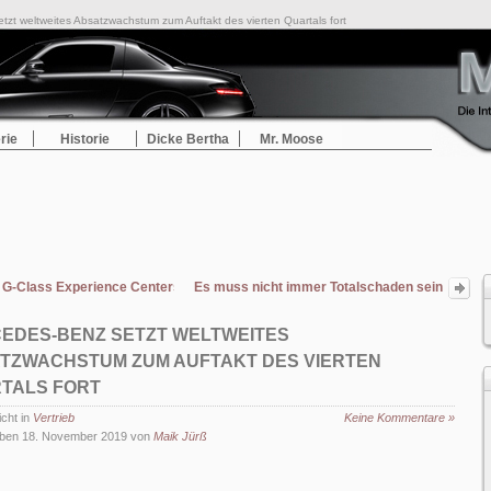
zt weltweites Absatzwachstum zum Auftakt des vierten Quartals fort
rie
Historie
Dicke Bertha
Mr. Moose
 G-Class Experience Centers in der Steiermark: Die Mercedes-Benz G-Klasse e
Es muss nicht immer Totalschaden sein
EDES-BENZ SETZT WELTWEITES
TZWACHSTUM ZUM AUFTAKT DES VIERTEN
TALS FORT
icht in
Vertrieb
Keine Kommentare »
ben 18. November 2019 von
Maik Jürß