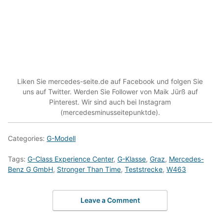
Liken Sie mercedes-seite.de auf Facebook und folgen Sie
uns auf Twitter. Werden Sie Follower von Maik Jürß auf
Pinterest. Wir sind auch bei Instagram
(mercedesminusseitepunktde).
Categories:
G-Modell
Tags:
G-Class Experience Center
,
G-Klasse
,
Graz
,
Mercedes-
Benz G GmbH
,
Stronger Than Time
,
Teststrecke
,
W463
Leave a Comment