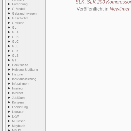
SLK
,
SLK 200 Kompresso
Forschung
Veröffentlicht in
Newtimer
G-Modell
Gebrauchtwagen
Geschichte
Getriebe
GL
GLA
GLB
GLC
GLE
GLK
GLS
GT
Heckflosse
Heizung & Lüftung
Historie
Individualisierung
Infotainment
Interieur
Internet
Jubiläum
Konzern
Lackierung
Literatur
LKW
M-Klasse
Maybach
MBUX