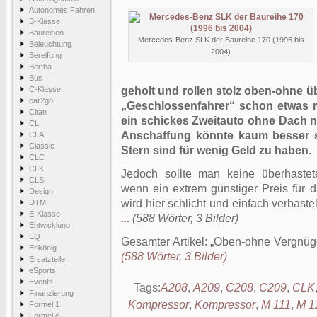
Autonomes Fahren
B-Klasse
Baureihen
Mercedes-Benz SLK der Baureihe 170 (1996 bis
Beleuchtung
2004)
Bereifung
Bertha
Bus
C-Klasse
geholt und rollen stolz oben-ohne ü
car2go
„Geschlossenfahrer“ schon etwas 
Citan
ein schickes Zweitauto ohne Dach na
CL
Anschaffung könnte kaum besser s
CLA
Classic
Stern sind für wenig Geld zu haben.
CLC
CLK
Jedoch sollte man keine überhastet
CLS
wenn ein extrem günstiger Preis für d
Design
wird hier schlicht und einfach verbaste
DTM
E-Klasse
...
(588 Wörter, 3 Bilder)
Entwicklung
EQ
Gesamter Artikel:
Oben-ohne Vergnüge
Erlkönig
(588 Wörter, 3 Bilder)
Ersatzteile
eSports
Events
Tags:
A208
,
A209
,
C208
,
C209
,
CLK
Finanzierung
Kompressor
,
Kompressor
,
M 111
,
M 1
Formel 1
Formel e