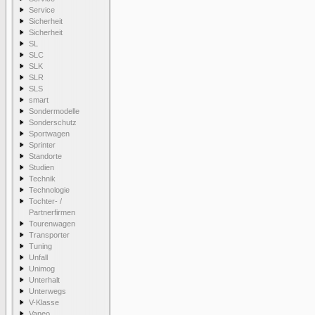
Service
Sicherheit
Sicherheit
SL
SLC
SLK
SLR
SLS
smart
Sondermodelle
Sonderschutz
Sportwagen
Sprinter
Standorte
Studien
Technik
Technologie
Tochter- /
Partnerfirmen
Tourenwagen
Transporter
Tuning
Unfall
Unimog
Unterhalt
Unterwegs
V-Klasse
Vaneo