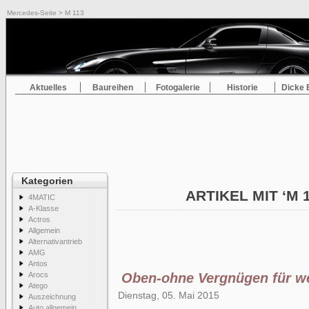
Mercedes-Seite
> M 113
Aktuelles
Baureihen
Fotogalerie
Historie
Dicke 
Kategorien
ARTIKEL MIT ‘M 
4MATIC
A-Klasse
Actros
Allgemein
Alternativantrieb
AMG
Antos
Arocs
Oben-ohne Vergnügen für w
Atego
Dienstag, 05. Mai 2015
Auszeichnung
Auto allgemein