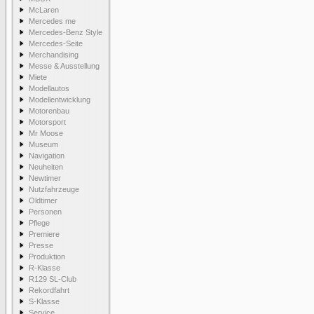
McLaren
Mercedes me
Mercedes-Benz Style
Mercedes-Seite
Merchandising
Messe & Ausstellung
Miete
Modellautos
Modellentwicklung
Motorenbau
Motorsport
Mr Moose
Museum
Navigation
Neuheiten
Newtimer
Nutzfahrzeuge
Oldtimer
Personen
Pflege
Premiere
Presse
Produktion
R-Klasse
R129 SL-Club
Rekordfahrt
S-Klasse
Service