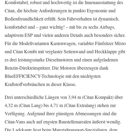
Komfortabel, robust und hochwertig ist die Innenausstattung des
Citan, die höchste Anforderungen in punkto Ergonomie und
Bedienfreund­lichkeit erfüllt. Sein Fahrverhalten ist dynamisch,
komfortabel und – ganz wichtig! – mit bis zu sechs Airbags,
adaptivem ESP und vielen anderen Details auch besonders sicher.
Für die Modellvarianten Kastenwagen, variabler Fünfsitzer Mixto
und Citan Kombi mit verglaster Seitenwand und Heckklappe gibt
es drei leistungsstarke Dieselmotoren und einen aufgeladenen
Benzin-Direkteinspritzer. Die Motoren überzeugen dank
BlueEFFICIENCY-Technologie mit den niedrigsten
Kraftstoffverbräuchen in dieser Klasse.
Drei unterschiedliche Längen von 3,94 m (Citan Kompakt) über
4,32 m (Citan Lang) bis 4,71 m (Citan Extralang) stehen zur
Verfügung. Aufgrund ihrer günstigen Abmessungen sind die
Citan-Vans auch auf engsten Baustellenarealen äußerst wendig.
Die Ladekante liegt beim Materialtransport-Spezialisten, dem