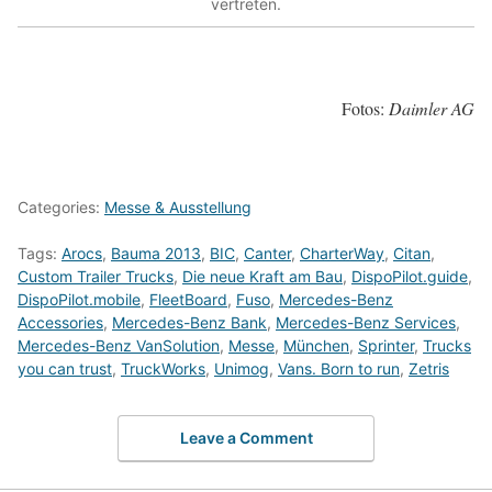
vertreten.
Fotos:
Daimler AG
Categories:
Messe & Ausstellung
Tags:
Arocs
,
Bauma 2013
,
BIC
,
Canter
,
CharterWay
,
Citan
,
Custom Trailer Trucks
,
Die neue Kraft am Bau
,
DispoPilot.guide
,
DispoPilot.mobile
,
FleetBoard
,
Fuso
,
Mercedes-Benz
Accessories
,
Mercedes-Benz Bank
,
Mercedes-Benz Services
,
Mercedes-Benz VanSolution
,
Messe
,
München
,
Sprinter
,
Trucks
you can trust
,
TruckWorks
,
Unimog
,
Vans. Born to run
,
Zetris
Leave a Comment