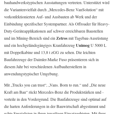
bauhandwerkstypischen Ausstattungen vertreten. Unterstützt wird
die Variantenvielfalt durch „Mercedes-Benz VanSolution“ mit
vorkonfektionierten Auf- und Ausbauten ab Werk und der
Einbindung spezifischer Systempartner. Als Offroader für Heavy-
Duty-Geräteapplikationen auf schwer erreichbaren Baustellen
Zetros
und im Mining-Bereich sind ein
mit Tagebau-Ausrüstung
Unimog
und ein hochgeländegängiges Kranfahrzeug
U 5000 L
mit Doppelkabine und 13,8 t zGG zu sehen. Die leichten
Baufahrzeuge der Daimler-Marke Fuso präsentieren sich in
diesem Jahr bei verschiedenen Aufbauherstellern in
anwendungstypischer Umgebung.
Mit „Trucks you can trust“, „Vans. Born to run.“ und „Die neue
Kraft am Bau“ rückt Mercedes-Benz die Produktstärken und -
vorteile in den Vordergrund. Die Baufahrzeuge sind optimal auf
die harten Anforde­rungen in der Bauwirtschaft abgestimmt und
echte Spezialisten in ihren jeweiligen Einsatzgebieten. Mit ihrer