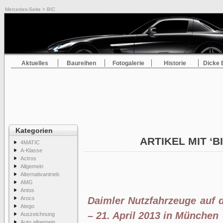
Mercedes-Seite
> BIC
Aktuelles
Baureihen
Fotogalerie
Historie
Dicke 
Kategorien
ARTIKEL MIT ‘B
4MATIC
A-Klasse
Actros
Allgemein
Alternativantrieb
AMG
Antos
Arocs
Daimler Nutzfahrzeuge auf
Atego
– 21. April 2013 in München
Auszeichnung
Auto allgemein