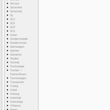
Service
Sicherheit
Sicherheit
SL
SLC
SLK
SLR
SLS
smart
Sondermodelle
Sonderschutz
Sportwagen
Sprinter
Standorte
Studien
Technik
Technologie
Tochter- /
Partnerfirmen
Tourenwagen
Transporter
Tuning
Unfall
Unimog
Unterhalt
Unterwegs
V-Klasse
Vaneo