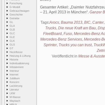
Forschung
Gesamter Artikel:
Daimler Nutzfahrze
G-Modell
Gebrauchtwagen
– 21. April 2013 in München
.
Ganzer Be
Geschichte
Getriebe
Tags:
Arocs
,
Bauma 2013
,
BIC
,
Canter
GL
GLA
Trucks
,
Die neue Kraft am Bau
,
Disp
GLB
FleetBoard
,
Fuso
,
Mercedes-Benz Ac
GLC
GLE
Mercedes-Benz Services
,
Mercedes-Be
GLK
Sprinter
,
Trucks you can trust
,
Truck
GLS
GT
Zetri
Heckflosse
Veröffentlicht in
Messe & Ausste
Heizung & Lüftung
Historie
Individualisierung
Infotainment
Interieur
Internet
Jubiläum
Konzern
Lackierung
Literatur
LKW
M-Klasse
Maybach
MBUX