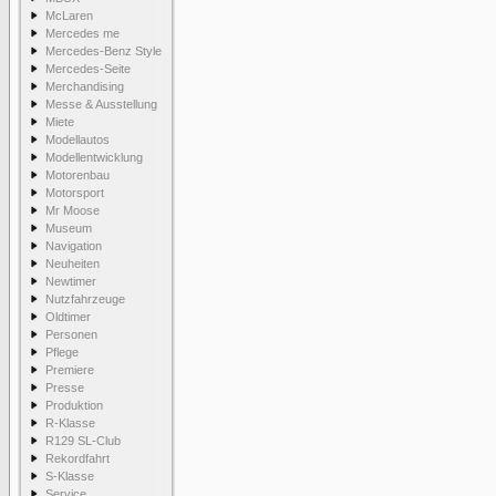
McLaren
Mercedes me
Mercedes-Benz Style
Mercedes-Seite
Merchandising
Messe & Ausstellung
Miete
Modellautos
Modellentwicklung
Motorenbau
Motorsport
Mr Moose
Museum
Navigation
Neuheiten
Newtimer
Nutzfahrzeuge
Oldtimer
Personen
Pflege
Premiere
Presse
Produktion
R-Klasse
R129 SL-Club
Rekordfahrt
S-Klasse
Service