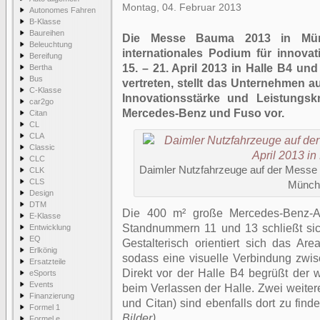
Montag, 04. Februar 2013
Autonomes Fahren
B-Klasse
Baureihen
Die Messe Bauma 2013 in Münc
Beleuchtung
internationales Podium für innova
Bereifung
15. – 21. April 2013 in Halle B4 u
Bertha
Bus
vertreten, stellt das Unternehmen a
C-Klasse
Innovationsstärke und Leistungsk
car2go
Mercedes-Benz und Fuso vor.
Citan
CL
CLA
Classic
CLC
Daimler Nutzfahrzeuge auf der Messe 
CLK
CLS
Münch
Design
DTM
Die 400 m² große Mercedes-Benz-Au
E-Klasse
Standnummern 11 und 13 schließt sic
Entwicklung
EQ
Gestalterisch orientiert sich das Ar
Erlkönig
sodass eine visuelle Verbindung zwis
Ersatzteile
Direkt vor der Halle B4 begrüßt der w
eSports
Events
beim Verlassen der Halle. Zwei weitere
Finanzierung
und Citan) sind ebenfalls dort zu find
Formel 1
Bilder)
Formel e