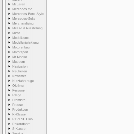
McLaren
Mercedes me
Mercedes-Benz Style
Mercedes-Seite
Merchandising
Messe & Ausstellung
Miete
Modellautos
Modellentwicklung
Motorenbau
Motorsport
Mr Moose
Museum
Navigation
Neuheiten
Newtimer
Nutzfahrzeuge
Oldtimer
Personen
Pflege
Premiere
Presse
Produktion
R-Klasse
R129 SL-Club
Rekordfahrt
S-Klasse
Service