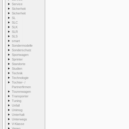
Service
Sicherheit
Sicherheit
SL
SLC
SLK
SLR
SLS
smart
Sondermodelle
Sonderschutz
Sportwagen
Sprinter
Standorte
Studien
Technik
Technologie
Tochter- /
Partnerfirmen
Tourenwagen
Transporter
Tuning
Unfall
Unimog
Unterhalt
Unterwegs
V-Klasse
Vaneo