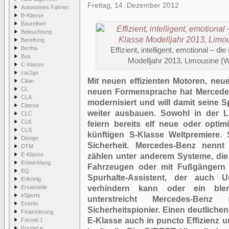
Freitag, 14. Dezember 2012
Autonomes Fahren
B-Klasse
Baureihen
Beleuchtung
Bereifung
Bertha
Effizient, intelligent, emotional –
Bus
Modelljahr 2013, Limousine (
C-Klasse
car2go
Mit neuen effizienten Motoren, ne
Citan
CL
neuen Formensprache hat Mercede
CLA
modernisiert und will damit seine S
Classic
weiter ausbauen. Sowohl in der L
CLC
CLK
feiern bereits elf neue oder opti
CLS
künftigen S-Klasse Weltpremiere.
Design
Sicherheit. Mercedes-Benz nennt 
DTM
E-Klasse
zählen unter anderem Systeme, die
Entwicklung
Fahrzeugen oder mit Fußgängern v
EQ
Spurhalte-Assistent, der auch 
Erlkönig
Ersatzteile
verhindern kann oder ein blend
eSports
unterstreicht Mercedes-Benz s
Events
Sicherheitspionier. Einen deutliche
Finanzierung
E-Klasse auch in puncto Effizienz 
Formel 1
Formel e