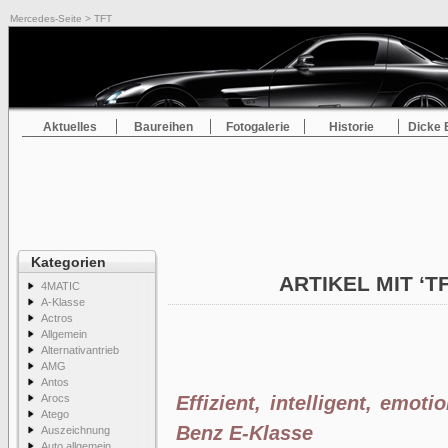
Mercedes-Seite
> TFT
Aktuelles
Baureihen
Fotogalerie
Historie
Dicke 
Kategorien
ARTIKEL MIT ‘T
4MATIC
A-Klasse
Actros
Allgemein
Alternativantrieb
AMG
Antos
Arocs
Effizient, intelligent, emot
Atego
Benz E-Klasse
Auszeichnung
Auto allgemein