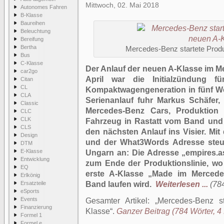
Mittwoch, 02. Mai 2018
Autonomes Fahren
B-Klasse
Baureihen
Beleuchtung
Bereifung
Bertha
Mercedes-Benz startete Produ
Bus
C-Klasse
Der Anlauf der neuen A-Klasse im 
car2go
April war die Initialzündung f
Citan
CL
Kompaktwagengeneration in fünf We
CLA
Serienanlauf fuhr Markus Schäfer,
Classic
Mercedes-Benz Cars, Produktion
CLC
CLK
Fahrzeug in Rastatt vom Band und
CLS
den nächsten Anlauf ins Visier. M
Design
und der What3Words Adresse steu
DTM
E-Klasse
Ungarn an: Die Adresse „empires.a
Entwicklung
zum Ende der Produktionslinie, wo
EQ
erste A-Klasse „Made im Merced
Erlkönig
Ersatzteile
Band laufen wird.
Weiterlesen ...
(784
eSports
Events
Gesamter Artikel:
Mercedes-Benz st
Finanzierung
Klasse
.
Ganzer Beitrag (784 Wörter, 4 
Formel 1
Formel e