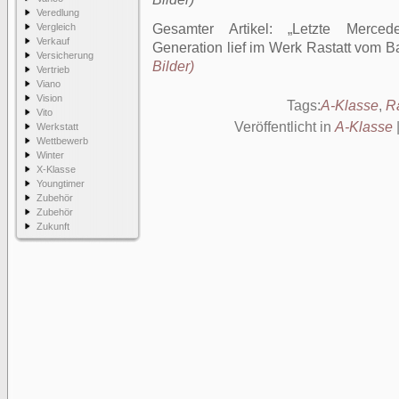
Veredlung
Vergleich
Gesamter Artikel:
Letzte Merced
Verkauf
Generation lief im Werk Rastatt vom 
Versicherung
Bilder)
Vertrieb
Viano
Vision
Tags:
A-Klasse
,
Ra
Vito
Veröffentlicht in
A-Klasse
Werkstatt
Wettbewerb
Winter
X-Klasse
Youngtimer
Zubehör
Zubehör
Zukunft