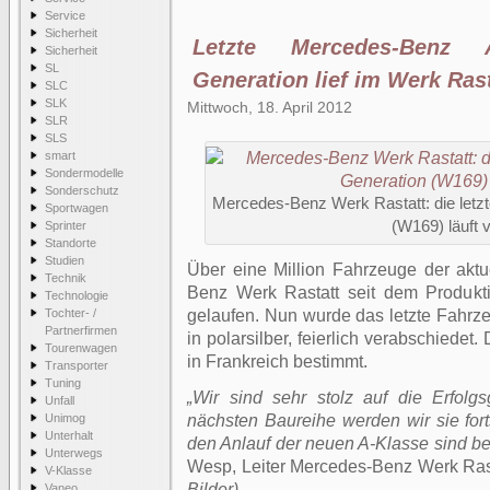
Service
Sicherheit
Letzte Mercedes-Benz 
Sicherheit
SL
Generation lief im Werk Ra
SLC
SLK
Mittwoch, 18. April 2012
SLR
SLS
smart
Sondermodelle
Sonderschutz
Mercedes-Benz Werk Rastatt: die letzt
Sportwagen
(W169) läuft
Sprinter
Standorte
Studien
Über eine Million Fahrzeuge der akt
Technik
Benz Werk Rastatt seit dem Produkt
Technologie
Tochter- /
gelaufen. Nun wurde das letzte Fahrze
Partnerfirmen
in polarsilber, feierlich verabschiedet
Tourenwagen
in Frankreich bestimmt.
Transporter
Tuning
„Wir sind sehr stolz auf die Erfolg
Unfall
Unimog
nächsten Baureihe werden wir sie fort
Unterhalt
den Anlauf der neuen A-Klasse sind be
Unterwegs
Wesp, Leiter Mercedes-Benz Werk Ras
V-Klasse
Bilder)
Vaneo