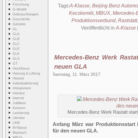
Forschung
Tags:
A-Klasse
,
Beijing Benz Automo
G-Modell
Kecskemét
,
MBUX
,
Mercedes-
Gebrauchtwagen
Geschichte
Produktionsverbund
,
Raststatt
Getriebe
Veröffentlicht in
A-Klasse
GL
GLA
GLB
GLC
GLE
GLK
Mercedes-Benz Werk Rastatt
GLS
GT
neuen GLA
Heckflosse
Heizung & Lüftung
Samstag, 11. März 2017
Historie
Individualisierung
Infotainment
Interieur
Internet
Jubiläum
Konzern
Mercedes-Benz Werk Rastatt start
Lackierung
Literatur
LKW
Anfang März war Produktionsstart
M-Klasse
für den neuen GLA.
Maybach
MBUX