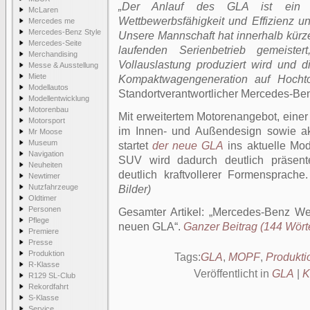
„Der Anlauf des GLA ist ein er
McLaren
Wettbewerbsfähigkeit und Effizienz un
Mercedes me
Mercedes-Benz Style
Unsere Mannschaft hat innerhalb kürze
Mercedes-Seite
laufenden Serienbetrieb gemeiste
Merchandising
Vollauslastung produziert wird und d
Messe & Ausstellung
Miete
Kompaktwagengeneration auf Hochto
Modellautos
Standortverantwortlicher Mercedes-Ben
Modellentwicklung
Motorenbau
Mit erweitertem Motorenangebot, einer
Motorsport
im Innen- und Außendesign sowie akt
Mr Moose
Museum
startet
der neue GLA
ins aktuelle Mode
Navigation
SUV wird dadurch deutlich präsente
Neuheiten
deutlich kraftvollerer Formensprache
Newtimer
Nutzfahrzeuge
Bilder)
Oldtimer
Personen
Gesamter Artikel:
Mercedes-Benz Werk
Pflege
neuen GLA
.
Ganzer Beitrag (144 Wörte
Premiere
Presse
Produktion
Tags:
GLA
,
MOPF
,
Produkti
R-Klasse
Veröffentlicht in
GLA
|
K
R129 SL-Club
Rekordfahrt
S-Klasse
Service