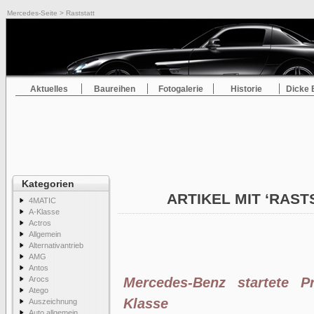
Mercedes-Seite
> Raststatt
Aktuelles
Baureihen
Fotogalerie
Historie
Dicke 
Kategorien
ARTIKEL MIT ‘RAST
4MATIC
A-Klasse
Actros
Allgemein
Alternativantrieb
AMG
Antos
Arocs
Mercedes-Benz startete P
Atego
Klasse
Auszeichnung
Auto allgemein