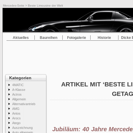
Mercedes-Seite
> Beste Limousine der Welt
Aktuelles
Baureihen
Fotogalerie
Historie
Dicke 
Kategorien
ARTIKEL MIT ‘BESTE L
4MATIC
A-Klasse
GETA
Actros
Allgemein
Alternativantrieb
AMG
Antos
Arocs
Atego
Auszeichnung
Jubiläum: 40 Jahre Mercede
Auto allgemein