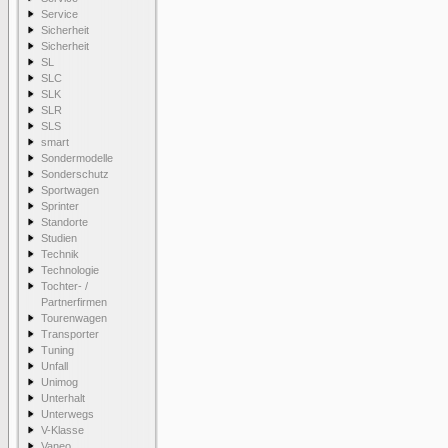
Service
Sicherheit
Sicherheit
SL
SLC
SLK
SLR
SLS
smart
Sondermodelle
Sonderschutz
Sportwagen
Sprinter
Standorte
Studien
Technik
Technologie
Tochter- /
Partnerfirmen
Tourenwagen
Transporter
Tuning
Unfall
Unimog
Unterhalt
Unterwegs
V-Klasse
Vaneo