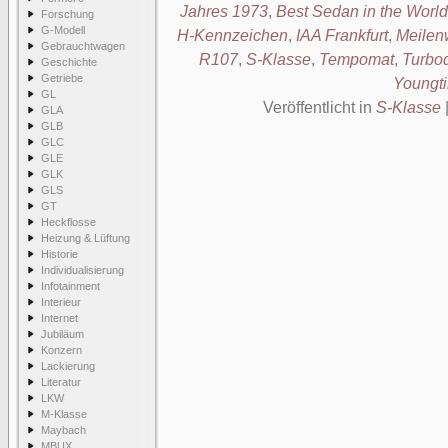
Jahres 1973
,
Best Sedan in the World
Forschung
G-Modell
H-Kennzeichen
,
IAA Frankfurt
,
Meilen
Gebrauchtwagen
R107
,
S-Klasse
,
Tempomat
,
Turbod
Geschichte
Getriebe
Youngt
GL
Veröffentlicht in
S-Klasse
GLA
GLB
GLC
GLE
GLK
GLS
GT
Heckflosse
Heizung & Lüftung
Historie
Individualisierung
Infotainment
Interieur
Internet
Jubiläum
Konzern
Lackierung
Literatur
LKW
M-Klasse
Maybach
MBUX