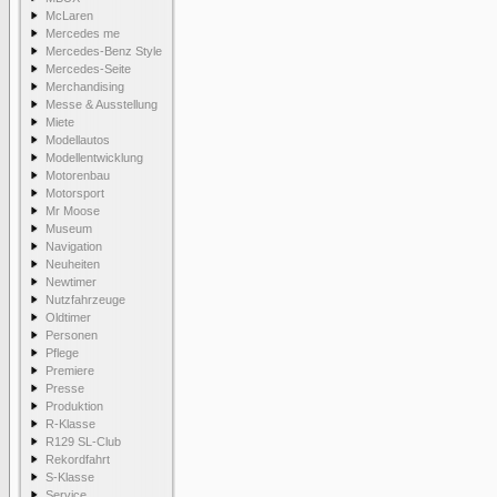
McLaren
Mercedes me
Mercedes-Benz Style
Mercedes-Seite
Merchandising
Messe & Ausstellung
Miete
Modellautos
Modellentwicklung
Motorenbau
Motorsport
Mr Moose
Museum
Navigation
Neuheiten
Newtimer
Nutzfahrzeuge
Oldtimer
Personen
Pflege
Premiere
Presse
Produktion
R-Klasse
R129 SL-Club
Rekordfahrt
S-Klasse
Service