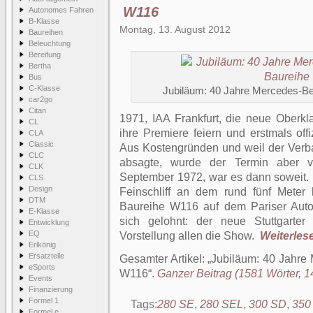
W116
Autonomes Fahren
B-Klasse
Montag, 13. August 2012
Baureihen
Beleuchtung
Bereifung
Bertha
Bus
C-Klasse
Jubiläum: 40 Jahre Mercedes-B
car2go
Citan
1971, IAA Frankfurt, die neue Oberklas
CL
ihre Premiere feiern und erstmals off
CLA
Classic
Aus Kostengründen und weil der Verba
CLC
absagte, wurde der Termin aber v
CLK
September 1972, war es dann soweit. 
CLS
Design
Feinschliff an dem rund fünf Meter 
DTM
Baureihe W116 auf dem Pariser Auto
E-Klasse
sich gelohnt: der neue Stuttgarter
Entwicklung
EQ
Vorstellung allen die Show.
Weiterlese
Erlkönig
Ersatzteile
Gesamter Artikel:
Jubiläum: 40 Jahre
eSports
W116
.
Ganzer Beitrag (1581 Wörter, 14
Events
Finanzierung
Formel 1
Tags:
280 SE
,
280 SEL
,
300 SD
,
350
Formel e